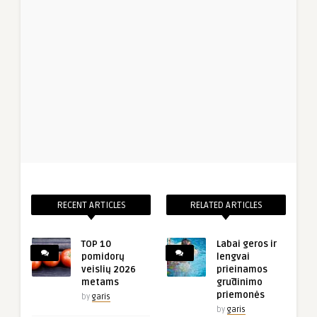
RECENT ARTICLES
RELATED ARTICLES
TOP 10
Labai geros ir
pomidorų
lengvai
veislių 2026
prieinamos
metams
grūdinimo
priemonės
by
garis
by
garis