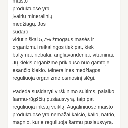
maisto
produktuose yra
įvairių mineralinių
medžiagų. Jos
sudaro
vidutiniškai 5,7% žmogaus masės ir
organizmui reikalingos tiek pat, kiek
baltymai, riebalai, angliavandeniai, vitaminai.
Jų kiekis organizme priklauso nuo gamtoje
esančio kiekio. Mineralinės medžiagos
reguliuoja organizme osmosinį slėgi.
P
adeda susidaryti virškinimo sultims, palaiko
šarmų-rūgščių pusiausvyrą, taip pat
reguliuoja inkstų veiklą. Augaliniuose maisto
produktuose yra nemažai kalcio, kalio, natrio,
magnio, kurie reguliuoja šarmų pusiausvyrą.