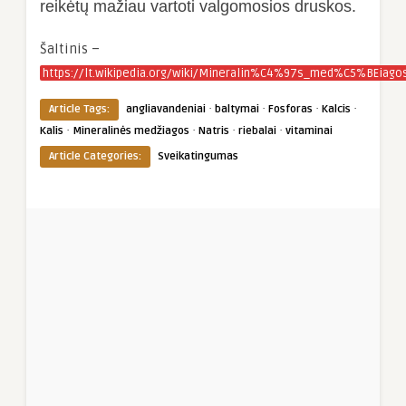
reikėtų mažiau vartoti valgomosios druskos.
Šaltinis –
https://lt.wikipedia.org/wiki/Mineralin%C4%97s_med%C5%BEiago
·
·
·
·
Article Tags:
angliavandeniai
baltymai
Fosforas
Kalcis
·
·
·
·
Kalis
Mineralinės medžiagos
Natris
riebalai
vitaminai
Article Categories:
Sveikatingumas