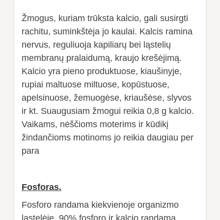
Žmogus, kuriam trūksta kalcio, gali susirgti
rachitu, suminkštėja jo kaulai. Kalcis ramina
nervus, reguliuoja kapiliarų bei ląstelių
membranų pralaidumą, kraujo krešėjimą.
Kalcio yra pieno produktuose, kiaušinyje,
rupiai maltuose miltuose, kopūstuose,
apelsinuose, žemuogėse, kriaušėse, slyvos
ir kt. Suaugusiam žmogui reikia 0,8 g kalcio.
Vaikams, nėščioms moterims ir kūdikį
žindančioms motinoms jo reikia daugiau
per
para
Fosforas.
Fosforo randama kiekvienoje organizmo
ląstelėje. 90% fosforo ir kalcio randama