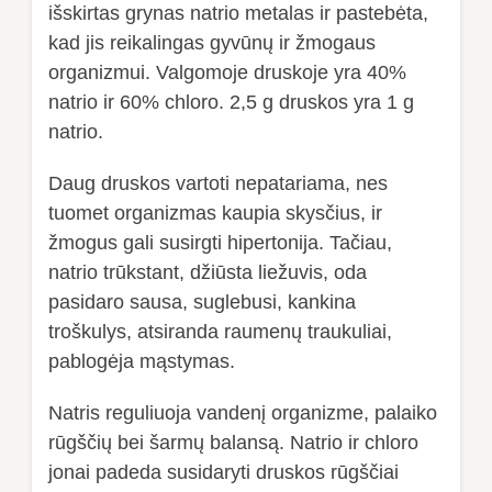
išskirtas grynas natrio metalas ir pastebėta,
kad jis reikalingas gyvūnų ir žmogaus
organizmui. Valgomoje druskoje yra 40%
natrio ir 60% chloro. 2,5 g druskos yra 1 g
natrio.
Daug druskos vartoti nepatariama, nes
tuomet organizmas kaupia skysčius, ir
žmogus gali susirgti hipertonija. Tačiau,
natrio trūkstant, džiūsta liežuvis, oda
pasidaro sausa, suglebusi, kankina
troškulys, atsiranda raumenų traukuliai,
pablogėja mąstymas.
Natris reguliuoja vandenį organizme, palaiko
rūgščių bei šarmų balansą. Natrio ir chloro
jonai padeda susidaryti druskos rūgščiai