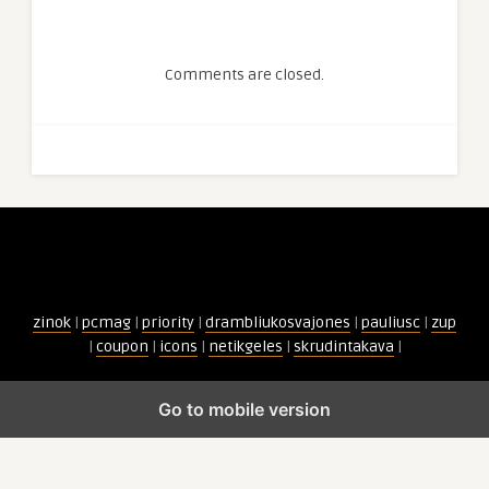
Comments are closed.
zinok
|
pcmag
|
priority
|
drambliukosvajones
|
pauliusc
|
zup
|
coupon
|
icons
|
netikgeles
|
skrudintakava
|
Go to mobile version