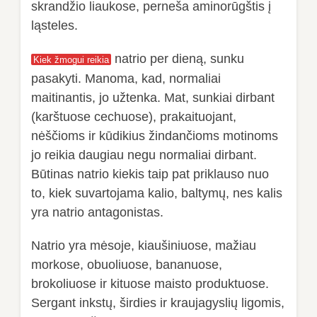
skrandžio liaukose, perneša aminorūgštis į
ląsteles.
natrio per dieną, sunku
Kiek žmogui reikia
pasakyti. Manoma, kad, normaliai
maitinantis, jo užtenka. Mat, sunkiai dirbant
(karštuose cechuose), prakaituojant,
nėščioms ir kūdikius žindančioms motinoms
jo reikia daugiau negu normaliai dirbant.
Būtinas natrio kiekis taip pat priklauso nuo
to, kiek suvartojama kalio, baltymų, nes kalis
yra natrio antagonistas.
Natrio yra mėsoje, kiaušiniuose, mažiau
morkose, obuoliuose, bananuose,
brokoliuose ir kituose maisto produktuose.
Sergant inkstų, širdies ir kraujagyslių ligomis,