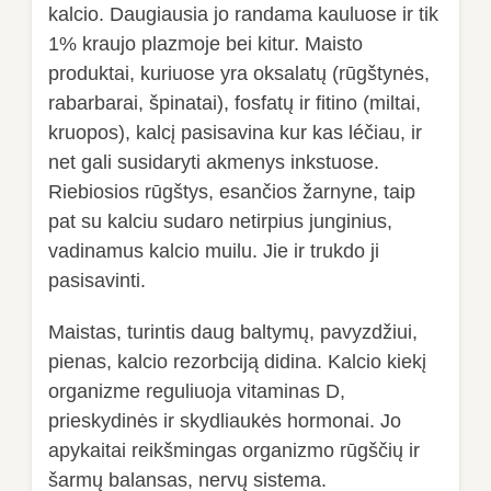
kalcio. Daugiausia jo randama kauluose ir tik
1% kraujo plazmoje bei kitur. Maisto
produktai, kuriuose yra oksalatų (rūgštynės,
rabarbarai, špinatai), fosfatų ir fitino (miltai,
kruopos), kalcį pasisavina kur kas léčiau, ir
net gali susidaryti akmenys inkstuose.
Riebiosios rūgštys, esančios žarnyne, taip
pat su kalciu sudaro netirpius junginius,
vadinamus kalcio muilu. Jie ir trukdo ji
pasisavinti.
Maistas, turintis daug baltymų, pavyzdžiui,
pienas, kalcio rezorbciją didina. Kalcio kiekį
organizme reguliuoja vitaminas D,
prieskydinės ir skydliaukės hormonai. Jo
apykaitai reikšmingas organizmo rūgščių ir
šarmų balansas, nervų sistema.