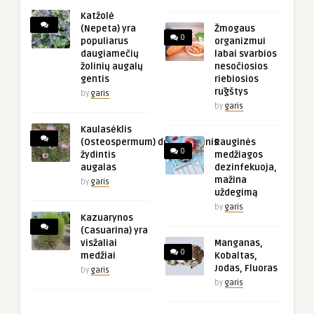
Katžolė
(Nepeta) yra
Žmogaus
0
populiarus
organizmui
daugiamečių
labai svarbios
žolinių augalų
nesočiosios
gentis
riebiosios
rūgštys
by
garis
by
garis
Kaulasėklis
(Osteospermum) dekoratyvinis
Rauginės
0
žydintis
medžiagos
augalas
dezinfekuoja,
mažina
by
garis
uždegimą
by
garis
Kazuarynos
(Casuarina) yra
visžaliai
Manganas,
0
medžiai
Kobaltas,
Jodas, Fluoras
by
garis
by
garis