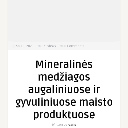
Sau 6, 2023
878
Views
0 Comments
Mineralinės
medžiagos
augaliniuose ir
gyvuliniuose maisto
produktuose
Written by
garis