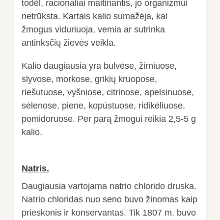
todėl, racionaliai maitinantis, jo organizmui
netrūksta. Kartais kalio sumažėja, kai
žmogus viduriuoja, vemia ar sutrinka
antinksčių žievės veikla.
Kalio daugiausia yra bulvėse, žirniuose,
slyvose, morkose, grikių kruopose,
riešutuose, vyšniose, citrinose, apelsinuose,
sėlenose, piene, kopūstuose, ridikėliuose,
pomidoruose. Per parą žmogui reikia 2,5-5 g
kalio.
Natris.
Daugiausia vartojama natrio chlorido druska.
Natrio chloridas nuo seno buvo žinomas kaip
prieskonis ir konservantas. Tik 1807 m. buvo