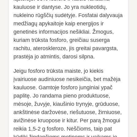
kauluose ir dantyse. Jo yra nukleotidų,
nukleino rūgščių sudėtyje. Fosfatai dalyvauja
medžiagų apykaitoje kaip energijos ir
genetinės informacijos nešikliai. Žmogus,
kuriam trūksta fosforo, greičiau suserga
rachitu, ateroskleroze, jis greitai pavargsta,
prastėja jo atmintis, darosi silpna.
Jeigu fosforo trūksta maiste, jo kiekis
įvairiuose audiniuose nesikeičia, bet mažėja
kauluose. Gamtoje fosforo junginiai ypač
paplitę. Jo randama pieno produktuose,
mėsoje, žuvyje, kiaušinio trynyje, grūduose,
ankštinėse daržovėse, riešutuose, žirniuose,
avižinėse kruopose ir kitur. Per parą žmogui
reikia 1,5-2 g fosforo. Nėščioms, taip pat
kūdikį žindančioms motinoms ir vaikams jo