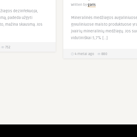
Written by
garis
žiagos dezinfekuoja,
mą, padeda užgyti
Mineralinės medžiagos augaliniuose
to, mažina skausmą. Jos
gyvuliniuose maisto produktuose yr
įvairių mineralinių medžiagų. Jos su
vidutiniškai 5,7% […]
752
4 metai ago
880