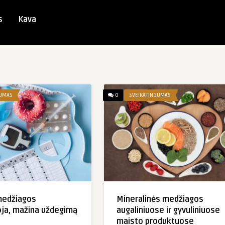
s
Kava
GUMAS
0
SVEIKATINGUMAS
medžiagos
Mineralinės medžiagos
ja, mažina uždegimą
augaliniuose ir gyvuliniuose
maisto produktuose