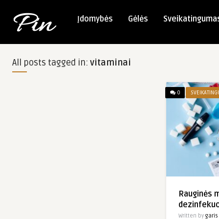
Įdomybės
Gėlės
Sveikatinguma
All posts tagged in:
vitaminai
0
SVEIKATIN
Rauginės 
dezinfekuo
Written by
garis