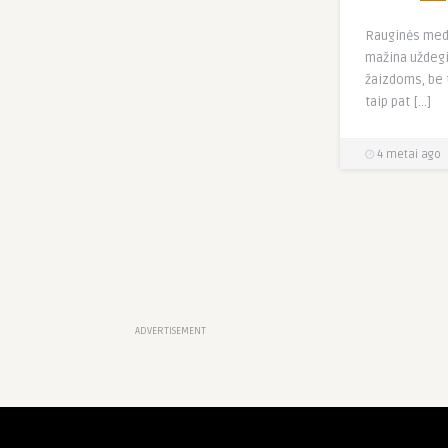
Rauginės med
mažina uždegi
žaizdoms, be 
taip pat […]
4 metai ago
ADVERTISEMENT