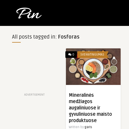
All posts tagged in:
Fosforas
0
SVEIKATINGUMAS
Mineralinės
ADVERTISEMENT
medžiagos
augaliniuose ir
gyvuliniuose maisto
produktuose
Written by
garis