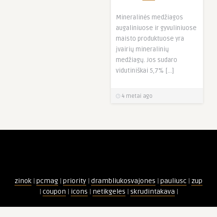
Mineralinės medžiagos
augaliniuose ir gyvuliniuose
maisto produktuose yra
įvairių mineralinių
medžiagų. Jos sudaro
vidutiniškai 5,7% […]
4 metai ago
zinok
|
pcmag
|
priority
|
drambliukosvajones
|
pauliusc
|
zup
|
coupon
|
icons
|
netikgeles
|
skrudintakava
|