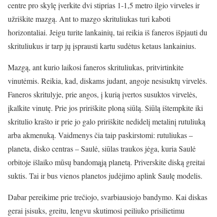
centre pro skylę įverkite dvi stiprias 1-1,5 metro ilgio virveles ir
užriškite mazgą. Ant to mazgo skrituliukas turi kaboti
horizontaliai. Jeigu turite lankainių, tai reikia iš faneros išpjauti du
skrituliukus ir tarp jų įsprausti kartu sudėtus ketaus lankainius.
Mazgą, ant kurio laikosi faneros skrituliukas, pritvirtinkite
vinutėmis. Reikia, kad, diskams judant, angoje nesisuktų virvelės.
Faneros skritulyje, prie angos, į kurią įvertos susuktos virvelės,
įkalkite vinutę. Prie jos pririškite ploną siūlą. Siūlą ištempkite iki
skritulio krašto ir prie jo galo pririškite nedidelį metalinį rutuliuką
arba akmenuką. Vaidmenys čia taip paskirstomi: rutuliukas –
planeta, disko centras – Saulė, siūlas traukos jėga, kuria Saulė
orbitoje išlaiko mūsų bandomąją planetą. Priverskite diską greitai
suktis. Tai ir bus vienos planetos judėjimo aplink Saulę modelis.
Dabar pereikime prie trečiojo, svarbiausiojo bandymo. Kai diskas
gerai įsisuks, greitu, lengvu skutimosi peiliuko prisilietimu