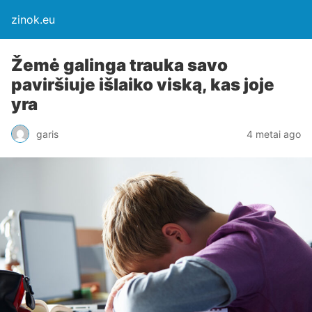
zinok.eu
Žemė galinga trauka savo
paviršiuje išlaiko viską, kas joje
yra
garis
4 metai ago