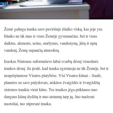
Žemė galinga trauka savo paviršiuje išlaiko viską, kas joje yra.
Išlaiko ne tik mus ir visus Žemėje gyvenančius, bet ir visus
daiktus, akmenis, uolas, smėlynus, vandenynų, jūrų ir upių
vandenį, Žemę supančią atmosferą.
Izaokas Niutonas suformulavo labai svarbų dėsnį visuotinės
traukos dėsnį. Jis įrodė, kad trauka egzistuoja ne tik Žemėje, bet ir
neaprėpiamose Visatos platybėse. Visi Visatos kūnai – Saulė,
planetos su savo palydovais, atskiros žvaigždės ir žvaigždžių
sistemos traukia vieni kitus. Tos traukos jėga priklauso nuo
dangaus kūnų dydžių ir nuo atstumų tarp jų. Juo mažesni
nuotoliai, tuo stipresnė trauka.