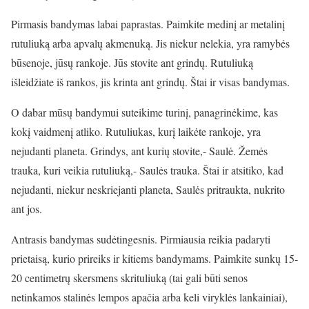
Pirmasis bandymas labai paprastas. Paimkite medinį ar metalinį
rutuliuką arba apvalų akmenuką. Jis niekur nelekia, yra ramybės
būsenoje, jūsų rankoje. Jūs stovite ant grindų. Rutuliuką
išleidžiate iš rankos, jis krinta ant grindų. Štai ir visas bandymas.
O dabar mūsų bandymui suteikime turinį, panagrinėkime, kas
kokį vaidmenį atliko. Rutuliukas, kurį laikėte rankoje, yra
nejudanti planeta. Grindys, ant kurių stovite,- Saulė. Žemės
trauka, kuri veikia rutuliuką,- Saulės trauka. Štai ir atsitiko, kad
nejudanti, niekur neskriejanti planeta, Saulės pritraukta, nukrito
ant jos.
Antrasis bandymas sudėtingesnis. Pirmiausia reikia padaryti
prietaisą, kurio prireiks ir kitiems bandymams. Paimkite sunkų 15-
20 centimetrų skersmens skrituliuką (tai gali būti senos
netinkamos stalinės lempos apačia arba keli viryklės lankainiai),