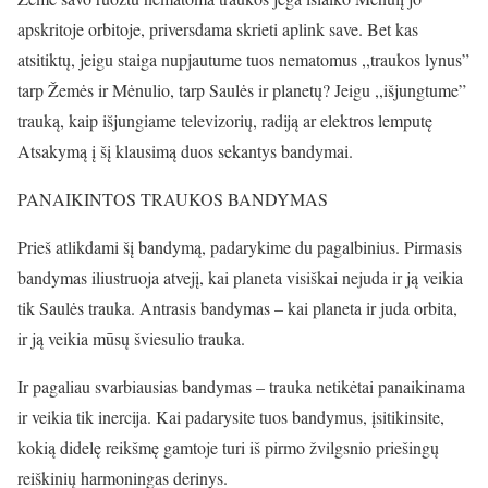
apskritoje orbitoje, priversdama skrieti aplink save. Bet kas
atsitiktų, jeigu staiga nupjautume tuos nematomus ,,traukos lynus”
tarp Žemės ir Mėnulio, tarp Saulės ir planetų? Jeigu ,,išjungtume”
trauką, kaip išjungiame televizorių, radiją ar elektros lemputę
Atsakymą į šį klausimą duos sekantys bandymai.
PANAIKINTOS TRAUKOS BANDYMAS
Prieš atlikdami šį bandymą, padarykime du pagalbinius. Pirmasis
bandymas iliustruoja atvejį, kai planeta visiškai nejuda ir ją veikia
tik Saulės trauka. Antrasis bandymas – kai planeta ir juda orbita,
ir ją veikia mūsų šviesulio trauka.
Ir pagaliau svarbiausias bandymas – trauka netikėtai panaikinama
ir veikia tik inercija. Kai padarysite tuos bandymus, įsitikinsite,
kokią didelę reikšmę gamtoje turi iš pirmo žvilgsnio priešingų
reiškinių harmoningas derinys.