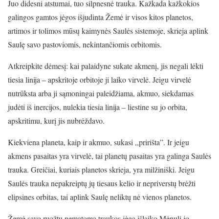
Juo didesni atstumai, tuo silpnesnė trauka. Kažkada kažkokios
galingos gamtos jėgos išjudinta Žemė ir visos kitos planetos,
artimos ir tolimos mūsų kaimynės Saulės sistemoje, skrieja aplink
Saulę savo pastoviomis, nekintančiomis orbitomis.
Atkreipkite dėmesį: kai palaidyne sukate akmenį, jis negali lėkti
tiesia linija – apskritoje orbitoje ji laiko virvelė. Jeigu virvelė
nutrūksta arba ji sąmoningai paleidžiama, akmuo, siekdamas
judėti iš inercijos, nulekia tiesia linija – liestine su jo orbita,
apskritimu, kurį jis nubrėždavo.
Kiekviena planeta, kaip ir akmuo, sukasi ,,pririšta”. Ir jeigu
akmens pasaitas yra virvelė, tai planetų pasaitas yra galinga Saulės
trauka. Greičiai, kuriais planetos skrieja, yra milžiniški. Jeigu
Saulės trauka nepakreiptų jų tiesaus kelio ir nepriverstų brėžti
elipsines orbitas, tai aplink Saulę neliktų nė vienos planetos.
Žemė savo ruožtu nematoma traukos jėga išlaiko Mėnulį jo