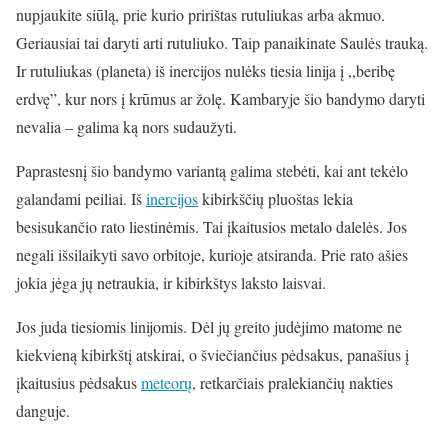
nupjaukite siūlą, prie kurio pririštas rutuliukas arba akmuo.
Geriausiai tai daryti arti rutuliuko. Taip panaikinate Saulės trauką.
Ir rutuliukas (planeta) iš inercijos nulėks tiesia linija į ,,beribę
erdvę”, kur nors į krūmus ar žolę. Kambaryje šio bandymo daryti
nevalia – galima ką nors sudaužyti.
Paprastesnį šio bandymo variantą galima stebėti, kai ant tekėlo
galandami peiliai. Iš
inercijos
kibirkščių pluoštas lekia
besisukančio rato liestinėmis. Tai įkaitusios metalo dalelės. Jos
negali išsilaikyti savo orbitoje, kurioje atsiranda. Prie rato ašies
jokia jėga jų netraukia, ir kibirkštys laksto laisvai.
Jos juda tiesiomis linijomis. Dėl jų greito judėjimo matome ne
kiekvieną kibirkštį atskirai, o šviečiančius pėdsakus, panašius į
įkaitusius pėdsakus
meteorų
, retkarčiais pralekiančių nakties
danguje.