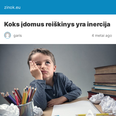
zinok.eu
Koks įdomus reiškinys yra inercija
garis
4 metai ago