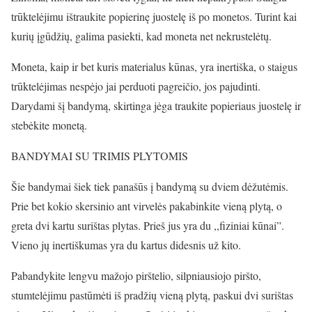
trūktelėjimu ištraukite popierinę juostelę iš po monetos. Turint kai
kurių įgūdžių, galima pasiekti, kad moneta net nekrustelėtų.
Moneta, kaip ir bet kuris materialus kūnas, yra inertiška, o staigus
trūktelėjimas nespėjo jai perduoti pagreičio, jos pajudinti.
Darydami šį bandymą, skirtinga jėga traukite popieriaus juostelę ir
stebėkite monetą.
BANDYMAI SU TRIMIS PLYTOMIS
Šie bandymai šiek tiek panašūs į bandymą su dviem dėžutėmis.
Prie bet kokio skersinio ant virvelės pakabinkite vieną plytą, o
greta dvi kartu surištas plytas. Prieš jus yra du ,,fiziniai kūnai”.
Vieno jų inertiškumas yra du kartus didesnis už kito.
Pabandykite lengvu mažojo pirštelio, silpniausiojo piršto,
stumtelėjimu pastūmėti iš pradžių vieną plytą, paskui dvi surištas