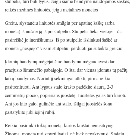
stulpelis, turi būti lygus. Jeigu šiame bandyme naudojamos šaškės,
reikės medinės liniuotės, jeigu metalinės monetos
Greitu, slystančiu liniuotės smūgiu per apatinę šaškę (arba
monetą) išmušate ją iš po stulpelio. Stulpelis lieka vietoje – čia
pasireiškė jo inertiškumas. Iš po stulpelio išslinkusi šaškė ar
moneta ,,nespėjo” visam stulpeliui perduoti jai suteikto greičio.
Įdomių bandymų mėgėjai šiuo bandymu mėgaudavosi dar
praėjusio šimtmečio pabaigoje. O štai dar vienas įdomus tų pačių
laikų bandymas. Norint jį sėkmingai atlikti, pirma reikia
pasitreniruoti. Ant lygaus stalo krašto padėkite siaurą, 2-3
centimetrų pločio, popieriaus juostelę. Juostelės galas turi karoti.
Ant jos kito galo, gulinčio ant stalo, išilgai juostelės šonu
pastatykite jubiliejinį rublį.
Reikia pasirinkti tokią monetą, kurios kraštai nenusitrynę.
Žinoma, moneta turi stovėti lygiai, nė kiek nepakrypusi. Staigiu