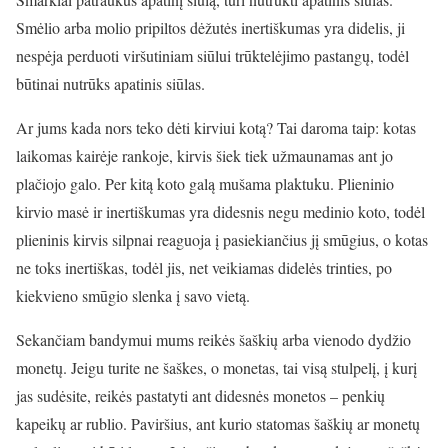
Smėlio arba molio pripiltos dėžutės inertiškumas yra didelis, ji
nespėja perduoti viršutiniam siūlui trūktelėjimo pastangų, todėl
būtinai nutrūks apatinis siūlas.
Ar jums kada nors teko dėti kirviui kotą? Tai daroma taip: kotas
laikomas kairėje rankoje, kirvis šiek tiek užmaunamas ant jo
plačiojo galo. Per kitą koto galą mušama plaktuku. Plieninio
kirvio masė ir inertiškumas yra didesnis negu medinio koto, todėl
plieninis kirvis silpnai reaguoja į pasiekiančius jį smūgius, o kotas
ne toks inertiškas, todėl jis, net veikiamas didelės trinties, po
kiekvieno smūgio slenka į savo vietą.
Sekančiam bandymui mums reikės šaškių arba vienodo dydžio
monetų. Jeigu turite ne šaškes, o monetas, tai visą stulpelį, į kurį
jas sudėsite, reikės pastatyti ant didesnės monetos – penkių
kapeikų ar rublio. Paviršius, ant kurio statomas šaškių ar monetų