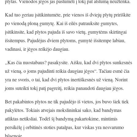
plytas. Vienodos jėgos jas pastūmėti į tokį pat atstumą neužtenka.
Kad tuo geriau įsitikintumėte, prie vienos iš dviejų plytų pririškite
po vienodą ploną gumytę. Kai iš eilės patrauksite gumytes,
įsitikinsite, kad plytos pajuda iš savo vietų, gumytėms skirtingai
išsitempus. Pajudėjus dviem plytoms, gumytė išsitempe labiau,
vadinasi, ir jėgos reikėjo daugiau.
,,Kas čia nuostabaus? pasakysite. Aišku, kad dvi plytos sunkesnės
už vieną, o joms pajudinti reikia daugiau jėgos“. Tačiau esmė čia
yra ne svoris, o tai, kad dvi plytos inertiškesnės už vieną. Norint
joms suteikti tokį patį pagreitį, reikia panaudoti daugiau jėgos.
Bet pakabintos plytos ne tik pajudėjo iš vietos, jos buvo šiek tiek
pakylėtos. Tokiais atvejais mokslininkai sako, kad bandymas
atliktas netiksliai. Todėl šį bandymą pakartokime, mintimis
persikėlę į orbitinės stoties patalpas, kur viskas yra nesvarumo
būsenoje.