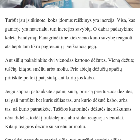
Turbūt jau įsitikinote, koks įdomus reiškinys yra inercija. Visa, kas
gamtoje yra materialu, turi inercijos savybių. O dabar padarykime
keletą bandymų. Panagrinėkime kiekvieno kūno savybę reaguoti,
atsiliepti tam tikru pagreičiu į jį veikiančią jėgą.
Ant siūlų pakabinkite dvi vienodas kartono dėžutes. Vieną dėžutę
tuščią, kitą su smėliu arba moliu. Prie abiejų dėžučių apačių
pririškite po tokį patį siūlą, ant kurių jos kabo.
Jeigu stipriai patrauksite apatinį siūlą, pririštą prie tuščios dėžutės,
tai gali nutrūkti bet kuris siūlas tas, ant kurio dėžutė kabo, arba
tas, už kurio patraukėte. Tuščios kartoninės dėžutės inertiškumas
nėra didelis, todėl į trūktelėjimą abu siūlai reaguoja vienodai.
Kitaip reaguos dėžutė su smėliu ar moliu.
Smarkiai patraukus apatinį siūlą, turi nutrūkti apatinis siūlas.