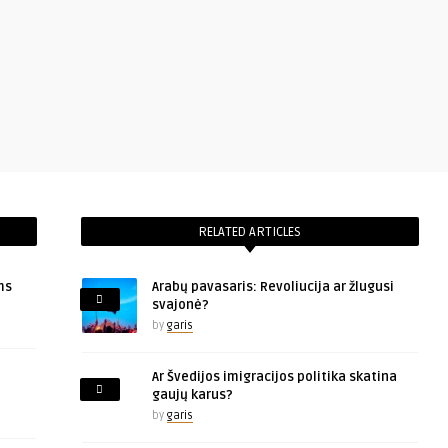
RELATED ARTICLES
ms
Arabų pavasaris: Revoliucija ar žlugusi
svajonė?
by
garis
Ar Švedijos imigracijos politika skatina
gaujų karus?
by
garis