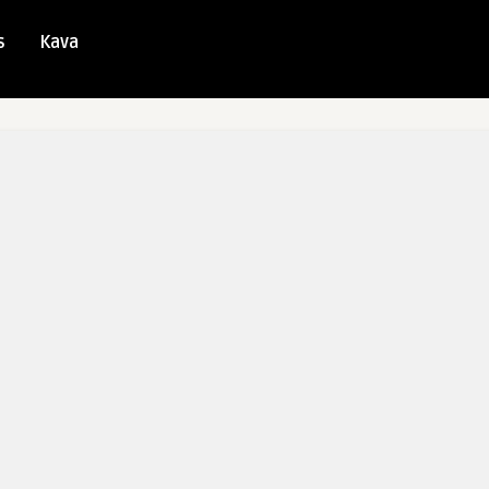
s
Kava