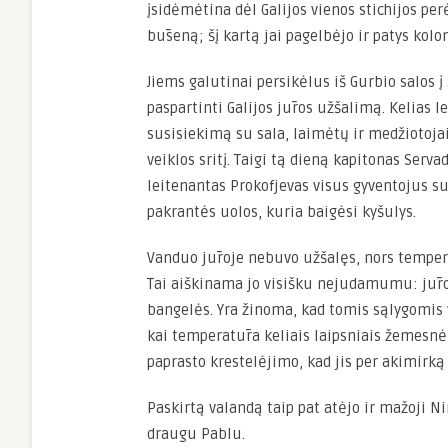
įsidėmėtina dėl Galijos vienos stichijos per
būseną; šį kartą jai pagelbėjo ir patys kolon
Jiems galutinai persikėlus iš Gurbio salos į
paspartinti Galijos jūros užšalimą. Kelias 
susisiekimą su sala, laimėtų ir medžiotojai
veiklos sritį. Taigi tą dieną kapitonas Serva
leitenantas Prokofjevas visus gyventojus s
pakrantės uolos, kuria baigėsi kyšulys.
Vanduo jūroje nebuvo užšalęs, nors tempe
Tai aiškinama jo visišku nejudamumu: jūro
bangelės. Yra žinoma, kad tomis sąlygomis 
kai temperatūra keliais laipsniais žemesnė
paprasto krestelėjimo, kad jis per akimirką
Paskirtą valandą taip pat atėjo ir mažoji N
draugu Pablu.