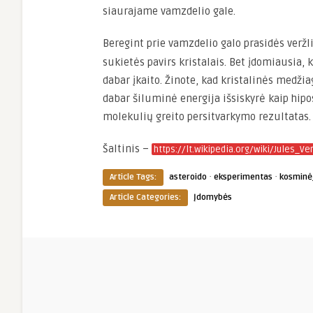
siaurajame vamzdelio gale.
Beregint prie vamzdelio galo prasidės veržl
sukietės pavirs kristalais. Bet įdomiausia,
dabar įkaito. Žinote, kad kristalinės medžiag
dabar šiluminė energija išsiskyrė kaip hipos
molekulių greito persitvarkymo rezultatas.
Šaltinis –
https://lt.wikipedia.org/wiki/Jules_Ve
·
·
Article Tags:
asteroido
eksperimentas
kosminė
Article Categories:
Įdomybės