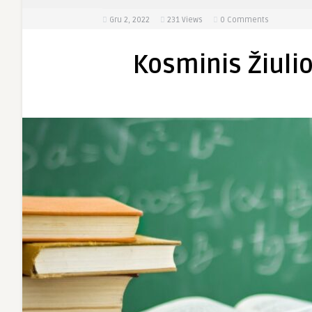
Gru 2, 2022
231
Views
0 Comments
Kosminis Žiuli