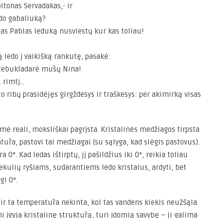
itonas Servadakas,- ir
edo gabaliuką?
as Pablas leduką nusviestų kur kas toliau!
 ledo į vaikišką rankutę, pasakė:
 stebukladarė mūsų Nina!
. rimtį…
to ribų prasidėjęs girgždesys ir traškesys: per akimirką visas
esmė reali, moksliškai pagrįsta. Kristalinės medžiagos tirpsta
atūra, pastovi tai medžiagai (su sąlyga, kad slėgis pastovus).
 0°. Kad ledas ištirptų, jį pašildžius iki 0°, reikia toliau
ekulių ryšiams, sudarantiems ledo kristalus, ardyti, bet
gi 0°.
 ir ta temperatūra nekinta, kol tas vandens kiekis neužšąla.
mi įgyja kristalinę struktūrą, turi įdomią savybę – ji galima