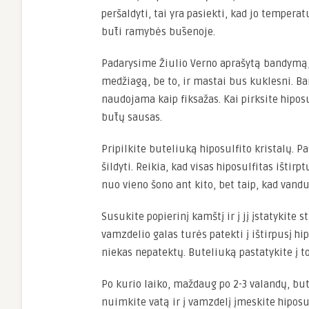
peršaldyti, tai yra pasiekti, kad jo temper
būti ramybės būsenoje.
Padarysime Žiulio Verno aprašytą bandymą
medžiagą, be to, ir mastai bus kuklesni. Ba
naudojama kaip fiksažas. Kai pirksite hiposu
būtų sausas.
Pripilkite buteliuką hiposulfito kristalų. Pa
šildyti. Reikia, kad visas hiposulfitas ištir
nuo vieno šono ant kito, bet taip, kad vanduo
Susukite popierinį kamštį ir į jį įstatykite 
vamzdelio galas turės patekti į ištirpusį hip
niekas nepatektų. Buteliuką pastatykite į t
Po kurio laiko, maždaug po 2-3 valandų, bu
nuimkite vatą ir į vamzdelį įmeskite hiposulf