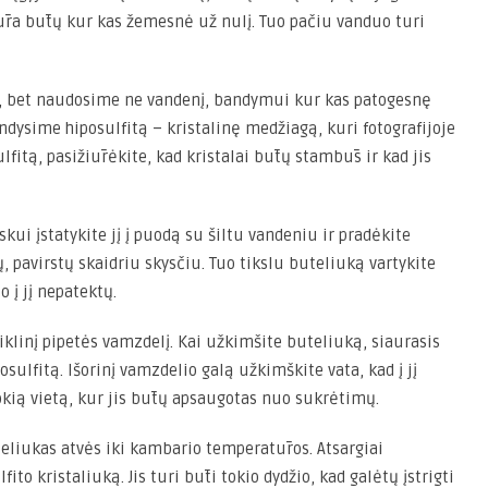
atūra būtų kur kas žemesnė už nulį. Tuo pačiu vanduo turi
, bet naudosime ne vandenį, bandymui kur kas patogesnę
ndysime hiposulfitą – kristalinę medžiagą, kuri fotografijoje
lfitą, pasižiūrėkite, kad kristalai būtų stambūs ir kad jis
skui įstatykite jį į puodą su šiltu vandeniu ir pradėkite
ptų, pavirstų skaidriu skysčiu. Tuo tikslu buteliuką vartykite
 į jį nepatektų.
stiklinį pipetės vamzdelį. Kai užkimšite buteliuką, siaurasis
osulfitą. Išorinį vamzdelio galą užkimškite vata, kad į jį
okią vietą, kur jis būtų apsaugotas nuo sukrėtimų.
teliukas atvės iki kambario temperatūros. Atsargiai
ito kristaliuką. Jis turi būti tokio dydžio, kad galėtų įstrigti