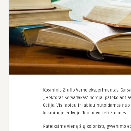
Kosminis Žiulio Verno eksperimentas. Gars
,,Hektoras Servadakas” herojai pateko ant as
Galija. Vis labiau ir labiau nutoldamas nuo
kosminėje erdvėje. Ten buvo keli žmonės.
Pateiksime vieną šių kolonistų gyvenimo ep