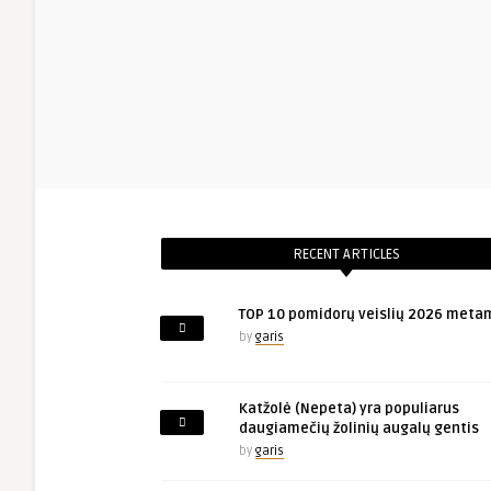
RECENT ARTICLES
TOP 10 pomidorų veislių 2026 meta
by
garis
Katžolė (Nepeta) yra populiarus
daugiamečių žolinių augalų gentis
by
garis