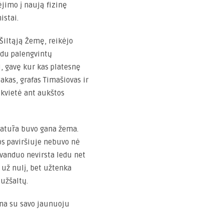
ėjimo į naują fizinę
istai.
 Šiltąją Žemę, reikėjo
ledu palengvintų
, gavę kur kas platesnę
dakas, grafas Timašiovas ir
ukvietė ant aukštos
ratūra buvo gana žema.
s paviršiuje nebuvo nė
vanduo nevirsta ledu net
 už nulį, bet užtenka
 užšaltų.
ina su savo jaunuoju