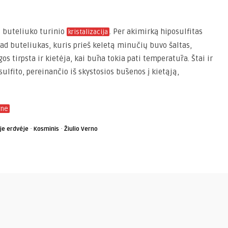
i buteliuko turinio
. Per akimirką hiposulfitas
kristalizacija
 kad buteliukas, kuris prieš keletą minučių buvo šaltas,
os tirpsta ir kietėja, kai būna tokia pati temperatūra. Štai ir
ulfito, pereinančio iš skystosios būsenos į kietąją,
rne
·
·
je erdvėje
Kosminis
Žiulio Verno