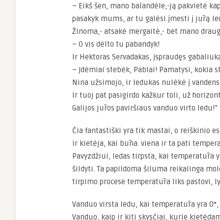
– Eikš šen, mano balandėle,-ją pakvietė kap
pasakyk mums, ar tu galėsi įmesti į jūrą l
Žinoma,- atsakė mergaitė,- bet mano draug
– O vis dėlto tu pabandyk!
Ir Hektoras Servadakas, įspraudęs gabaliuką
– Įdėmiai stebėk, Pablai! Pamatysi, kokia
Nina užsimojo, ir ledukas nulėkė į vandens
Ir tuoj pat pasigirdo kažkur toli, už horizon
Galijos jūros paviršiaus vanduo virto ledu!”
Čia fantastiški yra tik mastai, o reiškinio 
ir kietėja, kai būna. viena ir ta pati temper
Pavyzdžiui, ledas tirpsta, kai temperatūra yra
šildyti. Ta papildoma šiluma reikalinga mol
tirpimo procese temperatūra liks pastovi, ly
Vanduo virsta ledu, kai temperatūra yra 0°,
Vanduo, kaip ir kiti skysčiai, kurie kietėda