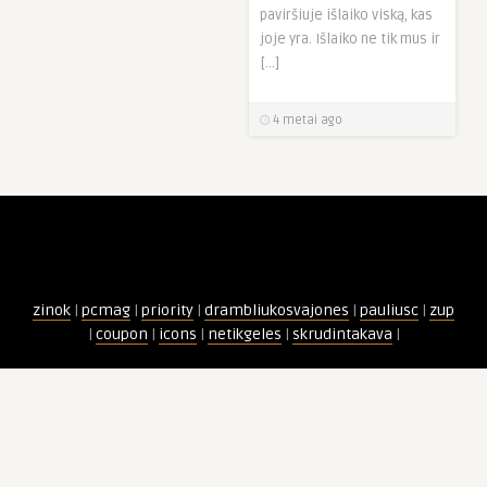
paviršiuje išlaiko viską, kas
joje yra. Išlaiko ne tik mus ir
[…]
4 metai ago
zinok
|
pcmag
|
priority
|
drambliukosvajones
|
pauliusc
|
zup
|
coupon
|
icons
|
netikgeles
|
skrudintakava
|