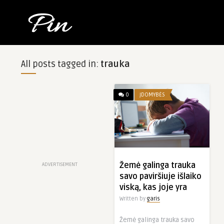
All posts tagged in:
trauka
0
ĮDOMYBĖS
Žemė galinga trauka
ADVERTISEMENT
savo paviršiuje išlaiko
viską, kas joje yra
Written by
garis
Žemė galinga trauka savo