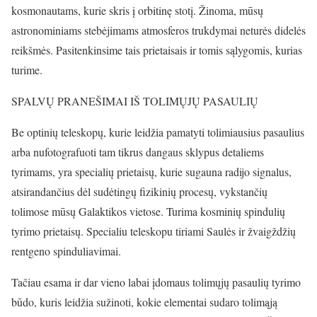
kosmonautams, kurie skris į orbitinę stotį. Žinoma, mūsų
astronominiams stebėjimams atmosferos trukdymai neturės didelės
reikšmės. Pasitenkinsime tais prietaisais ir tomis sąlygomis, kurias
turime.
SPALVŲ PRANEŠIMAI IŠ TOLIMŲJŲ PASAULIŲ
Be optinių teleskopų, kurie leidžia pamatyti tolimiausius pasaulius
arba nufotografuoti tam tikrus dangaus sklypus detaliems
tyrimams, yra specialių prietaisų, kurie sugauna radijo signalus,
atsirandančius dėl sudėtingų fizikinių procesų, vykstančių
tolimose mūsų Galaktikos vietose. Turima kosminių spindulių
tyrimo prietaisų. Specialiu teleskopu tiriami Saulės ir žvaigždžių
rentgeno spinduliavimai.
Tačiau esama ir dar vieno labai įdomaus tolimųjų pasaulių tyrimo
būdo, kuris leidžia sužinoti, kokie elementai sudaro tolimąją