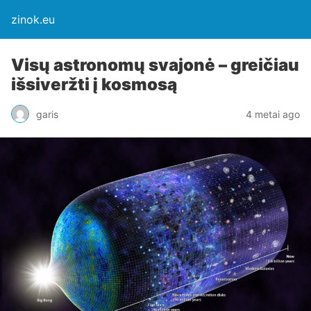
zinok.eu
Visų astronomų svajonė – greičiau
išsiveržti į kosmosą
garis
4 metai ago