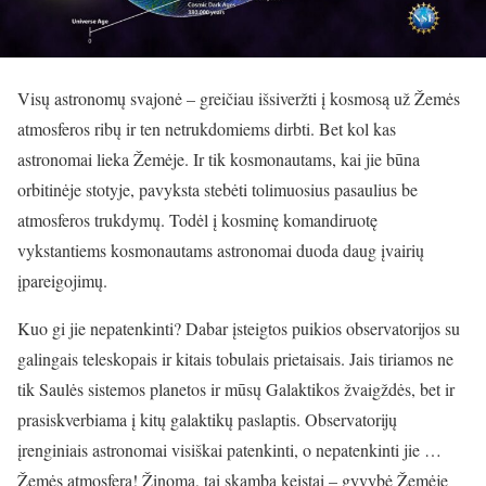
Visų astronomų svajonė – greičiau išsiveržti į kosmosą už Žemės
atmosferos ribų ir ten netrukdomiems dirbti. Bet kol kas
astronomai lieka Žemėje. Ir tik kosmonautams, kai jie būna
orbitinėje stotyje, pavyksta stebėti tolimuosius pasaulius be
atmosferos trukdymų. Todėl į kosminę komandiruotę
vykstantiems kosmonautams astronomai duoda daug įvairių
įpareigojimų.
Kuo gi jie nepatenkinti? Dabar įsteigtos puikios observatorijos su
galingais teleskopais ir kitais tobulais prietaisais. Jais tiriamos ne
tik Saulės sistemos planetos ir mūsų Galaktikos žvaigždės, bet ir
prasiskverbiama į kitų galaktikų paslaptis. Observatorijų
įrenginiais astronomai visiškai patenkinti, o nepatenkinti jie …
Žemės atmosfera! Žinoma, tai skamba keistai – gyvybė Žemėje