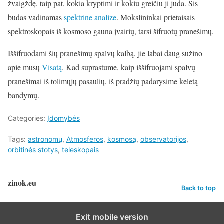
žvaigždę, taip pat, kokia kryptimi ir kokiu greičiu ji juda. Šis
būdas vadinamas
spektrine analize
. Mokslininkai prietaisais
spektroskopais iš kosmoso gauna įvairių, tarsi šifruotų pranešimų.
Iššifruodami šių pranešimų spalvų kalbą, jie labai daug sužino
apie mūsų
Visatą
. Kad suprastume, kaip iššifruojami spalvų
pranešimai iš tolimųjų pasaulių, iš pradžių padarysime keletą
bandymų.
Categories:
Įdomybės
Tags:
astronomų
,
Atmosferos
,
kosmosą
,
observatorijos
,
orbitinės stotys
,
teleskopais
zinok.eu
Back to top
Exit mobile version