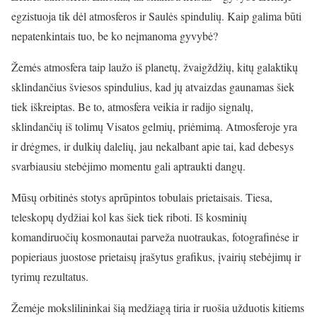
egzistuoja tik dėl atmosferos ir Saulės spindulių. Kaip galima būti
nepatenkintais tuo, be ko neįmanoma gyvybė?
Žemės atmosfera taip laužo iš planetų, žvaigždžių, kitų galaktikų
sklindančius šviesos spindulius, kad jų atvaizdas gaunamas šiek
tiek iškreiptas. Be to, atmosfera veikia ir radijo signalų,
sklindančių iš tolimų Visatos gelmių, priėmimą. Atmosferoje yra
ir drėgmes, ir dulkių dalelių, jau nekalbant apie tai, kad debesys
svarbiausiu stebėjimo momentu gali aptraukti dangų.
Mūsų orbitinės stotys aprūpintos tobulais prietaisais. Tiesa,
teleskopų dydžiai kol kas šiek tiek riboti. Iš kosminių
komandiruočių kosmonautai parveža nuotraukas, fotografinėse ir
popieriaus juostose prietaisų įrašytus grafikus, įvairių stebėjimų ir
tyrimų rezultatus.
Žemėje mokslilininkai šią medžiagą tiria ir ruošia užduotis kitiems