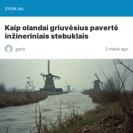
zinok.eu
Kaip olandai griuvėsius pavertė
inžineriniais stebuklais
garis
2 metai ago