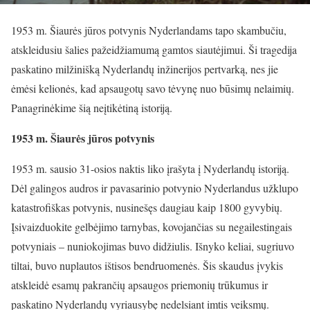
1953 m. Šiaurės jūros potvynis Nyderlandams tapo skambučiu,
atskleidusiu šalies pažeidžiamumą gamtos siautėjimui. Ši tragedija
paskatino milžinišką Nyderlandų inžinerijos pertvarką, nes jie
ėmėsi kelionės, kad apsaugotų savo tėvynę nuo būsimų nelaimių.
Panagrinėkime šią neįtikėtiną istoriją.
1953 m. Šiaurės jūros potvynis
1953 m. sausio 31-osios naktis liko įrašyta į Nyderlandų istoriją.
Dėl galingos audros ir pavasarinio potvynio Nyderlandus užklupo
katastrofiškas potvynis, nusinešęs daugiau kaip 1800 gyvybių.
Įsivaizduokite gelbėjimo tarnybas, kovojančias su negailestingais
potvyniais – nuniokojimas buvo didžiulis. Išnyko keliai, sugriuvo
tiltai, buvo nuplautos ištisos bendruomenės. Šis skaudus įvykis
atskleidė esamų pakrančių apsaugos priemonių trūkumus ir
paskatino Nyderlandų vyriausybę nedelsiant imtis veiksmų.