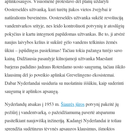
aplinkosaugos. Visuomenė protestavo dėl planų uždaryti
Oosterseldės užtvanką, kuri turėtų įtakos vietos žvejybai ir
natūralioms buveinėms. Oosterseldės užtvanka sukėlė revoliuciją
vandentvarkos srityje, nes leido kontroliuoti potvynių ir atoslūgių
pokyčius ir kartu integruoti papildomas užtvankas. Be to, ji atvėrė
naujus laivybos kelius ir sukūrė gėlo vandens telkinius žemės
ūkiui – įspūdingas pasiekimas! Tačiau tokia pažanga turėjo savo
kainą. Didžiausia pasaulyje kilnojamoji užtvanka Maeslant
barjeras padidino judraus Roterdamo uosto saugumą, tačiau iškilo
klausimų dėl jo poveikio aplinkai Grevelingeno ekosistemai.
Dabar Nyderlandai susiduria su nuolatiniu iššūkiu, kaip suderinti
saugumą ir aplinkos apsaugą.
Nyderlandų atsakas į 1953 m.
Šiaurės jūros
potvynį pakeitė jų
požiūrį į vandentvarką, o pažeidžiamumą pavertė atsparumu
pasitelkiant naujovišką inžineriją. Kadangi Nyderlandai ir toliau
sprendžia sudėtingus tėvynės apsaugos klausimus, išmoktos