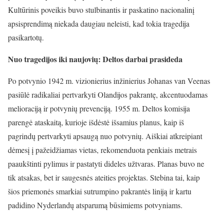
Kultūrinis poveikis buvo stulbinantis ir paskatino nacionalinį
apsisprendimą niekada daugiau neleisti, kad tokia tragedija
pasikartotų.
Nuo tragedijos iki naujovių: Deltos darbai prasideda
Po potvynio 1942 m. vizionierius inžinierius Johanas van Veenas
pasiūlė radikaliai pertvarkyti Olandijos pakrantę, akcentuodamas
melioraciją ir potvynių prevenciją. 1955 m. Deltos komisija
parengė ataskaitą, kurioje išdėstė išsamius planus, kaip iš
pagrindų pertvarkyti apsaugą nuo potvynių. Aiškiai atkreipiant
dėmesį į pažeidžiamas vietas, rekomenduota penkiais metrais
paaukštinti pylimus ir pastatyti dideles užtvaras. Planas buvo ne
tik atsakas, bet ir saugesnės ateities projektas. Stebina tai, kaip
šios priemonės smarkiai sutrumpino pakrantės liniją ir kartu
padidino Nyderlandų atsparumą būsimiems potvyniams.