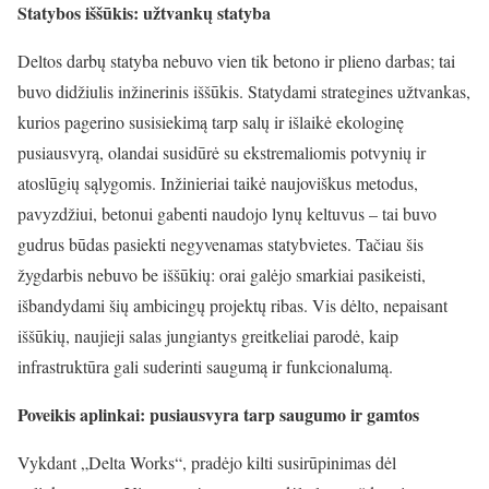
Statybos iššūkis: užtvankų statyba
Deltos darbų statyba nebuvo vien tik betono ir plieno darbas; tai
buvo didžiulis inžinerinis iššūkis. Statydami strategines užtvankas,
kurios pagerino susisiekimą tarp salų ir išlaikė ekologinę
pusiausvyrą, olandai susidūrė su ekstremaliomis potvynių ir
atoslūgių sąlygomis. Inžinieriai taikė naujoviškus metodus,
pavyzdžiui, betonui gabenti naudojo lynų keltuvus – tai buvo
gudrus būdas pasiekti negyvenamas statybvietes. Tačiau šis
žygdarbis nebuvo be iššūkių: orai galėjo smarkiai pasikeisti,
išbandydami šių ambicingų projektų ribas. Vis dėlto, nepaisant
iššūkių, naujieji salas jungiantys greitkeliai parodė, kaip
infrastruktūra gali suderinti saugumą ir funkcionalumą.
Poveikis aplinkai: pusiausvyra tarp saugumo ir gamtos
Vykdant „Delta Works“, pradėjo kilti susirūpinimas dėl