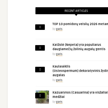
RECENT ARTICLES
TOP 10 pomidorų veislių 2026 meta
by
garis
Katžolė (Nepeta) yra populiarus
daugiamečių žolinių augalų gentis
by
garis
Kaulasėklis
(Osteospermum) dekoratyvinis žydin
augalas
by
garis
Kazuarynos (Casuarina) yra visžaliai
medžiai
by
garis