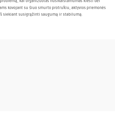
 problemą, kai organizuotas nusikalstamumas klesti dėl
ams kovojant su šiuo smurto protrūkiu, aktyvios priemonės
s siekiant susigrąžinti saugumą ir stabilumą.