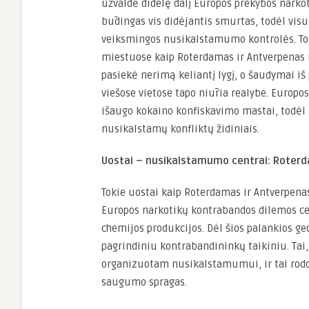
užvaldė didelę dalį Europos prekybos narkot
būdingas vis didėjantis smurtas, todėl vi
veiksmingos nusikalstamumo kontrolės. To
miestuose kaip Roterdamas ir Antverpenas 
pasiekė nerimą keliantį lygį, o šaudymai iš
viešose vietose tapo niūria realybe. Europo
išaugo kokaino konfiskavimo mastai, todėl 
nusikalstamų konfliktų židiniais.
Uostai – nusikalstamumo centrai: Roterd
Tokie uostai kaip Roterdamas ir Antverpenas 
Europos narkotikų kontrabandos dilemos ce
chemijos produkcijos. Dėl šios palankios ge
pagrindiniu kontrabandininkų taikiniu. Tai
organizuotam nusikalstamumui, ir tai rodo,
saugumo spragas.