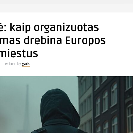
raše
Kokaino
rizė:
ė: kaip organizuotas
aip
rganizuotas
mas drebina Europos
nusikalstamumas
rebina
miestus
Europos
miestus
Written by
garis