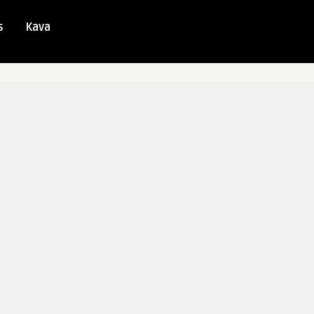
s
Kava