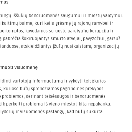
ymas
mingų iššūkių bendruomenės saugumui ir miestų valdymui.
ikaltimų baime, kuri kelia grėsmę jų rajonų ramybei ir
a pertemptos, kovodamos su uosto pareigūnų korupcija ir
ą pabrėžia šokiruojantys smurto atvejai, pavyzdžiui, garsūs
rlanduose, atskleidžiantys įžūlų nusikalstamų organizacijų
formuoti visuomenę
 didinti vartotojų informuotumą ir vykdyti teisėkūros
ijas, kuriose būtų sprendžiamos pagrindinės prekybos
o problemos, derinant teisėsaugos ir bendruomenės
tik perkelti problemą iš vieno miesto į kitą nepakanka.
 lyderių ir visuomenės pastangų, kad būtų sukurta