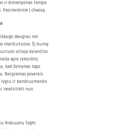
as ir Antverpenas tampa
 Pasinerkime į chaosą.
ma
 išaugo daugiau nei
mo maršrutuose. Šį bumą
kuriuos vilioja kylančios
neša apie rekordinį
nę, kad žemynas tapo
u. Neigiamas poveikis
o lygiu ir bendruomenės
i neatsilikti nuo
riu Ridouanu Taghi