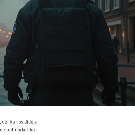
 dėl kurios didėja
dėjant narkotikų