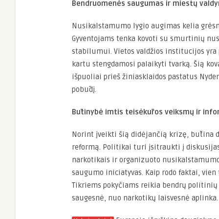
Bendruomenės saugumas ir miestų vald
Nusikalstamumo lygio augimas kelia grės
Gyventojams tenka kovoti su smurtinių nus
stabilumui. Vietos valdžios institucijos yr
kartu stengdamosi palaikyti tvarką. Šią kov
išpuoliai prieš žiniasklaidos pastatus Nyde
pobūdį.
Būtinybė imtis teisėkūros veiksmų ir in
Norint įveikti šią didėjančią krizę, būtina
reformą. Politikai turi įsitraukti į diskus
narkotikais ir organizuoto nusikalstamum
saugumo iniciatyvas. Kaip rodo faktai, vien 
Tikriems pokyčiams reikia bendrų politinių
saugesnė, nuo narkotikų laisvesnė aplinka.