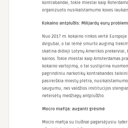
kontrabandai, tokie miestai kaip Roterdam
organizuoto nusikalstamumo kovos laukais.
Kokaino antplūdis: Milijardų eurų proble
Nuo 2017 m. kokaino rinkos vertė Europoje
dvigubai, o tai lėmė smurto augimą tieki
skatina didieji Lotynų Amerikos prekeiviai, 
kainos. Tokie miestai kaip Amsterdamas pra
kokaino vartojimą, o tai sustiprina nuomo
pagrindiniu narkotikų kontrabandos taikini
pasireiškia miestų plėtra, nusikalstamum
saugumu, nes valdžios institucijos stengias
neteisėtų medžiagų antplūdžio.
Mocro mafija: auganti grėsmė
Mocro mafija su liūdnai pagarsėjusiu lyde