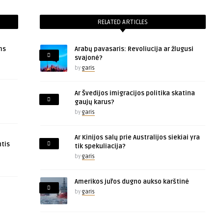
RELATED ARTICLES
ms
Arabų pavasaris: Revoliucija ar žlugusi
svajonė?
by
garis
Ar Švedijos imigracijos politika skatina
gaujų karus?
by
garis
Ar Kinijos salų prie Australijos siekiai yra
tis
tik spekuliacija?
by
garis
Amerikos jūros dugno aukso karštinė
by
garis