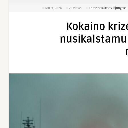
į
Gru 9, 2024
79
Views
Komentavimas išjungtas
k
Kokaino kriz
k
o
nusikalstamu
d