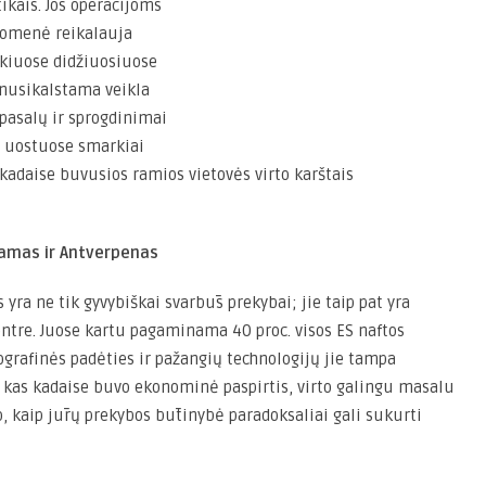
ikais. Jos operacijoms
suomenė reikalauja
kiuose didžiuosiuose
nusikalstama veikla
 pasalų ir sprogdinimai
s uostuose smarkiai
kadaise buvusios ramios vietovės virto karštais
amas ir Antverpenas
yra ne tik gyvybiškai svarbūs prekybai; jie taip pat yra
ntre. Juose kartu pagaminama 40 proc. visos ES naftos
ografinės padėties ir pažangių technologijų jie tampa
, kas kadaise buvo ekonominė paspirtis, virto galingu masalu
 kaip jūrų prekybos būtinybė paradoksaliai gali sukurti