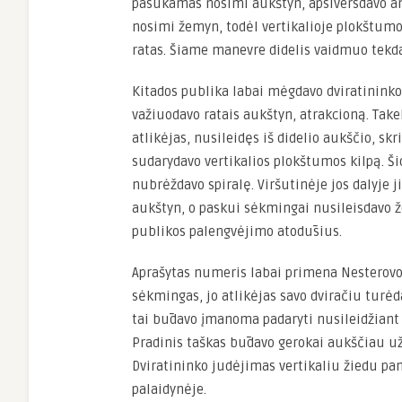
pasukamas nosimi aukštyn, apsiversdavo an
nosimi žemyn, todėl vertikalioje plokštum
ratas. Šiame manevre didelis vaidmuo tekdav
Kitados publika labai mėgdavo dviratininko,
važiuodavo ratais aukštyn, atrakcioną. Takel
atlikėjas, nusileidęs iš didelio aukščio, skr
sudarydavo vertikalios plokštumos kilpą. Šio
nubrėždavo spiralę. Viršutinėje jos dalyje j
aukštyn, o paskui sėkmingai nusileisdavo
publikos palengvėjimo atodūsius.
Aprašytas numeris labai primena Nesterovo
sėkmingas, jo atlikėjas savo dviračiu turėdav
tai būdavo įmanoma padaryti nusileidžiant 
Pradinis taškas būdavo gerokai aukščiau už 
Dviratininko judėjimas vertikaliu žiedu p
palaidynėje.