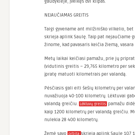
gaudyklėje, įveikęs dvi kilpas.
NEJAUČIAMAS GREITIS
Taigi gyvename ant milžiniško vilkelio, be
skrieja aplink Saulę. Taip pat nejaučiame gr
žinome, kad pavasaris keičia žiemą, vasara 
Metų laikai keičiasi pamažu, prie jų pripr
(vidutinis greitis – 29,765 kilometro per s
įpratę matuoti kilometrais per valandą.
Pėsčiasis gali eiti šešių kilometrų per vala
nuvažiuoja 40-100 kilometrų. Lėktuvai gabe
valandą greičiu.
pamažu didėja
Lėktuvų greitis
kaip 1200 kilometrų per valandą greičiu. M
nulekia 28 400 kilometrų.
Žemė savo
skrieja aplink Saulę 107 
orbita