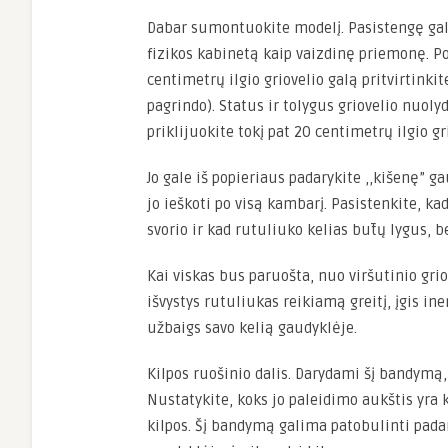
Dabar sumontuokite modelį. Pasistengę galė
fizikos kabinetą kaip vaizdinę priemonę. P
centimetrų ilgio griovelio galą pritvirtink
pagrindo). Status ir tolygus griovelio nuolydis
priklijuokite tokį pat 20 centimetrų ilgio gri
Jo gale iš popieriaus padarykite ,,kišenę” g
jo ieškoti po visą kambarį. Pasistenkite, k
svorio ir kad rutuliuko kelias būtų lygus, 
Kai viskas bus paruošta, nuo viršutinio grio
išvystys rutuliukas reikiamą greitį, įgis ine
užbaigs savo kelią gaudyklėje.
Kilpos ruošinio dalis. Darydami šį bandymą,
Nustatykite, koks jo paleidimo aukštis yra k
kilpos. Šį bandymą galima patobulinti pada