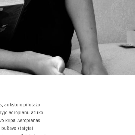
, aukštojo pilotažo
lyje aeroplanu atliko
vo kilpa. Aeroplanas
u būdavo staigiai