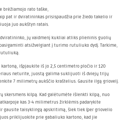
 brėžiamojo rato taške,
aip pat ir dviratininkas prisispaudžia prie žiedo takelio ir
žiuoja juo aukštyn ratais.
iratininko, jų vaidmenį kukliai atliks plieninis guolių
a pasigaminti atsižvelgiant į turimo rutuliuko dydį. Tarkime,
rutuliuką.
kartoną, išpjaukite iš jo 2,5 centimetro pločio ir 120
eriaus neturite, juostą galima suklijuoti iš dviejų trijų
lenkite 7 milimetrų aukščio kraštelius. Gausite ilgą griovelį.
rų skersmens kilpą. Kad galėtumėte išlenkti kilpą, nuo
 atkarpoje kas 3-4 milimetrus žirklėmis padarykite
 ir gausite taisyklingą apskritimą, šiek tiek (per griovelio
 juos priklijuokite prie gabaliuko kartono, kad jie