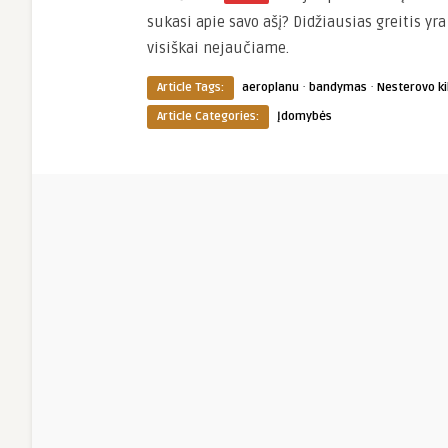
sukasi apie savo ašį? Didžiausias greitis yr
visiškai nejaučiame.
·
·
Article Tags:
aeroplanu
bandymas
Nesterovo ki
Article Categories:
Įdomybės