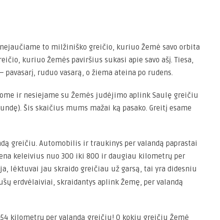
t nejaučiame to milžiniško greičio, kuriuo Žemė savo orbita
eičio, kuriuo Žemės paviršius sukasi apie savo ašį. Tiesa,
– pavasarį, ruduo vasarą, o žiema ateina po rudens.
atome ir nesiejame su Žemės judėjimo aplink Saulę greičiu
ekundę). Šis skaičius mums mažai ką pasako. Greitį esame
ndą greičiu. Automobilis ir traukinys per valandą paprastai
na keleivius nuo 300 iki 800 ir daugiau kilometrų per
, lėktuvai jau skraido greičiau už garsą, tai yra didesniu
ūsų erdvėlaiviai, skraidantys aplink Žemę, per valandą
154 kilometrų per valandą greičiu! O kokiu greičiu Žemė