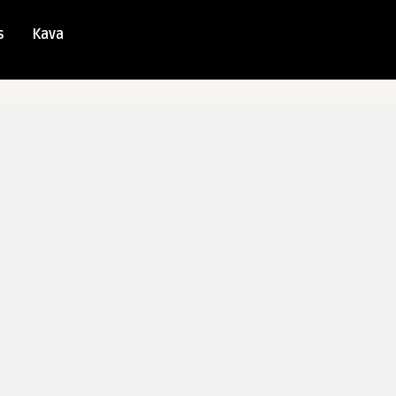
s
Kava