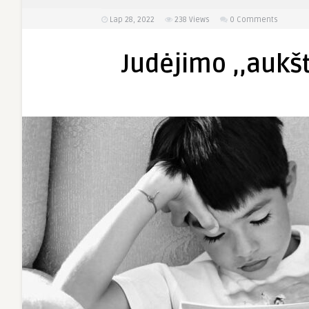
Lap 28, 2022
238
Views
0 Comments
Judėjimo ,,auk