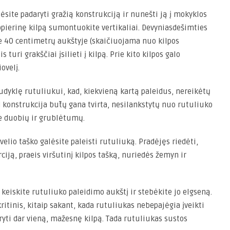
site padaryti gražią konstrukciją ir nunešti ją į mokyklos
opierinę kilpą sumontuokite vertikaliai. Devyniasdešimties
ite 40 centimetrų aukštyje (skaičiuojama nuo kilpos
 turi grakščiai įsilieti į kilpą. Prie kito kilpos galo
ovelį.
audyklę rutuliukui, kad, kiekvieną kartą paleidus, nereikėtų
ad konstrukcija būtų gana tvirta, nesilankstytų nuo rutuliuko
be duobių ir grublėtumų.
velio taško galėsite paleisti rutuliuką. Pradėjęs riedėti,
rciją, praeis viršutinį kilpos tašką, nuriedės žemyn ir
 keiskite rutuliuko paleidimo aukštį ir stebėkite jo elgseną.
ritinis, kitaip sakant, kada rutuliukas nebepajėgia įveikti
ryti dar vieną, mažesnę kilpą. Tada rutuliukas sustos