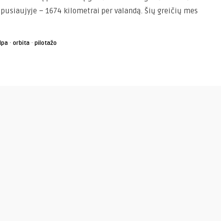
a pusiaujyje – 1674 kilometrai per valandą. Šių greičių mes
·
·
lpa
orbita
pilotažo