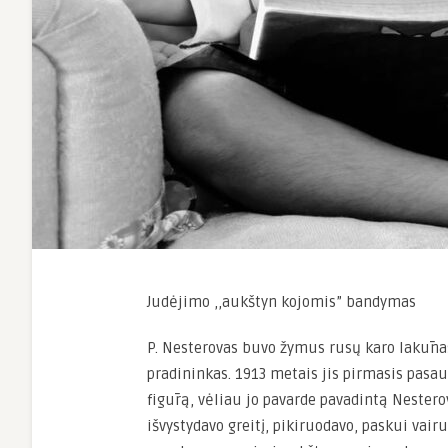
Judėjimo ,,aukštyn kojomis” bandymas
P. Nesterovas buvo žymus rusų karo lakūnas
pradininkas. 1913 metais jis pirmasis pasau
figūrą, vėliau jo pavarde pavadintą Nestero
išvystydavo greitį, pikiruodavo, paskui vair