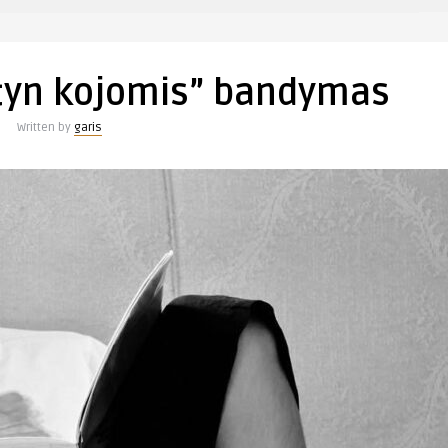
štyn kojomis” bandymas
Written by
garis