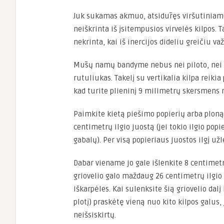
Juk sukamas akmuo, atsidūręs viršutiniame
neiškrinta iš įsitempusios virvelės kilpos. T
nekrinta, kai iš inercijos dideliu greičiu va
Mūsų namų bandyme nebus nei piloto, nei dv
rutuliukas. Takelį su vertikalia kilpa reiki
kad turite plieninį 9 milimetrų skersmens 
Paimkite kietą piešimo popierių arba ploną 
centimetrų ilgio juostą (jei tokio ilgio popi
gabalų). Per visą popieriaus juostos ilgį už
Dabar viename jo gale išlenkite 8 centimet
griovelio galo maždaug 26 centimetrų ilgio
iškarpėles. Kai sulenksite šią griovelio dalį
plotį) praskėtę vieną nuo kito kilpos galus,
neišsiskirtų.