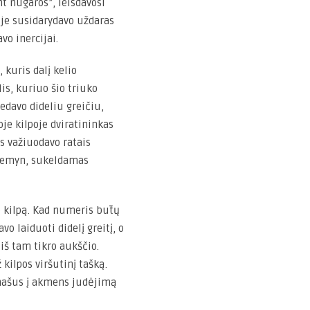
t nugaros”, leisdavosi
oje susidarydavo uždaras
o inercijai.
 kuris dalį kelio
is, kuriuo šio triuko
iedavo dideliu greičiu,
je kilpoje dviratininkas
is važiuodavo ratais
 žemyn, sukeldamas
 kilpą. Kad numeris būtų
o laiduoti didelį greitį, o
iš tam tikro aukščio.
kilpos viršutinį tašką.
anašus į akmens judėjimą