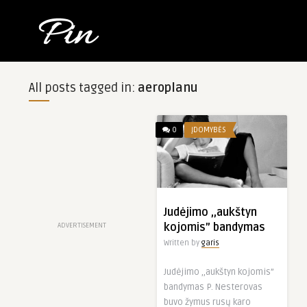
All posts tagged in:
aeroplanu
0
ĮDOMYBĖS
Judėjimo ,,aukštyn
kojomis” bandymas
ADVERTISEMENT
Written by
garis
Judėjimo ,,aukštyn kojomis”
bandymas P. Nesterovas
buvo žymus rusų karo