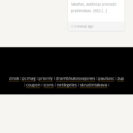
lakūnas, aukštojo pilotažo
pradininkas. 1913 […]
4 metai ago
zinok
|
pcmag
|
priority
|
drambliukosvajones
|
pauliusc
|
zup
|
coupon
|
icons
|
netikgeles
|
skrudintakava
|