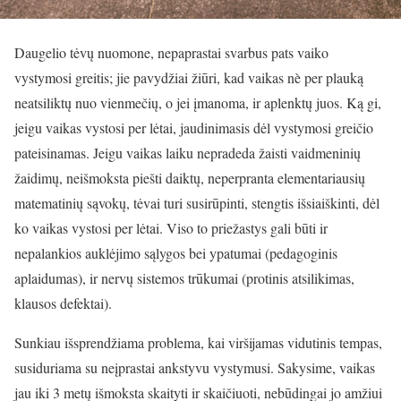
Daugelio tėvų nuomone, nepaprastai svarbus pats vaiko
vystymosi greitis; jie pavydžiai žiūri, kad vaikas nè per plauką
neatsiliktų nuo vienmečių, o jei įmanoma, ir aplenktų juos. Ką gi,
jeigu vaikas vystosi per lėtai, jaudinimasis dėl vystymosi greičio
pateisinamas. Jeigu vaikas laiku nepradeda žaisti vaidmeninių
žaidimų, neišmoksta piešti daiktų, neperpranta elementariausių
matematinių sąvokų, tėvai turi susirūpinti, stengtis išsiaiškinti, dėl
ko vaikas vystosi per lėtai. Viso to priežastys gali būti ir
nepalankios auklėjimo sąlygos bei ypatumai (pedagoginis
aplaidumas), ir nervų sistemos trūkumai (protinis atsilikimas,
klausos defektai).
Sunkiau išsprendžiama problema, kai viršijamas vidutinis tempas,
susiduriama su neįprastai ankstyvu vystymusi. Sakysime, vaikas
jau iki 3 metų išmoksta skaityti ir skaičiuoti, nebūdingai jo amžiui