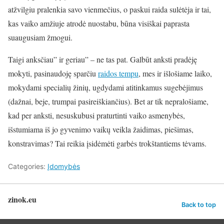
atžvilgiu pralenkia savo vienmečius, o paskui raida sulėtėja ir tai,
kas vaiko amžiuje atrodė nuostabu, būna visiškai paprasta
suaugusiam žmogui.
Taigi anksčiau” ir geriau” – ne tas pat. Galbūt anksti pradėję
mokyti, pasinaudoję sparčiu
raidos tempu
, mes ir išlošiame laiko,
mokydami specialių žinių, ugdydami atitinkamus sugebėjimus
(dažnai, beje, trumpai pasireiškiančius). Bet ar tik nepralošiame,
kad per anksti, nesuskubusi praturtinti vaiko asmenybės,
išstumiama iš jo gyvenimo vaikų veikla žaidimas, piešimas,
konstravimas? Tai reikia įsidėmėti garbės trokštantiems tėvams.
Categories:
Įdomybės
zinok.eu
Back to top