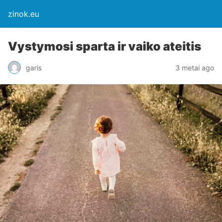
zinok.eu
Vystymosi sparta ir vaiko ateitis
garis
3 metai ago