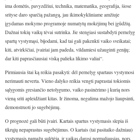
ima domėtis, pavyzdžiui, technika, matematika, geografija, šiose
srityse daro sparčią pažangą, jau ikimokykliniame amžiuje
įgydamas mokymo programoje numatytų mokėjimų bei įgūdžių.
Dažnai tokių vaikų tėvai sutrinka. Jie stengiasi sustabdyti pernelyg
spartų vystymąsi, bijodami, kad tai gali pakenkti vaiko sveikatai;
kiti, atvirkščiai, įvairiai jam padeda, vildamiesi užauginti genijų;
dar kiti paprasčiausiai viską palieka likimo valiai“.
Pirmiausia štai ką reikia pasakyti: dėl pernelyg spartaus vystymosi
nerimauti neverta. Vieno dalyko reikia vengti paprastai tokiomis
sąlygomis gresiančio netolygumo, vaiko pasinėrimo į kurią nors
vieną sriti apleidžiant kitas. Ir žinoma, negalima mažojo liaupsinti,
demonstruoti jo sugebėjimų.
O prognozė gali būti įvairi. Kartais spartus vystymasis slepia iš
tikrųjų nepaprastus sugebėjimus. O kartais (tai pasitaiko dažniau)
vystymasis pamažu sulėtėja, ir vaikas darosi normaliausias, nors