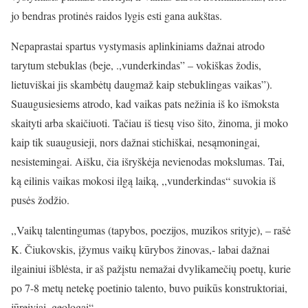
jo bendras protinės raidos lygis esti gana aukštas.
Nepaprastai spartus vystymasis aplinkiniams dažnai atrodo
tarytum stebuklas (beje, .,vunderkindas” – vokiškas žodis,
lietuviškai jis skambėtų daugmaž kaip stebuklingas vaikas”).
Suaugusiesiems atrodo, kad vaikas pats nežinia iš ko išmoksta
skaityti arba skaičiuoti. Tačiau iš tiesų viso šito, žinoma, ji moko
kaip tik suaugusieji, nors dažnai stichiškai, nesąmoningai,
nesistemingai. Aišku, čia išryškėja nevienodas mokslumas. Tai,
ką eilinis vaikas mokosi ilgą laiką, ,,vunderkindas“ suvokia iš
pusės žodžio.
,,Vaikų talentingumas (tapybos, poezijos, muzikos srityje), – rašė
K. Čiukovskis, įžymus vaikų kūrybos žinovas,- labai dažnai
ilgainiui išblėsta, ir aš pažįstu nemažai dvylikamečių poetų, kurie
po 7-8 metų netekę poetinio talento, buvo puikūs konstruktoriai,
jūreiviai, geologai“.