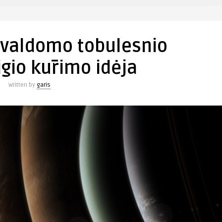
 valdomo tobulesnio
gio kūrimo idėja
Written by
garis