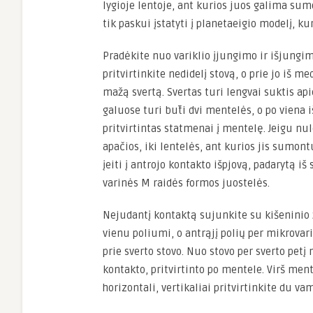
lygioje lentoje, ant kurios juos galima sum
tik paskui įstatyti į planetaeigio modelį, kur
Pradėkite nuo variklio įjungimo ir išjungi
pritvirtinkite nedidelį stovą, o prie jo iš m
mažą svertą. Svertas turi lengvai suktis api
galuose turi būti dvi mentelės, o po viena i
pritvirtintas statmenai į mentelę. Jeigu nule
apačios, iki lentelės, ant kurios jis sumont
įeiti į antrojo kontakto išpjovą, padarytą iš
varinės M raidės formos juostelės.
Nejudantį kontaktą sujunkite su kišeninio
vienu poliumi, o antrąjį polių per mikrovar
prie sverto stovo. Nuo stovo per sverto petį 
kontakto, pritvirtinto po mentele. Virš ment
horizontali, vertikaliai pritvirtinkite du va