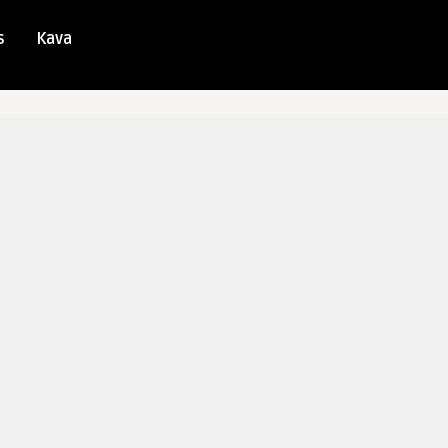
s
Kava