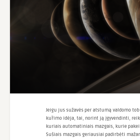
Jeigu jus sužavės per atstumą valdomo tob
kūrimo idėja, tai, norint ją įgyvendinti, rei
kuriais automatiniais mazgais, kurie pakei
Sušiais mazgais geriausiai padirbėti maža