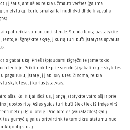
tų į šalis, ant ašies reikia užmauti veržles (galima
ų smeigtukų, kurių smaigaliai nudildyti dilde ir apvalia
gos).
taip pat reikia sumontuoti stende. Stendo lentą pastatykite
lentoje išgręžkite skylę, į kurią turi būti įstatytas apvalus
as.
storio gabaliuką. Prieš išpjaudami išgręžkite jame tokio
ndo lentoje. Priklijuokite prie stendo šį gabaliuką – skylutės
u pagaliuku, įstatę jį į abi skylutes. Žinoma, reikia
igtų skylutėse, į kurias įstatytas.
iro ašis. Kai klijai išdžius, į angą įstatykite vairo ašį ir prie
o juostos ritę. Ašies galas turi būti šiek tiek išlindęs virš
 centimetrų ilgio lotelę. Prie lotelės (vairalazdės) galų
. Kitus gumyčių galus pritvirtinkite tam tikru atstumu nuo
priklijuotų stovų.