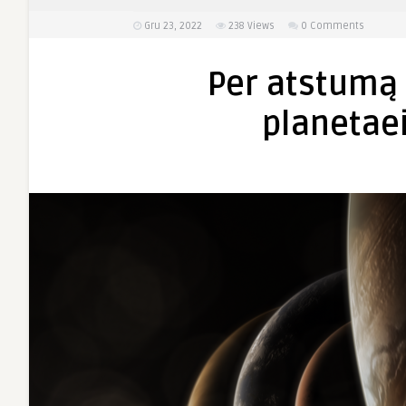
Gru 23, 2022
238
Views
0 Comments
Per atstumą
planetaei