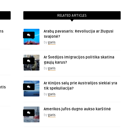
RELATED ARTICLES
ms
Arabų pavasaris: Revoliucija ar žlugusi
svajonė?
by
garis
Ar Švedijos imigracijos politika skatina
gaujų karus?
by
garis
Ar Kinijos salų prie Australijos siekiai yra
tis
tik spekuliacija?
by
garis
Amerikos jūros dugno aukso karštinė
by
garis