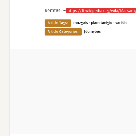
Remtasi –
https://lt.wikipedia.org/wiki/Marsaei
·
·
Article Tags:
mazgais
planetaeigio
variklio
Article Categories:
Įdomybės