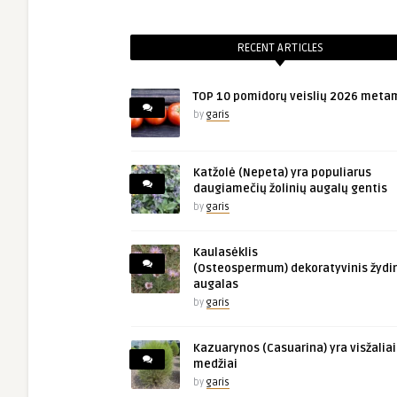
RECENT ARTICLES
TOP 10 pomidorų veislių 2026 meta
by
garis
Katžolė (Nepeta) yra populiarus
daugiamečių žolinių augalų gentis
by
garis
Kaulasėklis
(Osteospermum) dekoratyvinis žydin
augalas
by
garis
Kazuarynos (Casuarina) yra visžaliai
medžiai
by
garis