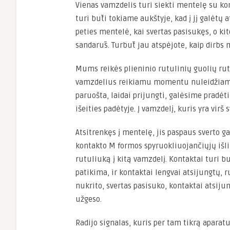
Vienas vamzdelis turi siekti mentelę su kon
turi būti tokiame aukštyje, kad į jį galėtų 
peties mentelė, kai svertas pasisukęs, o kit
sandarūs. Turbūt jau atspėjote, kaip dirbs 
Mums reikės plieninio rutulinių guolių rutu
vamzdelius reikiamu momentu nuleidžiami 
paruošta, laidai prijungti, galėsime pradėti
išeities padėtyje. Į vamzdelį, kuris yra virš
Atsitrenkęs į mentelę, jis paspaus sverto ga
kontakto M formos spyruokliuojančiųjų išli
rutuliuką į kitą vamzdelį. Kontaktai turi bū
patikima, ir kontaktai lengvai atsijungtų, 
nukrito, svertas pasisuko, kontaktai atsijun
užgeso.
Radijo signalas, kuris per tam tikrą aparat