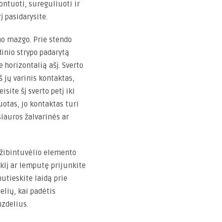
ontuoti, sureguliuoti ir
į pasidarysite.
mo mazgo. Prie stendo
edinio strypo padarytą
e horizontalią ašį. Sverto
š jų varinis kontaktas,
isite šį sverto petį iki
uotas, jo kontaktas turi
 siauros žalvarinės ar
 žibintuvėlio elemento
iklį ar lemputę prijunkite
nutieskite laidą prie
elių, kai padėtis
mzdelius.