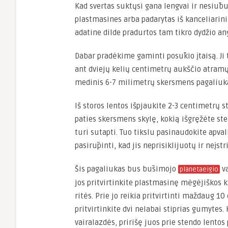
Kad svertas suktųsi gana lengvai ir nesiūbuo
plastmasines arba padarytas iš kanceliarini
adatine dilde pradurtos tam tikro dydžio an
Dabar pradėkime gaminti posūkio įtaisą. Ji 
ant dviejų kelių centimetrų aukščio atramų, 
medinis 6-7 milimetrų skersmens pagaliuk
Iš storos lentos išpjaukite 2-3 centimetrų 
paties skersmens skylę, kokią išgręžėte ste
turi sutapti. Tuo tikslu pasinaudokite apvali
pasirūpinti, kad jis neprisiklijuotų ir neįstr
Šis pagaliukas bus būsimojo
va
planetaeigio
jos pritvirtinkite plastmasinę mėgėjiškos kin
ritės. Prie jo reikia pritvirtinti maždaug 10
pritvirtinkite dvi nelabai stiprias gumytes
vairalazdės, pririšę juos prie stendo lentos 