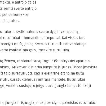
taktu, o antrojo galas
atsiremti sverto antrojo
o peties kontaktai
mūsų įtaisas.
liuko. Jo dydis nulems sverto dydį ir vamzdelių. I
rutuliukai – komandiniai impulsai. Kai viskas bus
 bandyti mūsų įtaisą. Svertas turi būti horizontalioje
 sverto kontaktinio galo, įmeskite rutuliuką.
lą žemyn, kontaktai susijungs ir išsilaikys dėl apatinio
nkimų. Mikrovariklis arba lemputė įsijungs. Dabar įmeskite
ti taip sureguliuoti, kad ir elektrinė grandinė būtų
rutuliukui stuktelėjus į antrąją mentelę. Rutuliukas
gė, variklis sustojo, o jeigu buvo įjungta lemputė, tai ji
ūrą įjungia ir išjungia, mūsų bandyme pakeistas rutuliuku.