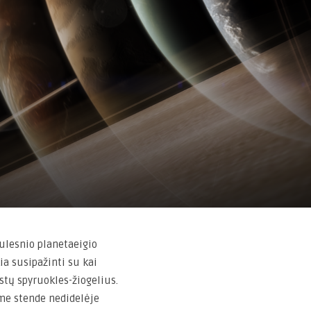
ulesnio planetaeigio
kia susipažinti su kai
stų spyruokles-žiogelius.
me stende nedidelėje