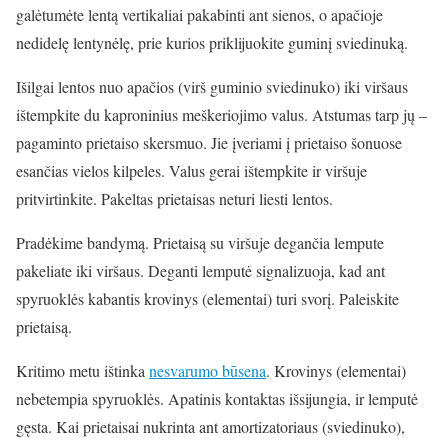
galėtumėte lentą vertikaliai pakabinti ant sienos, o apačioje
nedidelę lentynėlę, prie kurios priklijuokite guminį sviedinuką.
Išilgai lentos nuo apačios (virš guminio sviedinuko) iki viršaus
ištempkite du kaproninius meškeriojimo valus. Atstumas tarp jų –
pagaminto prietaiso skersmuo. Jie įveriami į prietaiso šonuose
esančias vielos kilpeles. Valus gerai ištempkite ir viršuje
pritvirtinkite. Pakeltas prietaisas neturi liesti lentos.
Pradėkime bandymą. Prietaisą su viršuje degančia lempute
pakeliate iki viršaus. Deganti lemputė signalizuoja, kad ant
spyruoklės kabantis krovinys (elementai) turi svorį. Paleiskite
prietaisą.
Kritimo metu ištinka
nesvarumo būsena
. Krovinys (elementai)
nebetempia spyruoklės. Apatinis kontaktas išsijungia, ir lemputė
gęsta. Kai prietaisai nukrinta ant amortizatoriaus (sviedinuko),