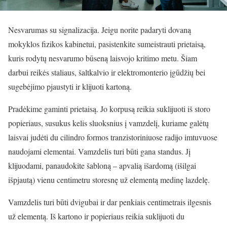
Nesvarumas su signalizacija. Jeigu norite padaryti dovaną
mokyklos fizikos kabinetui, pasistenkite sumeistrauti prietaisą,
kuris rodytų nesvarumo būseną laisvojo kritimo metu. Šiam
darbui reikės staliaus, šaltkalvio ir elektromonterio įgūdžių bei
sugebėjimo pjaustyti ir klijuoti kartoną.
Pradėkime gaminti prietaisą. Jo korpusą reikia suklijuoti iš storo
popieriaus, susukus kelis sluoksnius į vamzdelį, kuriame galėtų
laisvai judėti du cilindro formos tranzistoriniuose radijo imtuvuose
naudojami elementai. Vamzdelis turi būti gana standus. Jį
klijuodami, panaudokite šabloną – apvalią išardomą (išilgai
išpjautą) vienu centimetru storesnę už elementą medinę lazdelę.
Vamzdelis turi būti dvigubai ir dar penkiais centimetrais ilgesnis
už elementą. Iš kartono ir popieriaus reikia suklijuoti du