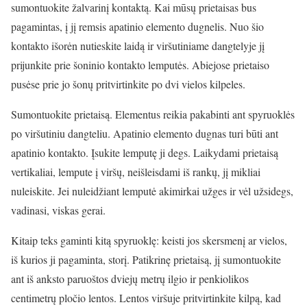
sumontuokite žalvarinį kontaktą. Kai mūsų prietaisas bus
pagamintas, į jį remsis apatinio elemento dugnelis. Nuo šio
kontakto išorėn nutieskite laidą ir viršutiniame dangtelyje jį
prijunkite prie šoninio kontakto lemputės. Abiejose prietaiso
pusėse prie jo šonų pritvirtinkite po dvi vielos kilpeles.
Sumontuokite prietaisą. Elementus reikia pakabinti ant spyruoklės
po viršutiniu dangteliu. Apatinio elemento dugnas turi būti ant
apatinio kontakto. Įsukite lemputę ji degs. Laikydami prietaisą
vertikaliai, lempute į viršų, neišleisdami iš rankų, jį mikliai
nuleiskite. Jei nuleidžiant lemputė akimirkai užges ir vėl užsidegs,
vadinasi, viskas gerai.
Kitaip teks gaminti kitą spyruoklę: keisti jos skersmenį ar vielos,
iš kurios ji pagaminta, storį. Patikrinę prietaisą, jį sumontuokite
ant iš anksto paruoštos dviejų metrų ilgio ir penkiolikos
centimetrų pločio lentos. Lentos viršuje pritvirtinkite kilpą, kad