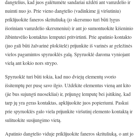
dangtelius, kad juos galėtumėte sandariai uždėti ant vamzdelio ir
nuimti nuo jo. Prie vieno dangtelio (vadinkime jį viršutiniu)
priklijuokite faneros skrituliuką (jo skersmuo turi būti lygus
išoriniam vamzdelio skersmeniui) ir ant jo sumontuokite kišeninio
žibintuvėlio kontaktus lemputei pritvirtinti. Prie apatinio kontakto
(juo gali būti žalvarinė plokštelė) prijunkite iš varinės ar geležinės
vielos pagamintos spyruoklės galą. Spyruoklė daroma vyniojant
vielą ant kokio nors strypo.
Spyruoklė turi būti tokia, kad nuo dviejų elementų svorio
išsitemptų per pusę savo ilgio. Uždėkite elementus vieną ant kito
(jie bus sujungti nuosekliai) ir, prijungę lemputę bei įsitikinę, kad
tarp jų yra geras kontaktas, apklijuokite juos popieriumi. Paskui
prie spyruoklės galo viela prijunkite viršutinį elemento kontaktą ir
sulituokite susijungimo vietą.
Apatinio dangtelio viduje priklijuokite faneros skrituliuką, o ant jo