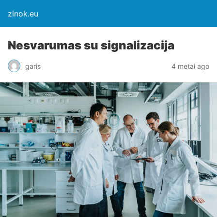
zinok.eu
Nesvarumas su signalizacija
garis
4 metai ago