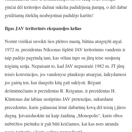
ginčai dėl teritorijos dažnai sukelia padidėjusią įtampą, o dėl dabar
geidžiamų išteklių neabejotinai padidėjo karštis!
Ilgas JAV teritorinės ekspansijos kelias
Norint visiškai suvokti šios plėtros mastą, būtina atsigręžti atgal.
1972 m. prezidentas Niksonas išplėtė JAV teritorinius vandenis ir
taip padėjo pagrindą tam, kas vėliau tapo su jūrų teise susijusių
teiginių serija. Nepaisant to, kad JAV nepasirašė 1982 m. JT jūrų
teisės konvencijos, jos vandenyse plaukiojo atsargiai, laikydamosi
jos gairių ten, kur daugelis kitų gali suklysti. Bėgant
dešimtmečiams ir prezidentas R. Reiganas, ir prezidentas H.
Klintonas dar labiau sustiprino JAV pretenzijas, sukurdami
precedentus, kurie galiausiai lėmė dabartinę kovą dėl teisių į jūros
dugną. Įsivaizduokite tai kaip žaidimą „Monopolis“, kurio ribos
nubrėžtos pieštuku ir gali būti keičiamos, kai kas nors atranda
naują teritoriją, į kurią galima pretenduoti!