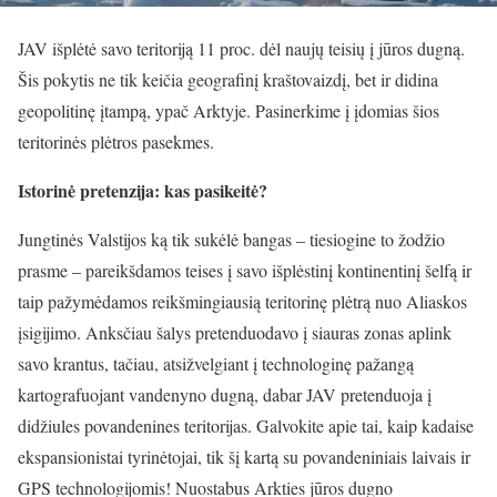
JAV išplėtė savo teritoriją 11 proc. dėl naujų teisių į jūros dugną.
Šis pokytis ne tik keičia geografinį kraštovaizdį, bet ir didina
geopolitinę įtampą, ypač Arktyje. Pasinerkime į įdomias šios
teritorinės plėtros pasekmes.
Istorinė pretenzija: kas pasikeitė?
Jungtinės Valstijos ką tik sukėlė bangas – tiesiogine to žodžio
prasme – pareikšdamos teises į savo išplėstinį kontinentinį šelfą ir
taip pažymėdamos reikšmingiausią teritorinę plėtrą nuo Aliaskos
įsigijimo. Anksčiau šalys pretenduodavo į siauras zonas aplink
savo krantus, tačiau, atsižvelgiant į technologinę pažangą
kartografuojant vandenyno dugną, dabar JAV pretenduoja į
didžiules povandenines teritorijas. Galvokite apie tai, kaip kadaise
ekspansionistai tyrinėtojai, tik šį kartą su povandeniniais laivais ir
GPS technologijomis! Nuostabus Arkties jūros dugno