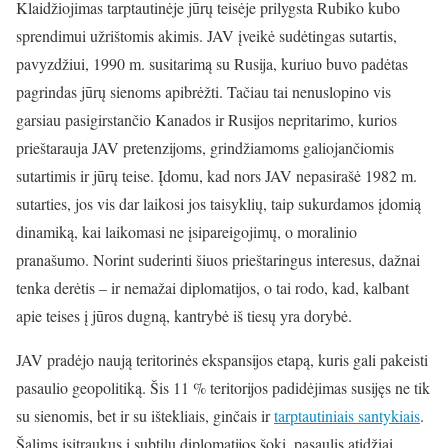
Klaidžiojimas tarptautinėje jūrų teisėje prilygsta Rubiko kubo
sprendimui užrištomis akimis. JAV įveikė sudėtingas sutartis,
pavyzdžiui, 1990 m. susitarimą su Rusija, kuriuo buvo padėtas
pagrindas jūrų sienoms apibrėžti. Tačiau tai nenuslopino vis
garsiau pasigirstančio Kanados ir Rusijos nepritarimo, kurios
prieštarauja JAV pretenzijoms, grindžiamoms galiojančiomis
sutartimis ir jūrų teise. Įdomu, kad nors JAV nepasirašė 1982 m.
sutarties, jos vis dar laikosi jos taisyklių, taip sukurdamos įdomią
dinamiką, kai laikomasi ne įsipareigojimų, o moralinio
pranašumo. Norint suderinti šiuos prieštaringus interesus, dažnai
tenka derėtis – ir nemažai diplomatijos, o tai rodo, kad, kalbant
apie teises į jūros dugną, kantrybė iš tiesų yra dorybė.
JAV pradėjo naują teritorinės ekspansijos etapą, kuris gali pakeisti
pasaulio geopolitiką. Šis 11 % teritorijos padidėjimas susijęs ne tik
su sienomis, bet ir su ištekliais, ginčais ir
tarptautiniais santykiais
.
Šalims įsitraukus į subtilų diplomatijos šokį, pasaulis atidžiai