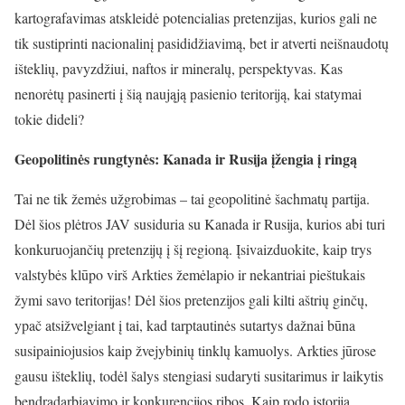
kartografavimas atskleidė potencialias pretenzijas, kurios gali ne
tik sustiprinti nacionalinį pasididžiavimą, bet ir atverti neišnaudotų
išteklių, pavyzdžiui, naftos ir mineralų, perspektyvas. Kas
nenorėtų pasinerti į šią naująją pasienio teritoriją, kai statymai
tokie dideli?
Geopolitinės rungtynės: Kanada ir Rusija įžengia į ringą
Tai ne tik žemės užgrobimas – tai geopolitinė šachmatų partija.
Dėl šios plėtros JAV susiduria su Kanada ir Rusija, kurios abi turi
konkuruojančių pretenzijų į šį regioną. Įsivaizduokite, kaip trys
valstybės klūpo virš Arkties žemėlapio ir nekantriai pieštukais
žymi savo teritorijas! Dėl šios pretenzijos gali kilti aštrių ginčų,
ypač atsižvelgiant į tai, kad tarptautinės sutartys dažnai būna
susipainiojusios kaip žvejybinių tinklų kamuolys. Arkties jūrose
gausu išteklių, todėl šalys stengiasi sudaryti susitarimus ir laikytis
bendradarbiavimo ir konkurencijos ribos. Kaip rodo istorija,