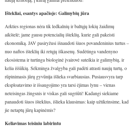
Ištekliai, esantys apačioje: Galimybių jūra
Arkties regionas nėra tik ledkalnių ir baltųjų lokių žaidimų
aikštelė; jame gausu potencialių išteklių, kurie gali pakeisti
ekonomiką. JAV pasiryžusi išnaudoti šiuos povandeninius turtus –
nuo naftos išteklių iki retųjų iškasenų. Sudėtinga vandenyno
ekosistema ir turtinga biologinė įvairovė suteikia ir galimybių, ir
kelia iššūkių. Sėkminga žvalgyba gali padėti atrasti naujų turtų, o
rūpinimasis jūrų gyvūnija išlieka svarbiausias. Pusiausvyra tarp
eksploatavimo ir išsaugojimo yra tarsi ėjimas lynu – vienas
neteisingas žingsnis ir viskas gali sugriūti! Kadangi siekiame
panaudoti šiuos išteklius, išlieka klausimas: kaip užtikrinsime, kad
jie netaptų jūrų kapinėmis?
Keliavimas teisiniu labirintu