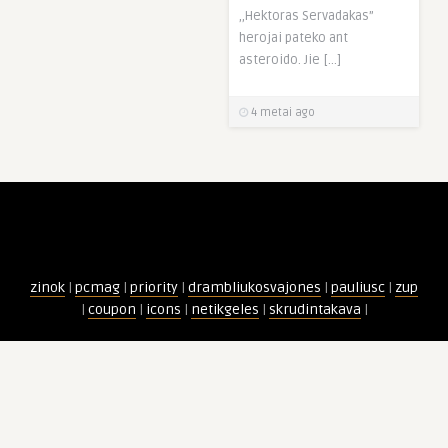
,,Hektoras Servadakas”
herojai pateko ant
asteroido. Jie […]
4 metai ago
zinok
|
pcmag
|
priority
|
drambliukosvajones
|
pauliusc
|
zup
|
coupon
|
icons
|
netikgeles
|
skrudintakava
|