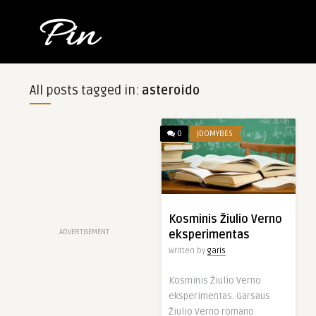
All posts tagged in:
asteroido
0
ĮDOMYBĖS
Kosminis Žiulio Verno
ADVERTISEMENT
eksperimentas
Written by
garis
Kosminis Žiulio Verno
eksperimentas. Garsaus
Žiulio Verno romano