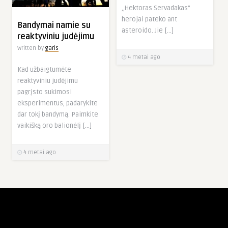
,,Hektoras Servadakas”
herojai pateko ant
Bandymai namie su
asteroido. Jie […]
reaktyviniu judėjimu
Written by
garis
4 metai ago
Kad užbaigtumėte
reaktyviniu judėjimu
pagrįsto sukimosi
eksperimentus, padarykite
dar tokį bandymą. Paimkite
vaikišką oro balionėlį […]
4 metai ago