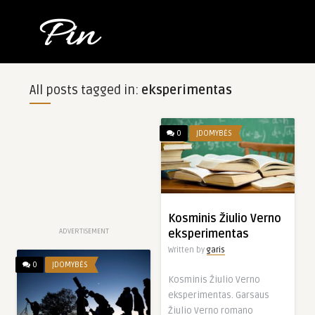
All posts tagged in:
eksperimentas
0
ĮDOMYBĖS
Kosminis Žiulio Verno
ADVERTISEMENT
eksperimentas
Written by
garis
0
ĮDOMYBĖS
Kosminis Žiulio Verno
eksperimentas. Garsaus
Žiulio Verno romano