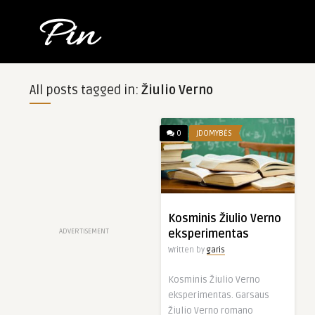
All posts tagged in:
Žiulio Verno
0
ĮDOMYBĖS
Kosminis Žiulio Verno
ADVERTISEMENT
eksperimentas
Written by
garis
Kosminis Žiulio Verno
eksperimentas. Garsaus
Žiulio Verno romano