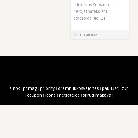
,,Hektoras Servadakas”
herojai pateko ant
asteroido. Jie […]
4 metai ago
zinok
|
pcmag
|
priority
|
drambliukosvajones
|
pauliusc
|
zup
|
coupon
|
icons
|
netikgeles
|
skrudintakava
|