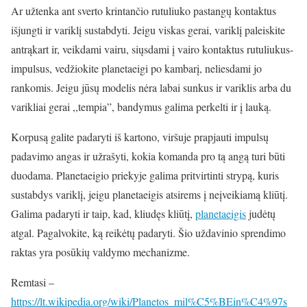
Ar užtenka ant sverto krintančio rutuliuko pastangų kontaktus
išjungti ir variklį sustabdyti. Jeigu viskas gerai, variklį paleiskite
antrąkart ir, veikdami vairu, siųsdami į vairo kontaktus rutuliukus-
impulsus, vedžiokite planetaeigi po kambarį, neliesdami jo
rankomis. Jeigu jūsų modelis nėra labai sunkus ir variklis arba du
varikliai gerai ,,tempia”, bandymus galima perkelti ir į lauką.
Korpusą galite padaryti iš kartono, viršuje prapjauti impulsų
padavimo angas ir užrašyti, kokia komanda pro tą angą turi būti
duodama. Planetaeigio priekyje galima pritvirtinti strypą, kuris
sustabdys variklį, jeigu planetaeigis atsirems į neįveikiamą kliūtį.
Galima padaryti ir taip, kad, kliudęs kliūtį,
planetaeigis
judėtų
atgal. Pagalvokite, ką reikėtų padaryti. Šio uždavinio sprendimo
raktas yra posūkių valdymo mechanizme.
Remtasi –
https://lt.wikipedia.org/wiki/Planetos_mil%C5%BEin%C4%97s