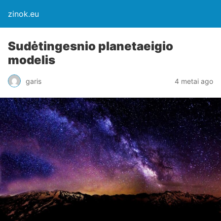
zinok.eu
Sudėtingesnio planetaeigio
modelis
garis
4 metai ago