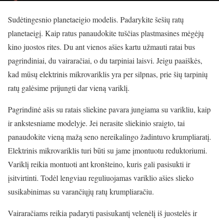
Sudėtingesnio planetaeigio modelis. Padarykite šešių ratų
planetaeigį. Kaip ratus panaudokite tuščias plastmasines mėgėjų
kino juostos rites. Du ant vienos ašies kartu užmauti ratai bus
pagrindiniai, du vairaračiai, o du tarpiniai laisvi. Jeigu paaiškės,
kad mūsų elektrinis mikrovariklis yra per silpnas, prie šių tarpinių
ratų galėsime prijungti dar vieną variklį.
Pagrindinė ašis su ratais sliekine pavara jungiama su varikliu, kaip
ir ankstesniame modelyje. Jei nerasite sliekinio sraigto, tai
panaudokite vieną mažą seno nereikalingo žadintuvo krumpliaratį.
Elektrinis mikrovariklis turi būti su jame įmontuotu reduktoriumi.
Variklį reikia montuoti ant kronšteino, kuris gali pasisukti ir
įsitvirtinti. Todėl lengviau reguliuojamas variklio ašies slieko
susikabinimas su varančiųjų ratų krumpliaračiu.
Vairaračiams reikia padaryti pasisukantį velenėlį iš juostelės ir