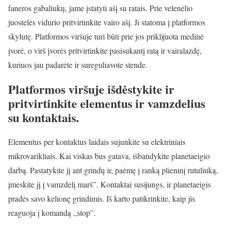
faneros gabaliukų, jame įstatyti ašį su ratais. Prie velenėlio
juostelės vidurio pritvirtinkite vairo ašį. Ji statoma į platformos
skylutę. Platformos viršuje turi būti prie jos priklijuota medinė
įvorė, o virš įvorės pritvirtinkite pasisukantį ratą ir vairalazdę,
kuriuos jau padarėte ir sureguliavote stende.
Platformos viršuje išdėstykite ir
pritvirtinkite elementus ir vamzdelius
su kontaktais.
Elementus per kontaktus laidais sujunkite su elektriniais
mikrovarikliais. Kai viskas bus gatava, išbandykite planetaeigio
darbą. Pastatykite jį ant grindų ir, paėmę į ranką plieninį rutuliuką,
įmeskite jį į vamzdelį marš”. Kontaktai susijungs, ir planetaeigis
pradės savo kelionę grindimis. Iš karto patikrinkite, kaip jis
reaguoja į komandą ,,stop”.