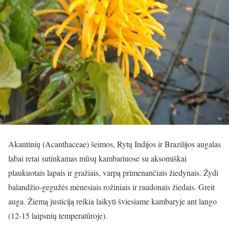
Akantinių (Acanthaceae) šeimos, Rytų Indijos ir Brazilijos augalas
labai retai sutinkamas
mūsų
kambariuose su aksomiškai
plaukuotais lapais ir gražiais, varpą primenančiais žiedynais.
Ž
ydi
balandžio-gegužės mėnesiais rožiniais ir raudonais žiedais. Greit
auga.
Ž
iemą justiciją reikia laikyti šviesiame kambaryje ant lango
(12-15 laipsnių temperatūroje).