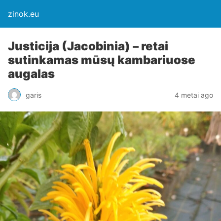
zinok.eu
Justicija (Jacobinia) – retai
sutinkamas mūsų kambariuose
augalas
garis
4 metai ago