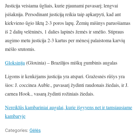
Justicija veisiama
ūgliais
, kurie
pjaunami
pavasarį; lengvai
įsišaknija. Persodinant justiciją reikia taip apkarpyti, kad ant
kiekvieno ūgio liktų 2-3 poros lapų.
Ž
emių mišinys paruošiamas
iš 2 dalių velėninės, 1 dalies
l
apinės žemės ir smėlio. Stipraus
augimo metu justicija 2-3 kartus per mėnesį palaistoma karvių
m
ėšlo srutomis.
Gloksinija
(Gloxinia) – Brazilijos miškų gumbinis augalas
Ligoms ir kenkėjams justicija yra atspari. Gražesnės rūšys yra
šios: J. coccinea Auble., pavasarį žydinti raudonais žiedais, ir J.
carnea Hook., vasarą žydinti rožiniais žiedais.
Nereiklūs kambariniai augalai, kurie išgyvens net ir tamsiausiame
kambaryje
Categories:
Gėlės