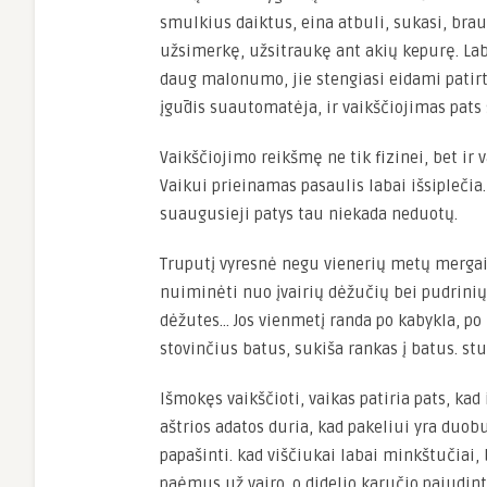
smulkius daiktus, eina atbuli, sukasi, brau
užsimerkę, užsitraukę ant akių kepurę. Lab
daug malonumo, jie stengiasi eidami patirt
įgūdis suautomatėja, ir vaikščiojimas pats
Vaikščiojimo reikšmę ne tik fizinei, bet ir 
Vaikui prieinamas pasaulis labai išsiplečia.
suaugusieji patys tau niekada neduotų.
Truputį vyresnė negu vienerių metų mergait
nuiminėti nuo įvairių dėžučių bei pudrinių d
dėžutes… Jos vienmetį randa po kabykla, po 
stovinčius batus, sukiša rankas į batus. stuk
Išmokęs vaikščioti, vaikas patiria pats, kad
aštrios adatos duria, kad pakeliui yra duobu
papašinti. kad viščiukai labai minkštučiai,
paėmus už vairo. o didelio karučio pajudin