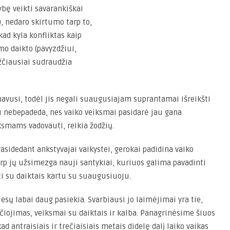
bę veikti savarankiškai
), nedaro skirtumo tarp to,
kad kyla konfliktas kaip
amo daikto (pavyzdžiui,
ežčiausiai sudraudžia
mavusi, todėl jis negali suaugusiajam suprantamai išreikšti
au nebepadeda, nes vaiko veiksmai pasidarė jau gana
ksmams vadovauti, reikia žodžių.
rasidedant ankstyvajai vaikystei, gerokai padidina vaiko
rp jų užsimezga nauji santykiai, kuriuos galima pavadinti
ti su daiktais kartu su suaugusiuoju.
esų labai daug pasiekia. Svarbiausi jo laimėjimai yra tie,
kščiojimas, veiksmai su daiktais ir kalba. Panagrinėsime šiuos
d antraisiais ir trečiaisiais metais didelę dalį laiko vaikas