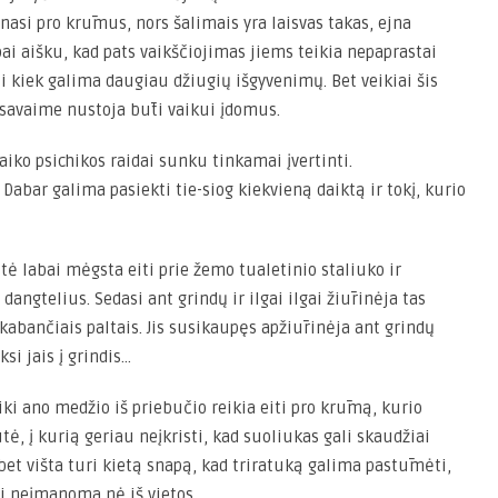
nasi pro krūmus, nors šalimais yra laisvas takas, ejna
ai aišku, kad pats vaikščiojimas jiems teikia nepaprastai
i kiek galima daugiau džiugių išgyvenimų. Bet veikiai šis
 savaime nustoja būti vaikui įdomus.
vaiko psichikos raidai sunku tinkamai įvertinti.
 Dabar galima pasiekti tie-siog kiekvieną daiktą ir tokį, kurio
ė labai mėgsta eiti prie žemo tualetinio staliuko ir
angtelius. Sedasi ant grindų ir ilgai ilgai žiūrinėja tas
kabančiais paltais. Jis susikaupęs apžiūrinėja ant grindų
si jais į grindis…
 iki ano medžio iš priebučio reikia eiti pro krūmą, kurio
tė, į kurią geriau neįkristi, kad suoliukas gali skaudžiai
 bet višta turi kietą snapą, kad triratuką galima pastūmėti,
ti neįmanoma nė iš vietos…