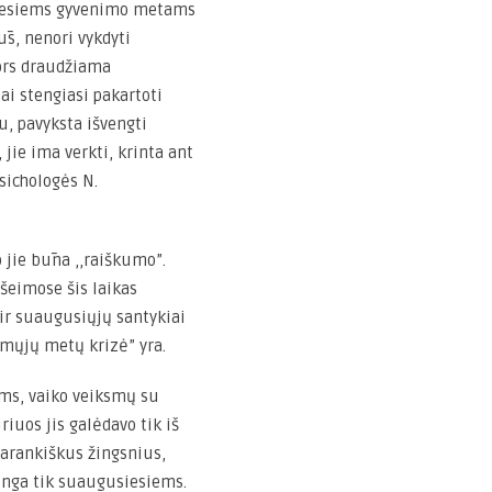
triesiems gyvenimo metams
s, nenori vykdyti
nors draudžiama
iai stengiasi pakartoti
u, pavyksta išvengti
 jie ima verkti, krinta ant
psichologės N.
o jie būna ,,raiškumo”.
šeimose šis laikas
 ir suaugusiųjų santykiai
irmųjų metų krizė” yra.
ms, vaiko veiksmų su
riuos jis galėdavo tik iš
varankiškus žingsnius,
linga tik suaugusiesiems.