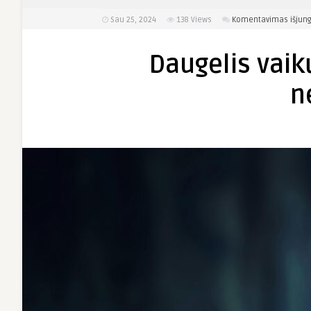
Sau 25, 2024
138
Views
Komentavimas išjung
Daugelis vaik
n