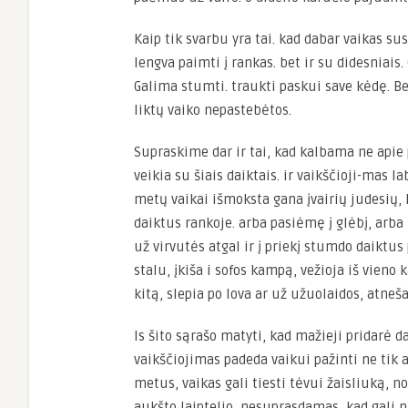
Kaip tik svarbu yra
t
ai. kad dabar vaikas sus
lengva paimti į rankas. bet ir su didesniais. G
Galima stumti. traukti paskui save kėdę. Be 
liktų vaiko nepastebėtos.
Supraskime dar ir tai, kad kalbama ne apie 
veikia su šiais daiktais. ir vaikščioji-mas 
metų vaikai išmoksta gana įvairių judesių, k
daiktus rankoje. arba pasiėmę į glėbį, arba 
už virvutės atgal ir į priekį stumdo daiktus 
stalu, įkiša i sofos kampą, vežioja iš vieno 
kitą, slepia po lova ar už užuolaidos, atne
Is šito sąrašo matyti, kad mažieji pridarė 
vaikščiojimas padeda vaikui pažinti ne tik 
metus, vaikas gali tiesti tėvui žaisliuką, no
aukšto laiptelio, nesuprasdamas, kad gali n