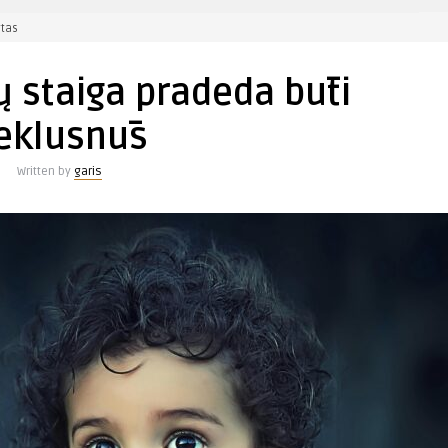
įraše
tas
Daugelis
vaikų
ų staiga pradeda būti
staiga
pradeda
eklusnūs
būti
neklusnūs
Written by
garis