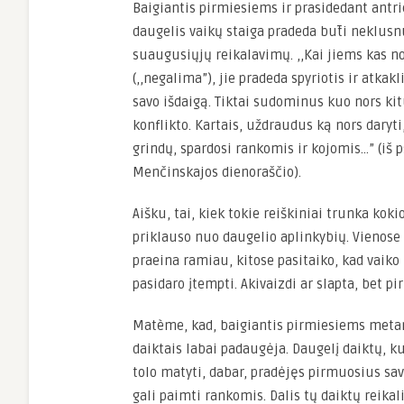
Baigiantis pirmiesiems ir prasidedant an
daugelis vaikų staiga pradeda būti neklusnū
suaugusiųjų reikalavimų. ,,Kai jiems kas 
(,,negalima”), jie pradeda spyriotis ir atkakl
savo išdaigą. Tiktai sudominus kuo nors kit
konflikto. Kartais, uždraudus ką nors daryti,
grindų, spardosi rankomis ir kojomis…” (iš 
Menčinskajos dienoraščio).
Aišku, tai, kiek tokie reiškiniai trunka koki
priklauso nuo daugelio aplinkybių. Vienose 
praeina ramiau, kitose pasitaiko, kad vaiko
pasidaro įtempti. Akivaizdi ar slapta, bet p
Matème, kad, baigiantis pirmiesiems meta
daiktais labai padaugėja. Daugelį daiktų, ku
tolo matyti, dabar, pradėjęs pirmuosius sa
gali paimti rankomis. Dalis tų daiktų reika