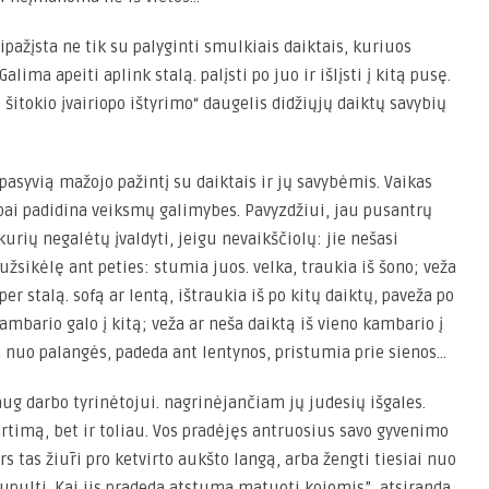
ipažįsta ne tik su palyginti smulkiais daiktais, kuriuos
alima apeiti aplink stalą. palįsti po juo ir išlįsti į kitą pusę.
šitokio įvairiopo ištyrimo“ daugelis didžiųjų daiktų savybių
pasyvią mažojo pažintį su daiktais ir jų savybėmis. Vaikas
labai padidina veiksmų galimybes. Pavyzdžiui, jau pusantrų
urių negalėtų įvaldyti, jeigu nevaikščiolų: jie nešasi
užsikėlę ant peties: stumia juos. velka, traukia iš šono; veža
per stalą. sofą ar lentą, ištraukia iš po kitų daiktų, paveža po
kambario galo į kitą; veža ar neša daiktą iš vieno kambario į
ša nuo palangės, padeda ant lentynos, pristumia prie sienos…
daug darbo tyrinėtojui. nagrinėjančiam jų judesių išgales.
artimą, bet ir
t
oliau. Vos pradėjęs antruosius savo gyvenimo
rs tas žiūri pro ketvirto aukšto langą, arba žengti tiesiai nuo
upulti. Kai jis pradeda atstuma matuoti kojomis”, atsiranda