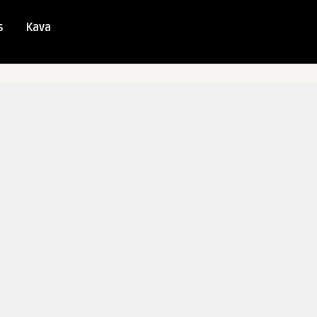
s
Kava