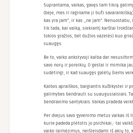
Suprantama, vaikas, gavęs tam tikrą galimy
(beje, mes ir raginame ji būti savarankišką
kas yra jam”, ir kas ,,ne jam”. Nenuostabu, 
tik tada, kai vaiką, siekiantį karštai trokšt
tokios gražios, bet dužios vazelės) kuo gri
suaugęs.
Be to, vaiko ankstyvoji kalba dar nesusifor
savo norų ir poreikių. O gestai ir mimika j
sudėtingi, ir kad suaugęs galėtų šiems vei
Kalbos apraiškos, baigiantis kūdikystei ir p
galimybes bendrauti su suaugusiaisiais. Ta
bendravimo santykiais. Vaikas pradeda veik
Per dvejus savo gyvenimo metus vaikas iš ti
kurie padeda plėtotis jo psichikai,- tai vai
vaiko laimėjimus, neišleisdami iš akių to, ka