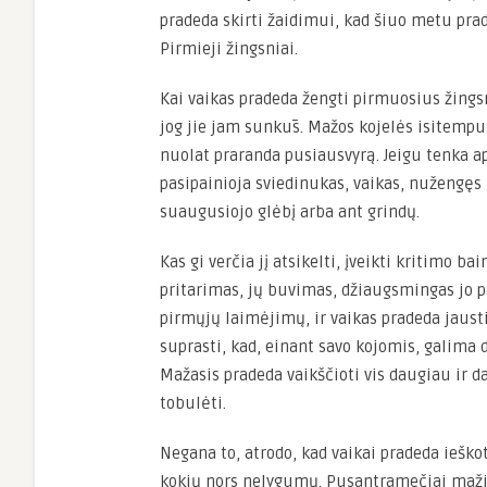
pradeda skirti žaidimui, kad šiuo metu prad
Pirmieji žingsniai.
Kai vaikas pradeda žengti pirmuosius žings
jog jie jam sunkūs. Mažos kojelės isitemp
nuolat praranda pusiausvyrą. Jeigu tenka ape
pasipainioja sviedinukas, vaikas, nužengęs 
suaugusiojo glėbį arba ant grindų.
Kas gi verčia jį atsikelti, įveikti kritimo b
pritarimas, jų buvimas, džiaugsmingas jo 
pirmųjų laimėjimų, ir vaikas pradeda jausti
suprasti, kad, einant savo kojomis, galima 
Mažasis pradeda vaikščioti vis daugiau ir 
tobulėti.
Negana to, atrodo, kad vaikai pradeda ieško
kokių nors nelygumų. Pusantramečiai mažie