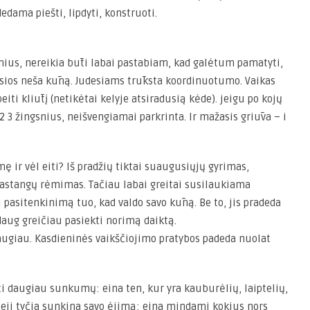
edama piešti, lipdyti, konstruoti.
nius, nereikia būti labai pastabiam, kad galėtum pamatyti,
usios neša kūną. Judesiams trūksta koordinuotumo. Vaikas
iti kliūtį (netikėtai kelyje atsiradusią kėde). jeigu po kojų
2 3 žingsnius, neišvengiamai parkrinta. Ir mažasis griūva – i
aimę ir vėl eiti? Iš pradžių tiktai suaugusiųjų gyrimas,
pastangų rėmimas. Tačiau labai greitai susilaukiama
 pasitenkinimą tuo, kad valdo savo kūną. Be to, jis pradeda
daug greičiau pasiekti norimą daiktą.
daugiau. Kasdieninės vaikščiojimo pratybos padeda nuolat
ti daugiau sunkumų: eina ten, kur yra kauburėlių, laiptelių,
ji tyčia sunkina savo ėjimą: eina mindami kokius nors