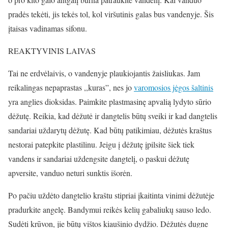
pradės tekėti, jis tekės tol, kol viršutinis galas bus vandenyje. Šis
įtaisas vadinamas sifonu.
REAKTYVINIS LAIVAS
Tai ne erdvėlaivis, o vandenyje plaukiojantis žaisliukas. Jam
reikalingas nepaprastas ,,kuras”, nes jo
varomosios jėgos šaltinis
yra anglies dioksidas. Paimkite plastmasinę apvalią lydyto sūrio
dėžutę. Reikia, kad dėžutė ir dangtelis būtų sveiki ir kad dangtelis
sandariai uždarytų dėžutę. Kad būtų patikimiau, dėžutės kraštus
nestorai patepkite plastilinu. Jeigu į dėžutę įpilsite šiek tiek
vandens ir sandariai uždengsite dangtelį, o paskui dėžutę
apversite, vanduo neturi sunktis išorėn.
Po pačiu uždėto dangtelio kraštu stipriai įkaitinta vinimi dėžutėje
pradurkite angelę. Bandymui reikės kelių gabaliukų sauso ledo.
Sudėti krūvon, jie būtų vištos kiaušinio dydžio. Dėžutės dugne