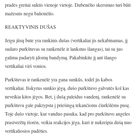
pradės greitai suktis vienoje vietoje. Dubenėlio skersmuo turi būti
mažesnis negu balionėlio.
REAKTYVINIS DUŠAS
Jeigu jūsų bute yra rankinis dušas (vertikaliai jis nekabinamas, jį
sudaro purkštuvas su rankenėle ir lankstus šlangas), tai su juo
galima padaryti įdomų bandymą. Pakabinkite jį ant šlango
vertikaliai virš vonios.
Purkštuvas ir rankenėlė yra gana sunkūs, todėl jis kabos
vertikaliai. Išskyrus sunkio jėgą, dušo purkštuvo galvutės kol kas
neveikia kitos jėgos. Bet, į dušą paleidus vandenį, rankenėlė su
purkštuvu gale pakrypsta į priešingą tekančioms čiurkšlėms pusę.
Toje dušo vietoje, kur vanduo pasuka, kad pro purkštuvo angeles
prasiveržtų išorėn, veikia reakcijos jėga, kuri ir nukreipia dušą nuo
vertikaliosios padėties.