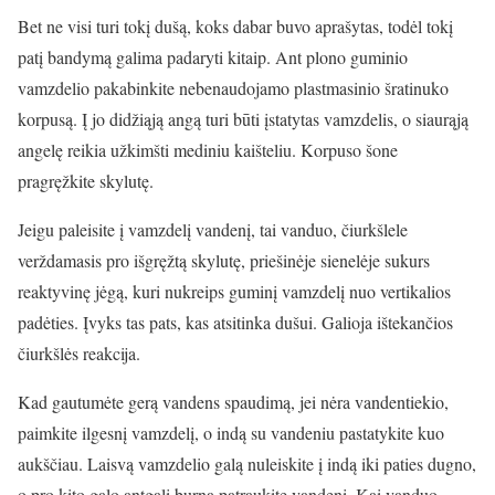
Bet ne visi turi tokį dušą, koks dabar buvo aprašytas, todėl tokį
patį bandymą galima padaryti kitaip. Ant plono guminio
vamzdelio pakabinkite nebenaudojamo plastmasinio šratinuko
korpusą. Į jo didžiąją angą turi būti įstatytas vamzdelis, o siaurąją
angelę reikia užkimšti mediniu kaišteliu. Korpuso šone
pragręžkite skylutę.
Jeigu paleisite į vamzdelį vandenį, tai vanduo, čiurkšlele
verždamasis pro išgręžtą skylutę, priešinėje sienelėje sukurs
reaktyvinę jėgą, kuri nukreips guminį vamzdelį nuo vertikalios
padėties. Įvyks tas pats, kas atsitinka dušui. Galioja ištekančios
čiurkšlės reakcija.
Kad gautumėte gerą vandens spaudimą, jei nėra vandentiekio,
paimkite ilgesnį vamzdelį, o indą su vandeniu pastatykite kuo
aukščiau. Laisvą vamzdelio galą nuleiskite į indą iki paties dugno,
o pro kito galo antgalį burna patraukite vandenį. Kai vanduo