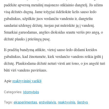
padėkite apverstą metalinį majonezo stiklainio dangtelį. Jis užims
visą dėžutės dugną. Jame tolygiai išdėliokite kelis sauso ledo
gabaliukus, užpilkite juos verdančiu vandeniu ir, dangteliu
sandariai uždengę dėžutę, tuojau pat nuleiskite ją į vandenį.
Smarkiai garuodamas, anglies dioksidas srautu veršis pro angą, o
dėžutė plauks į priešingą pusę.
Iš pradžių bandymą atlikite, vietoj sauso ledo dėdami kreidos
gabaliukus, kad žinotumėte, kiek verdančio vandens reikia įpilti į
dėžutę. Plaukiodama dėžutė neturi virsti ant šono, o jos angelė turi
būti virš vandens paviršiaus.
Apie
reaktyvininį variklį
Categories:
Įdomybės
Tags:
eksperimentas
,
erdvėlaivis
,
reaktyvinis
,
šerdys