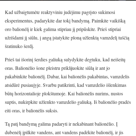
Kad užbaigtumėte reaktyviniu judėjimu pagrįsto sukimosi
eksperimentus, padarykite dar tokį bandymą. Paimkite vaikišką
oro balionėlį ir kiek galima stipriau jį pripūskite. Prieš stipriai
užrišdami jį siūlu, į angą įstatykite ploną užlenktą vamzdelį tuščią
šratinuko šerdį.
Prieš tai išorinį šerdies galiuką sulydykite degtuku, kad neišeitų
oras. Balionėlio šone pleistru priklijuokite siūlą ir ant jo
pakabinkite balionėlį. Dabar, kai balionėlis pakabintas, vamzdelis
atsidūrė pusiaujyje. Svarbu patikrinti, kad vamzdelio išlenkimas
būtų horizontalioje plokštumoje. Kai balionėlis nurims, nustos
suptis, nukirpkite užlenkto vamzdelio galiuką. Iš balionėlio pradės
eiti oras, ir balionėlis suksis.
Tą patį bandymą galima padaryti ir nekabinant balionėlio. Į
dubenėlį įpilkite vandens, ant vandens padėkite balionėlį, ir jis