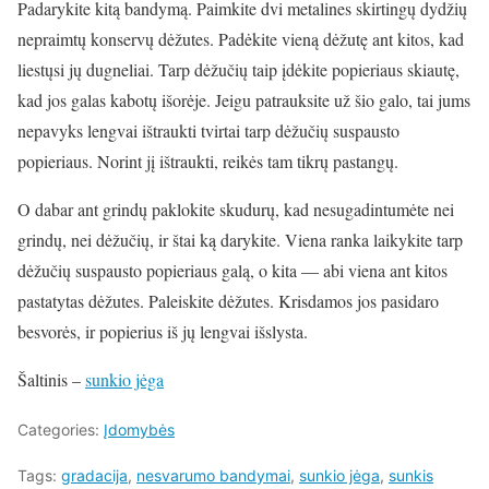
Padarykite kitą bandymą. Paimkite dvi metalines skirtingų dydžių
nepraimtų konservų dėžutes. Padėkite vieną dėžutę ant kitos, kad
liestųsi jų dugneliai. Tarp dėžučių taip įdėkite popieriaus skiautę,
kad jos galas kabotų išorėje. Jeigu patrauksite už šio galo, tai jums
nepavyks lengvai ištraukti tvirtai tarp dėžučių suspausto
popieriaus. Norint jį ištraukti, reikės tam tikrų pastangų.
O dabar ant grindų paklokite skudurų, kad nesugadintumėte nei
grindų, nei dėžučių, ir štai ką darykite. Viena ranka laikykite tarp
dėžučių suspausto popieriaus galą, o kita — abi viena ant kitos
pastatytas dėžutes. Paleiskite dėžutes. Krisdamos jos pasidaro
besvorės, ir popierius iš jų lengvai išslysta.
Šaltinis –
sunkio jėga
Categories:
Įdomybės
Tags:
gradacija
,
nesvarumo bandymai
,
sunkio jėga
,
sunkis