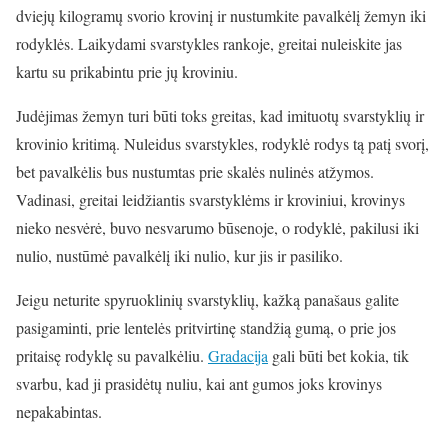
dviejų kilogramų svorio krovinį ir nustumkite pavalkėlį žemyn iki
rodyklės. Laikydami svarstykles rankoje, greitai nuleiskite jas
kartu su prikabintu prie jų kroviniu.
Judėjimas žemyn turi būti toks greitas, kad imituotų svarstyklių ir
krovinio kritimą. Nuleidus svarstykles, rodyklė rodys tą patį svorį,
bet pavalkėlis bus nustumtas prie skalės nulinės atžymos.
Vadinasi, greitai leidžiantis svarstyklėms ir kroviniui, krovinys
nieko nesvėrė, buvo nesvarumo būsenoje, o rodyklė, pakilusi iki
nulio, nustūmė pavalkėlį iki nulio, kur jis ir pasiliko.
Jeigu neturite spyruoklinių svarstyklių, kažką panašaus galite
pasigaminti, prie lentelės pritvirtinę standžią gumą, o prie jos
pritaisę rodyklę su pavalkėliu.
Gradacija
gali būti bet kokia, tik
svarbu, kad ji prasidėtų nuliu, kai ant gumos joks krovinys
nepakabintas.