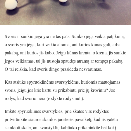
Svoris ir sunkio jėga yra ne tas pats. Sunkio jėga veikia patį kūną,
o svoris yra jėga, kuri veikia atramą, ant kurios kūnas guli, arba
pakabą, ant kurios jis kabo. Jeigu kūnas krenta, o krenta jis sunkio
jėgos veikiamas, tai jis nustoja spaudęs atramą ar tempęs pakabą.
O tai reiškia, kad svoris dingo prasideda nesvarumas.
Kas atsitiks spyruoklinėms svarstyklėms, kuriomis matuojamas
svoris, jeigu jos kris kartu su prikabintu prie jų kroviniu? Jos
rodys, kad svorio nėra (rodyklė rodys nulį).
Imkite spyruoklines svarstykles, prie skalės virš rodyklės
pritvirtinkite siauros skardos juostelės pavalkėlį, kad jis galėtų
slankioti skale, ant svarstyklių kabliuko prikabinkite bet kokį