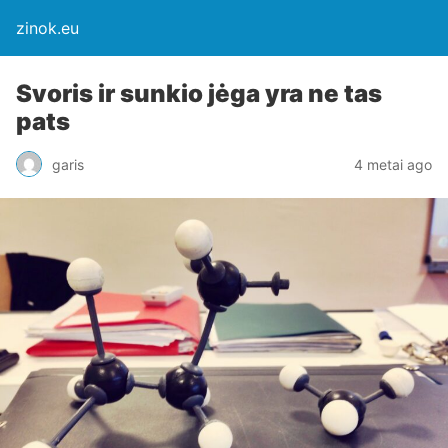
zinok.eu
Svoris ir sunkio jėga yra ne tas
pats
garis
4 metai ago