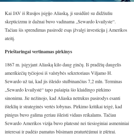
Kai JAV iš Rusijos įsigijo Aliaską, ji susidūrė su didžiuliu
skepticizmu ir dažnai buvo vadinama „Sewardo kvailyste“.
Tačiau šis sprendimas pasirodė esąs įžvalgi investicija į Amerikos
ateitį.
Prieštaringai vertinamas pirkinys
1867 m. įsigyjant Aliaską kilo daug ginčų. Iš pradžių daugelis
amerikiečių tyčiojosi iš valstybės sekretoriaus Viljamo H.
Sewardo už tai, kad jis išleido stulbinančius 7,2 mln. Terminas
„Sewardo kvailystė“ tapo pašaipia šio klaidingo pirkimo
sinonimu. Jie nežinojo, kad Aliaska netrukus pasirodys esanti
išteklių ir strateginės vertės lobynas. Pirkimo kritikai teigė, kad
pinigus buvo galima geriau išleisti vidaus reikalams. Tačiau
Sewardo Amerikos vizija buvo platesnė nei tiesioginiai asmeniniai
interesai ir padėjo pamatus būsimam praturtėjimui ir plėtrai.