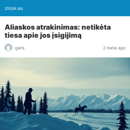
zinok.eu
Aliaskos atrakinimas: netikėta
tiesa apie jos įsigijimą
garis
2 metai ago