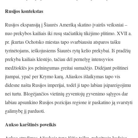
Rusijos kontekstas
Rusijos ekspansiją į Šiaurės Ameriką skatino įvairūs veiksniai –
nuo prekybos kailiais iki rusų stačiatikių tikėjimo plitimo. XVII a.
pr. įkurtas Ochotsko miestas tapo svarbiausiu atsparos tašku
tyrinėtojams, ieškojusiems Šiaurės rytų kelio prekybai. Iš pradžių
prekyba kailiais klestėjo, tačiau dėl pernelyg intensyvios
medžioklės jos pelningumas greitai sumažėjo. Didėjant politinei
įtampai, ypač per Krymo karą, Aliaskos išlaikymas tapo vis
didesne našta Rusijos imperijai, todėl ji tapo labiau įsipareigojimu
nei turtu. Blogėjančios vietinių gyventojų gyvenimo sąlygos dar
labiau apsunkino Rusijos pozicijas regione ir paskatino ją svarstyti
galimybę jį parduoti.
Aukso karštinės poveikis
Aukso atradimas Aliaskoje tapo lūžio tašku, pakeitusiu kadaise