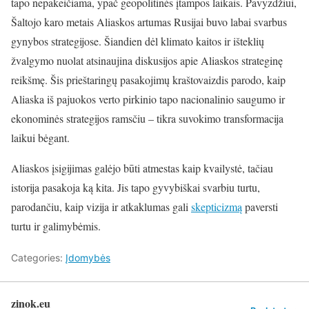
tapo nepakeičiama, ypač geopolitinės įtampos laikais. Pavyzdžiui,
Šaltojo karo metais Aliaskos artumas Rusijai buvo labai svarbus
gynybos strategijose. Šiandien dėl klimato kaitos ir išteklių
žvalgymo nuolat atsinaujina diskusijos apie Aliaskos strateginę
reikšmę. Šis prieštaringų pasakojimų kraštovaizdis parodo, kaip
Aliaska iš pajuokos verto pirkinio tapo nacionalinio saugumo ir
ekonominės strategijos ramsčiu – tikra suvokimo transformacija
laikui bėgant.
Aliaskos įsigijimas galėjo būti atmestas kaip kvailystė, tačiau
istorija pasakoja ką kita. Jis tapo gyvybiškai svarbiu turtu,
parodančiu, kaip vizija ir atkaklumas gali
skepticizmą
paversti
turtu ir galimybėmis.
Categories:
Įdomybės
zinok.eu