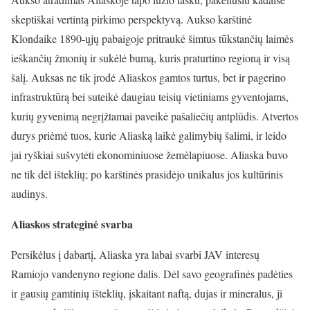
skeptiškai vertintą pirkimo perspektyvą. Aukso karštinė
Klondaike 1890-ųjų pabaigoje pritraukė šimtus tūkstančių laimės
ieškančių žmonių ir sukėlė bumą, kuris praturtino regioną ir visą
šalį. Auksas ne tik įrodė Aliaskos gamtos turtus, bet ir pagerino
infrastruktūrą bei suteikė daugiau teisių vietiniams gyventojams,
kurių gyvenimą negrįžtamai paveikė pašaliečių antplūdis. Atvertos
durys priėmė tuos, kurie Aliaską laikė galimybių šalimi, ir leido
jai ryškiai sušvytėti ekonominiuose žemėlapiuose. Aliaska buvo
ne tik dėl išteklių; po karštinės prasidėjo unikalus jos kultūrinis
audinys.
Aliaskos strateginė svarba
Persikėlus į dabartį, Aliaska yra labai svarbi JAV interesų
Ramiojo vandenyno regione dalis. Dėl savo geografinės padėties
ir gausių gamtinių išteklių, įskaitant naftą, dujas ir mineralus, ji