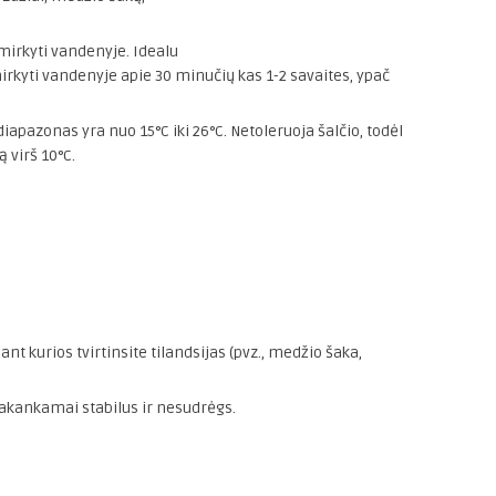
 mirkyti vandenyje. Idealu
mirkyti vandenyje apie 30 minučių kas 1-2 savaites, ypač
pazonas yra nuo 15°C iki 26°C. Netoleruoja šalčio, todėl
virš 10°C.
 ant kurios tvirtinsite tilandsijas (pvz., medžio šaka,
 pakankamai stabilus ir nesudrėgs.