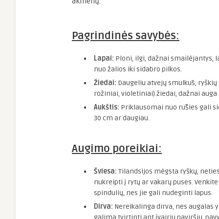
akmenų.
Pagrindinės savybės:
Lapai:
Ploni, ilgi, dažnai smailėjantys, la
nuo žalios iki sidabro pilkos.
Žiedai:
Daugeliu atvejų smulkūs, ryškių 
rožiniai, violetiniai) žiedai, dažnai auga
Aukštis:
Priklausomai nuo rūšies gali si
30 cm ar daugiau.
Augimo poreikiai:
Šviesa:
Tilandsijos mėgsta ryškų, netiesi
nukreipti į rytų ar vakarų puses. Venkite
spindulių, nes jie gali nudeginti lapus.
Dirva:
Nereikalinga dirva, nes augalas yr
galima tvirtinti ant įvairių paviršių, pa