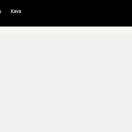
s
Kava