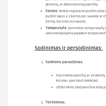
akmenų, ar dekoratyvinių paviršių.
Vanduo:
Reikia reguliariai purkšti arba
purkšti lapus 2-3 kartus per savaitę ar 
žiemą, kai oras yra sausas.
Temperatūra:
Optimalus temperatūrų dia
rekomenduojama palaikyti temperatūrą 
Sodinimas ir persodinimas:
Sodinimo paruošimas:
Pasirinkite paviršių ar struktūrą,
koralas, specialūs laikikliai).
Užtikrinkite, kad paviršius būtų
Tvirtinimas: