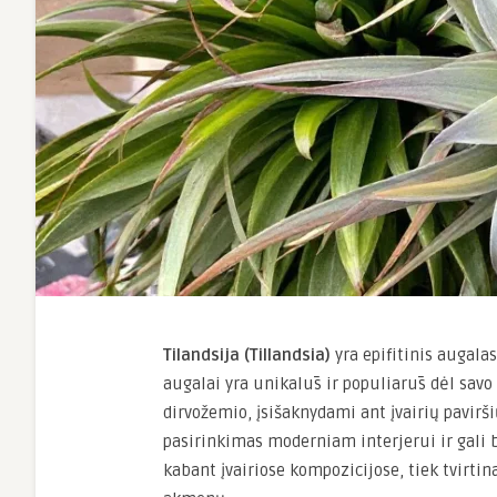
Tilandsija (Tillandsia)
yra epifitinis augala
augalai yra unikalūs ir populiarūs dėl sav
dirvožemio, įsišaknydami ant įvairių pavirši
pasirinkimas moderniam interjerui ir gali
kabant įvairiose kompozicijose, tiek tvirti