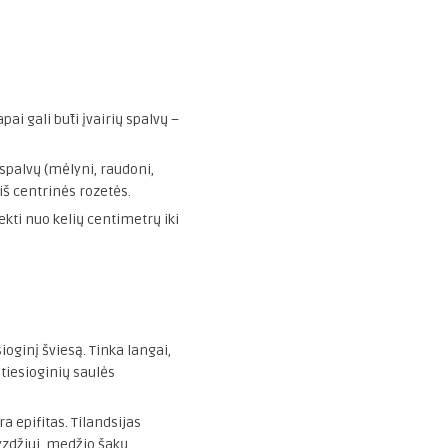
pai gali būti įvairių spalvų –
spalvų (mėlyni, raudoni,
 iš centrinės rozetės.
ekti nuo kelių centimetrų iki
oginį šviesą. Tinka langai,
 tiesioginių saulės
a epifitas. Tilandsijas
vyzdžiui, medžio šakų,