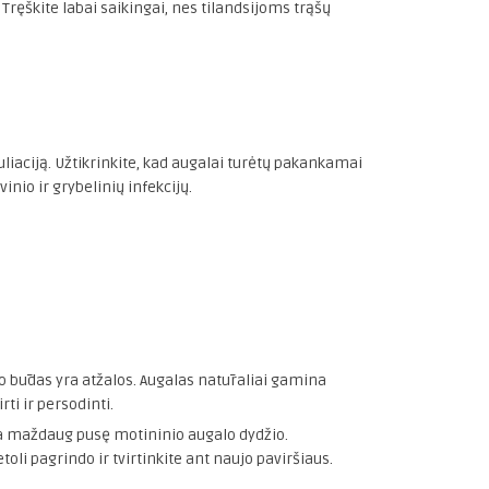
Tręškite labai saikingai, nes tilandsijoms trąšų
liaciją. Užtikrinkite, kad augalai turėtų pakankamai
vinio ir grybelinių infekcijų.
o būdas yra atžalos. Augalas natūraliai gamina
rti ir persodinti.
ekia maždaug pusę motininio augalo dydžio.
toli pagrindo ir tvirtinkite ant naujo paviršiaus.