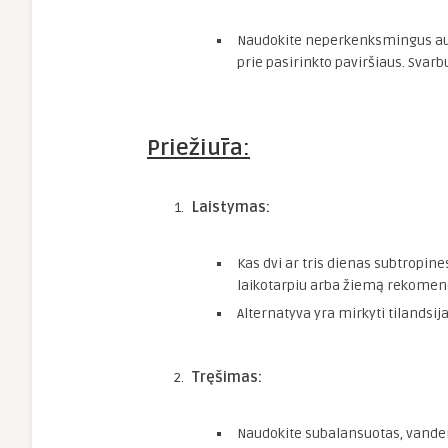
Naudokite neperkenksmingus auga
prie pasirinkto paviršiaus. Svarb
Priežiūra:
Laistymas:
Kas dvi ar tris dienas subtropine
laikotarpiu arba žiemą rekomen
Alternatyva yra mirkyti tilandsij
Tręšimas:
Naudokite subalansuotas, vandeny