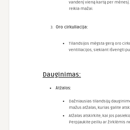
vandenį vieną kartą per mėnesį. 
reikia mažai.
Oro cirkuliacija:
Tilandsijos mėgsta gerą oro cirku
ventiliacijos, siekiant išvengti pu
Dauginimas:
Atžalos:
Dažniausias tilandsijų dauginim
mažus atžalas, kurias galite atski
Atžalas atskirkite, kai jos pasi
Perpjaukite peiliu ar žirklėmis ne