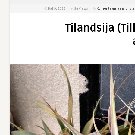
Bal 9, 2025
94
Views
Komentavimas išjungta
Tilandsija (Til