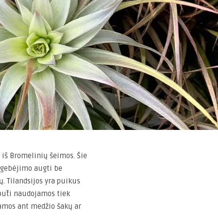
s iš Bromelinių šeimos. Šie
o gebėjimo augti be
ų. Tilandsijos yra puikus
 būti naudojamos tiek
namos ant medžio šakų ar