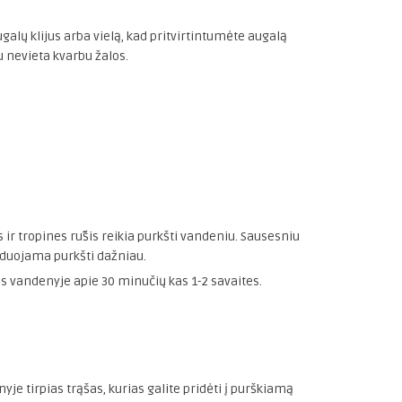
lų klijus arba vielą, kad pritvirtintumėte augalą
u nevieta kvarbu žalos.
s ir tropines rūšis reikia purkšti vandeniu. Sausesniu
duojama purkšti dažniau.
as vandenyje apie 30 minučių kas 1-2 savaites.
je tirpias trąšas, kurias galite pridėti į purškiamą