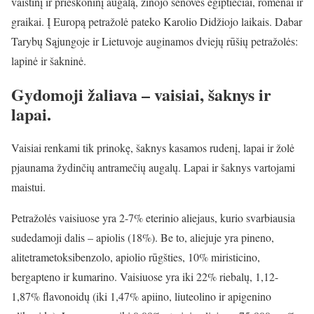
vaistinį ir prieskoninį augalą, žinojo senovės egiptiečiai, romėnai ir
graikai. Į Europą petražolė pateko Karolio Didžiojo laikais. Dabar
Tarybų Sąjungoje ir Lietuvoje auginamos dviejų rūšių petražolės:
lapinė ir šakninė.
Gydomoji žaliava – vaisiai, šaknys ir
lapai.
Vaisiai renkami tik prinokę, šaknys kasamos rudenį, lapai ir žolė
pjaunama žydinčių antramečių augalų. Lapai ir šaknys vartojami
maistui.
Petražolės vaisiuose yra 2-7% eterinio aliejaus, kurio svarbiausia
sudedamoji dalis – apiolis (18%). Be to, aliejuje yra pineno,
alitetrametoksibenzolo, apiolio rūgšties, 10% miristicino,
bergapteno ir kumarino. Vaisiuose yra iki 22% riebalų, 1,12-
1,87% flavonoidų (iki 1,47% apiino, liuteolino ir apigenino