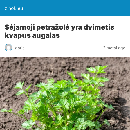
zinok.eu
Sėjamoji petražolė yra dvimetis
kvapus augalas
garis
2 metai ago