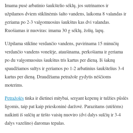
Imama pusė arbatinio šaukštelio sėklų, jos sutrinamos ir
užpilamos dviem stiklinėmis šalto vandens, laikoma 8 valandas ir
geriama po 2-3 valgomuosius šaukštus kas dvi valandas.
Ruošiamas ir nuoviras: imama 30 g sėklų, žolių, lapų.
Užpilama stikline verdančio vandens, pavirinama 15 minučių
verdančio vandens vonelėje, ataušinama, perkošiama ir geriama
po du valgomuosius šaukštus tris kartus per dieną. Iš šaknų
spaudžiamos sultys ir geriamos po 1-2 arbatinius šaukštelius 3-4
kartus per dieną. Draudžiama petražole gydytis nėščioms
moterims.
Petražolės
tinka ir dietinei mitybai, sergant kepenų ir tulžies pūslės
ligomis, taip pat kaip prieskoninė daržovė. Parazitams (utėlėms)
naikinti iš sulčių ar tiršto vaisių nuoviro (dvi dalys sulčių ir 3-4
dalys vazelino) daromas tepalas.