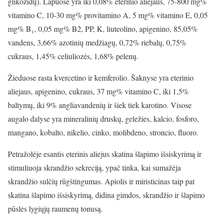
glikozidų). Lapuose yra iki 0,08% eterinio aliejaus, 75-800 mg%
vitamino C, 10-30 mg% provitamino A, 5 mg% vitamino E, 0,05
mg% B₁, 0,05 mg% B2, PP, K, liuteolino, apigenino, 85,05%
vandens, 3,66% azotinių medžiagų, 0,72% riebalų, 0,75%
cukraus, 1,45% celiuliozės, 1,68% pelenų.
Žieduose rasta kvercetino ir kemferolio. Šaknyse yra eterinio
aliejaus, apigenino, cukraus, 37 mg% vitamino C, iki 1,5%
baltymų, iki 9% angliavandenių ir šiek tiek karotino. Visose
augalo dalyse yra mineralinių druskų, geležies, kalcio, fosforo,
mangano, kobalto, nikelio, cinko, molibdeno, stroncio, fluoro.
Petražolėje esantis eterinis aliejus skatina šlapimo išsiskyrimą ir
stimuliuoja skrandžio sekreciją, ypač tinka, kai sumažėja
skrandžio sulčių rūgštingumas. Apiolis ir miristicinas taip pat
skatina šlapimo išsiskyrimą, didina gimdos, skrandžio ir šlapimo
pūslės lygiųjų raumenų tonusą.