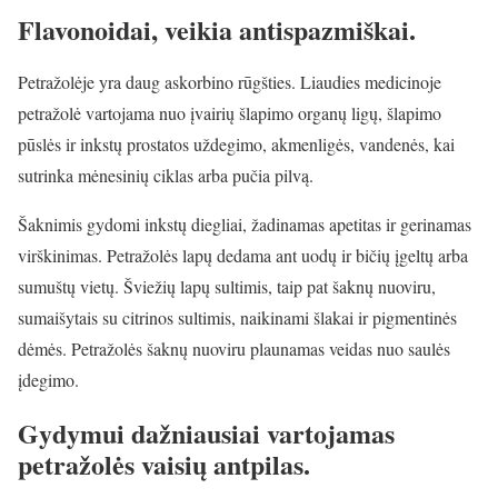
Flavonoidai, veikia antispazmiškai.
Petražolėje yra daug askorbino rūgšties. Liaudies medicinoje
petražolė vartojama nuo įvairių šlapimo organų ligų, šlapimo
pūslės ir inkstų prostatos uždegimo, akmenligės, vandenės, kai
sutrinka mėnesinių ciklas arba pučia pilvą.
Šaknimis gydomi inkstų diegliai, žadinamas apetitas ir gerinamas
virškinimas. Petražolės lapų dedama ant uodų ir bičių įgeltų arba
sumuštų vietų. Šviežių lapų sultimis, taip pat šaknų nuoviru,
sumaišytais su citrinos sultimis, naikinami šlakai ir pigmentinės
dėmės. Petražolės šaknų nuoviru plaunamas veidas nuo saulės
įdegimo.
Gydymui dažniausiai vartojamas
petražolės vaisių antpilas.