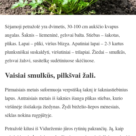
Sėjamoji petražolė yra dvimetis, 30-100 cm aukščio kvapus
augalas. Šaknis – liemeninė, gelsvai balta. Stiebas – šakotas,
plikas. Lapai – pliki, viršus blizga. Apatiniai lapai – 2-3 kartus
plunksniškai suskaldyti, viršutiniai – trilapiai. Žiedai – smulkūs,
gelsvai žalsvi, susitelkę sudėtiniuose skėčiuose.
Vaisiai smulkūs, pilkšvai žali.
Pirmaisiais metais suformuoja verpstišką šaknį ir šakniastiebinius
lapus. Antraisiais metais iš šaknies išauga plikas stiebas, kurio
viršūnėje išsišakoja žiedynas. Žydi birželio-liepos mėnesiais,
sėklas nokina rugpjūtyje.
Petražolė kilusi iš Viduržemio jūros rytinių pakrančių. Ją, kaip