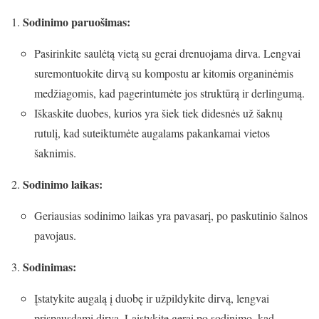
Sodinimo paruošimas:
Pasirinkite saulėtą vietą su gerai drenuojama dirva. Lengvai
suremontuokite dirvą su kompostu ar kitomis organinėmis
medžiagomis, kad pagerintumėte jos struktūrą ir derlingumą.
Iškaskite duobes, kurios yra šiek tiek didesnės už šaknų
rutulį, kad suteiktumėte augalams pakankamai vietos
šaknimis.
Sodinimo laikas:
Geriausias sodinimo laikas yra pavasarį, po paskutinio šalnos
pavojaus.
Sodinimas:
Įstatykite augalą į duobę ir užpildykite dirvą, lengvai
prispausdami dirvą. Laistykite gerai po sodinimo, kad