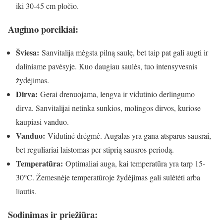
iki 30-45 cm pločio.
Augimo poreikiai:
Šviesa:
Sanvitalija mėgsta pilną saulę, bet taip pat gali augti ir
daliniame pavėsyje. Kuo daugiau saulės, tuo intensyvesnis
žydėjimas.
Dirva:
Gerai drenuojama, lengva ir vidutinio derlingumo
dirva. Sanvitalijai netinka sunkios, molingos dirvos, kuriose
kaupiasi vanduo.
Vanduo:
Vidutinė drėgmė. Augalas yra gana atsparus sausrai,
bet reguliariai laistomas per stiprią sausros periodą.
Temperatūra:
Optimaliai auga, kai temperatūra yra tarp 15-
30°C. Žemesnėje temperatūroje žydėjimas gali sulėtėti arba
liautis.
Sodinimas ir priežiūra: