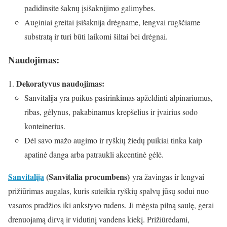
padidinsite šaknų įsišaknijimo galimybes.
Auginiai greitai įsišaknija drėgname, lengvai rūgščiame
substratą ir turi būti laikomi šiltai bei drėgnai.
Naudojimas:
Dekoratyvus naudojimas:
Sanvitalija yra puikus pasirinkimas apželdinti alpinariumus,
ribas, gėlynus, pakabinamus krepšelius ir įvairius sodo
konteinerius.
Dėl savo mažo augimo ir ryškių žiedų puikiai tinka kaip
apatinė danga arba patraukli akcentinė gėlė.
Sanvitalija
(Sanvitalia procumbens)
yra žavingas ir lengvai
prižiūrimas augalas, kuris suteikia ryškių spalvų jūsų sodui nuo
vasaros pradžios iki ankstyvo rudens. Ji mėgsta pilną saulę, gerai
drenuojamą dirvą ir vidutinį vandens kiekį. Prižiūrėdami,