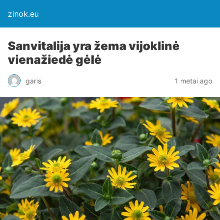
zinok.eu
Sanvitalija yra žema vijoklinė
vienažiedė gėlė
garis
1 metai ago