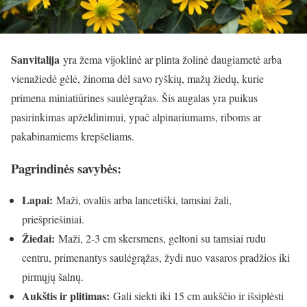
Sanvitalija
yra žema vijoklinė ar plinta žolinė daugiametė arba
vienažiedė gėlė, žinoma dėl savo ryškių, mažų žiedų, kurie
primena miniatiūrines saulėgrąžas. Šis augalas yra puikus
pasirinkimas apželdinimui, ypač alpinariumams, riboms ar
pakabinamiems krepšeliams.
Pagrindinės savybės:
Lapai:
Maži, ovalūs arba lancetiški, tamsiai žali,
priešpriešiniai.
Žiedai:
Maži, 2-3 cm skersmens, geltoni su tamsiai rudu
centru, primenantys saulėgrąžas, žydi nuo vasaros pradžios iki
pirmųjų šalnų.
Aukštis ir plitimas:
Gali siekti iki 15 cm aukščio ir išsiplėsti