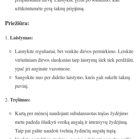
užtikrintumėte gerą šaknų prigijimą.
Priežiūra:
Laistymas:
Laistykite reguliariai, bet venkite dirvos permirkimo. Leiskite
viršutiniam dirvos sluoksniui tarp laistymų šiek tiek perdžiūti,
ypač jei auginate vazonuose.
Saugokite nuo per didelio laistymo, kuris gali sukelti šaknų
puvinį.
Tręšimas:
Kartą per mėnesį naudojant subalansuotas trąšas žydėjimo
metu padeda išlaikyti sveiką augalą ir intensyvų žydėjimą.
Taip pat galite naudoti švelnią žydinčių augalų trąšą.