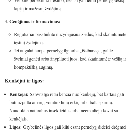
Venkite perteklinio tręšimo, nes tai gali lemti pernelyg vešlią
lapiją ir mažesnį žydėjimą.
Genėjimas ir formavimas:
Reguliariai pašalinkite nužydėjusius žiedus, kad skatintumėte
tęstinį žydėjimą.
Jei augalai tampa pernelyg ilgi arba „išsibarstę“, galite
švelniai genėti arba žnypliuoti juos, kad skatintumėte vešlią ir
kompaktišką augimą.
Kenkėjai ir ligos:
Kenkėjai:
Sanvitalija retai kenčia nuo kenkėjų, bet kartais gali
būti užpulta amarų, voratinklinių erkių arba baltasparnių.
Naudokite natūralius insekticidus arba neem aliejų kovai su
kenkėjais.
Ligos:
Grybelinės ligos gali kilti esant pernelyg didelei drėgmei