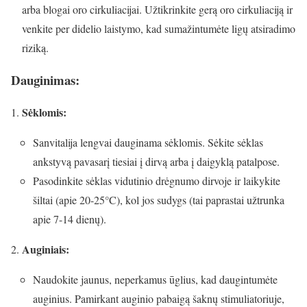
arba blogai oro cirkuliacijai. Užtikrinkite gerą oro cirkuliaciją ir
venkite per didelio laistymo, kad sumažintumėte ligų atsiradimo
riziką.
Dauginimas:
Sėklomis:
Sanvitalija lengvai dauginama sėklomis. Sėkite sėklas
ankstyvą pavasarį tiesiai į dirvą arba į daigyklą patalpose.
Pasodinkite sėklas vidutinio drėgnumo dirvoje ir laikykite
šiltai (apie 20-25°C), kol jos sudygs (tai paprastai užtrunka
apie 7-14 dienų).
Auginiais:
Naudokite jaunus, neperkamus ūglius, kad daugintumėte
auginius. Pamirkant auginio pabaigą šaknų stimuliatoriuje,