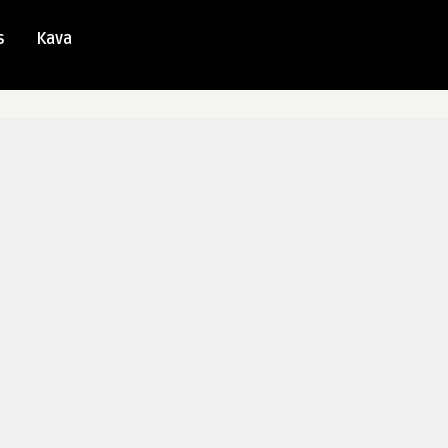
s
Kava