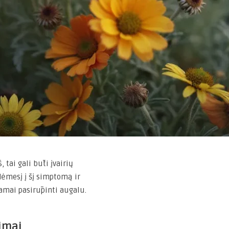
 tai gali būti įvairių
dėmesį į šį simptomą ir
kamai pasirūpinti augalu.
imai