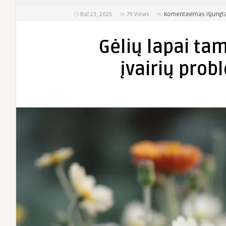
Bal 23, 2025
79
Views
Komentavimas išjungt
Gėlių lapai tam
įvairių prob