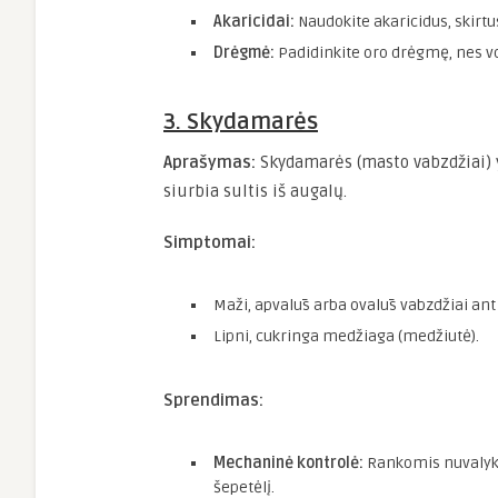
Akaricidai:
Naudokite akaricidus, skirt
Drėgmė:
Padidinkite oro drėgmę, nes v
3. Skydamarės
Aprašymas:
Skydamarės (masto vabzdžiai) y
siurbia sultis iš augalų.
Simptomai:
Maži, apvalūs arba ovalūs vabzdžiai ant 
Lipni, cukringa medžiaga (medžiutė).
Sprendimas:
Mechaninė kontrolė:
Rankomis nuvalyki
šepetėlį.