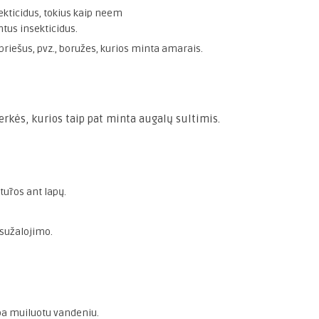
kticidus, tokius kaip neem
tus insekticidus.
 priešus, pvz., boružes, kurios minta amarais.
rkės, kurios taip pat minta augalų sultimis.
tūros ant lapų.
 sužalojimo.
ba muiluotu vandeniu.