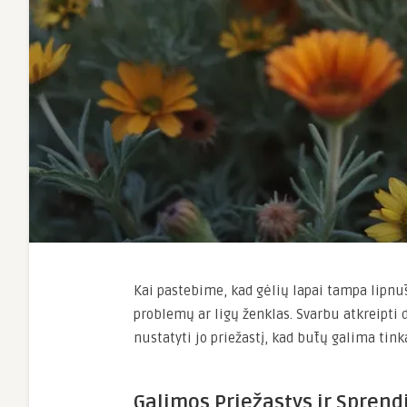
Kai pastebime, kad gėlių lapai tampa lipnūs,
problemų ar ligų ženklas. Svarbu atkreipti 
nustatyti jo priežastį, kad būtų galima tin
Galimos Priežastys ir Sprend