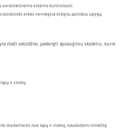
us voratinklinėms erkėms kontroliuoti.
oratinklinės erkės nemėgsta drėgnu aplinkos sąlygų.
ra maži vabzdžiai, padengti apsauginiu skydeliu, kurie
lapų ir stiebų.
te skydamares nuo lapų ir stiebų, naudodami minkštą