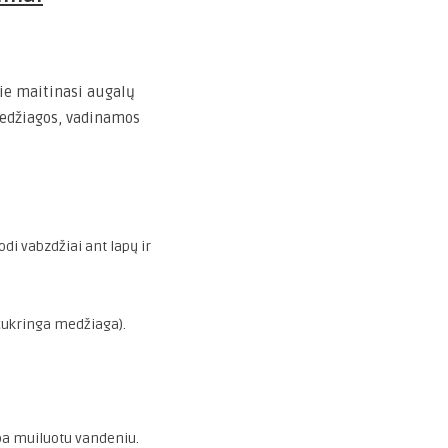
ie maitinasi augalų
 medžiagos, vadinamos
uodi vabzdžiai ant lapų ir
, cukringa medžiaga).
a muiluotu vandeniu.