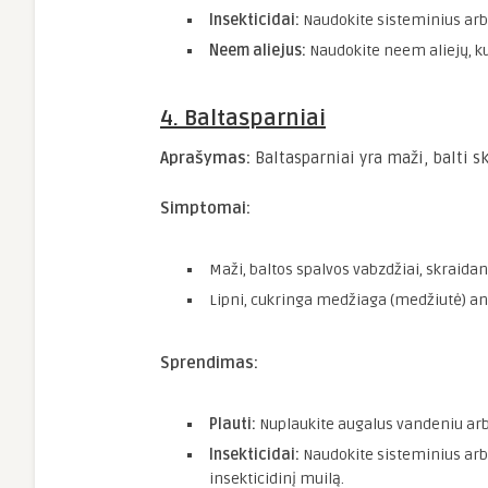
Insekticidai:
Naudokite sisteminius arba
Neem aliejus:
Naudokite neem aliejų, ku
4. Baltasparniai
Aprašymas:
Baltasparniai yra maži, balti sk
Simptomai:
Maži, baltos spalvos vabzdžiai, skraidan
Lipni, cukringa medžiaga (medžiutė) ant
Sprendimas:
Plauti:
Nuplaukite augalus vandeniu ar
Insekticidai:
Naudokite sisteminius arba
insekticidinį muilą.