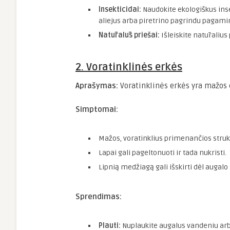
Insekticidai:
Naudokite ekologiškus inse
aliejus arba piretrino pagrindu pagamin
Natūralūs priešai:
Išleiskite natūralius
2. Voratinklinės erkės
Aprašymas:
Voratinklinės erkės yra mažos e
Simptomai:
Mažos, voratinklius primenančios struk
Lapai gali pageltonuoti ir tada nukristi.
Lipnią medžiagą gali išskirti dėl augalo
Sprendimas:
Plauti:
Nuplaukite augalus vandeniu ar