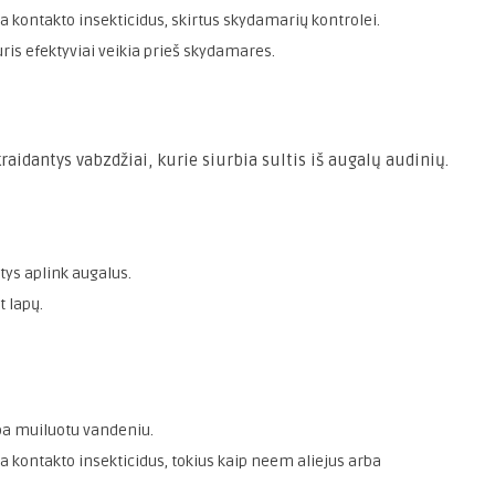
 kontakto insekticidus, skirtus skydamarių kontrolei.
ris efektyviai veikia prieš skydamares.
raidantys vabzdžiai, kurie siurbia sultis iš augalų audinių.
tys aplink augalus.
 lapų.
ba muiluotu vandeniu.
 kontakto insekticidus, tokius kaip neem aliejus arba