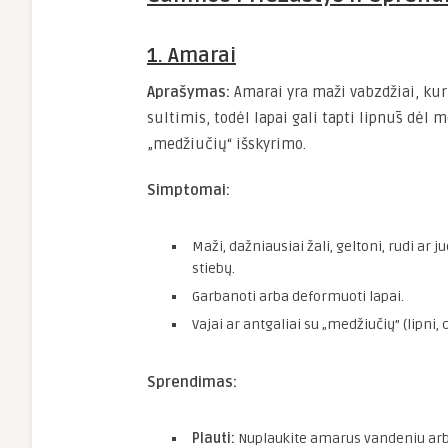
1. Amarai
Aprašymas:
Amarai yra maži vabzdžiai, kur
sultimis, todėl lapai gali tapti lipnūs dėl
„medžiučių“ išskyrimo.
Simptomai:
Maži, dažniausiai žali, geltoni, rudi ar j
stiebų.
Garbanoti arba deformuoti lapai.
Vajai ar antgaliai su „medžiučių” (lipni
Sprendimas:
Plauti:
Nuplaukite amarus vandeniu arb