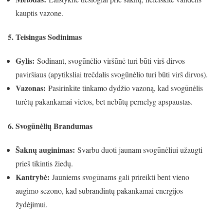
kauptis vazone.
5. Teisingas Sodinimas
Gylis:
Sodinant, svogūnėlio viršūnė turi būti virš dirvos
paviršiaus (apytiksliai trečdalis svogūnėlio turi būti virš dirvos).
Vazonas:
Pasirinkite tinkamo dydžio vazoną, kad svogūnėlis
turėtų pakankamai vietos, bet nebūtų pernelyg apspaustas.
6. Svogūnėlių Brandumas
Šaknų auginimas:
Svarbu duoti jaunam svogūnėliui užaugti
prieš tikintis žiedų.
Kantrybė:
Jauniems svogūnams gali prireikti bent vieno
augimo sezono, kad subrandintų pakankamai energijos
žydėjimui.