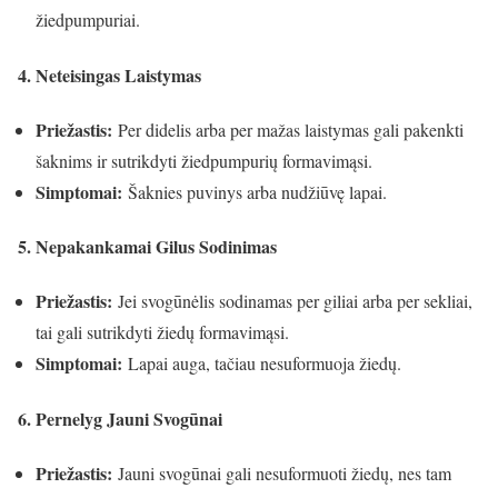
žiedpumpuriai.
4. Neteisingas Laistymas
Priežastis:
Per didelis arba per mažas laistymas gali pakenkti
šaknims ir sutrikdyti žiedpumpurių formavimąsi.
Simptomai:
Šaknies puvinys arba nudžiūvę lapai.
5. Nepakankamai Gilus Sodinimas
Priežastis:
Jei svogūnėlis sodinamas per giliai arba per sekliai,
tai gali sutrikdyti žiedų formavimąsi.
Simptomai:
Lapai auga, tačiau nesuformuoja žiedų.
6. Pernelyg Jauni Svogūnai
Priežastis:
Jauni svogūnai gali nesuformuoti žiedų, nes tam