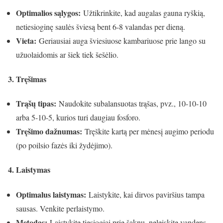
Optimalios sąlygos:
Užtikrinkite, kad augalas gauna ryškią,
netiesioginę saulės šviesą bent 6-8 valandas per dieną.
Vieta:
Geriausiai auga šviesiuose kambariuose prie lango su
užuolaidomis ar šiek tiek šešėlio.
3. Tręšimas
Trąšų tipas:
Naudokite subalansuotas trąšas, pvz., 10-10-10
arba 5-10-5, kurios turi daugiau fosforo.
Tręšimo dažnumas:
Tręškite kartą per mėnesį augimo periodu
(po poilsio fazės iki žydėjimo).
4. Laistymas
Optimalus laistymas:
Laistykite, kai dirvos paviršius tampa
sausas. Venkite perlaistymo.
Metodas:
Laistykite tiesiogiai prie šaknų, neleiskite vandens