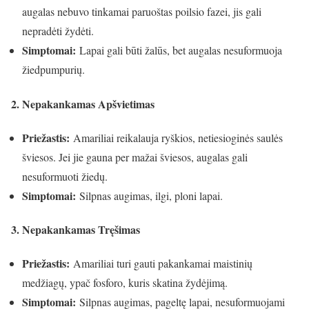
augalas nebuvo tinkamai paruoštas poilsio fazei, jis gali
nepradėti žydėti.
Simptomai:
Lapai gali būti žalūs, bet augalas nesuformuoja
žiedpumpurių.
2. Nepakankamas Apšvietimas
Priežastis:
Amariliai reikalauja ryškios, netiesioginės saulės
šviesos. Jei jie gauna per mažai šviesos, augalas gali
nesuformuoti žiedų.
Simptomai:
Silpnas augimas, ilgi, ploni lapai.
3. Nepakankamas Tręšimas
Priežastis:
Amariliai turi gauti pakankamai maistinių
medžiagų, ypač fosforo, kuris skatina žydėjimą.
Simptomai:
Silpnas augimas, pageltę lapai, nesuformuojami