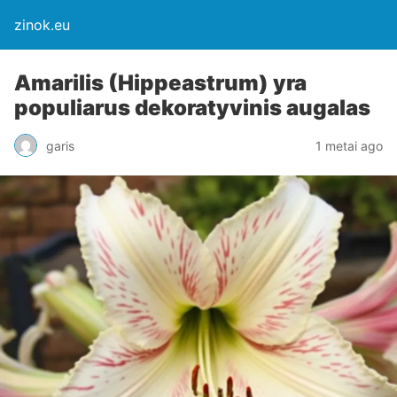
zinok.eu
Amarilis (Hippeastrum) yra
populiarus dekoratyvinis augalas
garis
1 metai ago