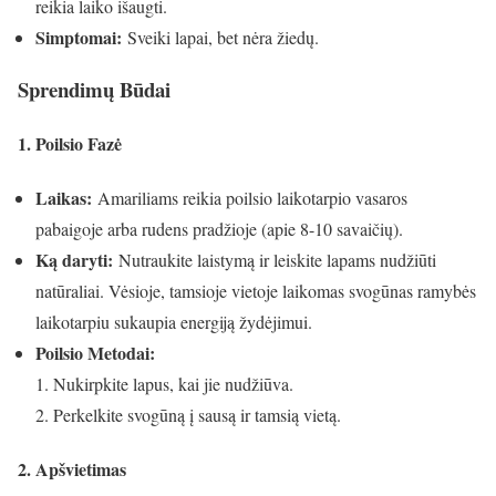
reikia laiko išaugti.
Simptomai:
Sveiki lapai, bet nėra žiedų.
Sprendimų Būdai
1. Poilsio Fazė
Laikas:
Amariliams reikia poilsio laikotarpio vasaros
pabaigoje arba rudens pradžioje (apie 8-10 savaičių).
Ką daryti:
Nutraukite laistymą ir leiskite lapams nudžiūti
natūraliai. Vėsioje, tamsioje vietoje laikomas svogūnas ramybės
laikotarpiu sukaupia energiją žydėjimui.
Poilsio Metodai:
Nukirpkite lapus, kai jie nudžiūva.
Perkelkite svogūną į sausą ir tamsią vietą.
2. Apšvietimas