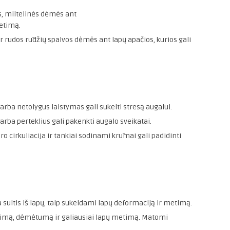
, miltelinės dėmės ant
metimą.
 rudos rūdžių spalvos dėmės ant lapų apačios, kurios gali
arba netolygus laistymas gali sukelti stresą augalui.
rba perteklius gali pakenkti augalo sveikatai.
cirkuliacija ir tankiai sodinami krūmai gali padidinti
 sultis iš lapų, taip sukeldami lapų deformaciją ir metimą.
timą, dėmėtumą ir galiausiai lapų metimą. Matomi