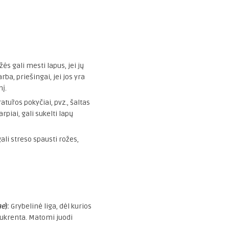
ės gali mesti lapus, jei jų
, priešingai, jei jos yra
nį.
tūros pokyčiai, pvz., šaltas
rpiai, gali sukelti lapų
gali streso spausti rožes,
ae
):
Grybelinė liga, dėl kurios
nukrenta. Matomi juodi