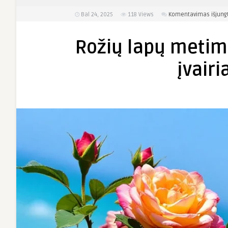
Bal 24, 2025
118
Views
Komentavimas išjung
Rožių lapų metima
įvair