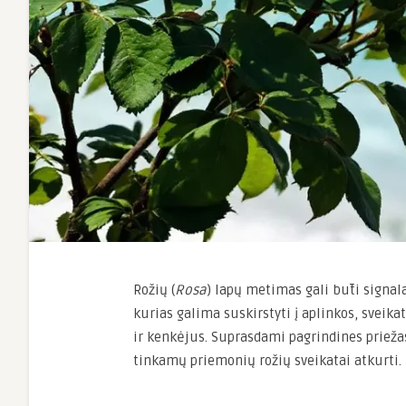
Rožių (
Rosa
) lapų metimas gali būti signala
kurias galima suskirstyti į aplinkos, sveik
ir kenkėjus. Suprasdami pagrindines priežas
tinkamų priemonių rožių sveikatai atkurti.