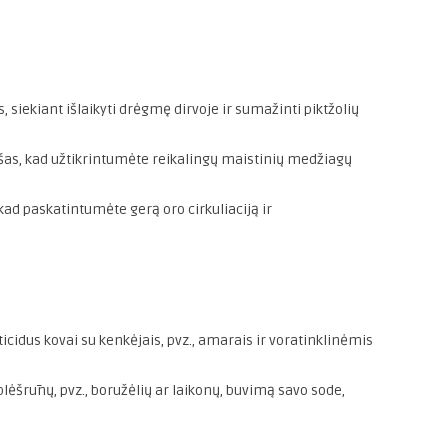
, siekiant išlaikyti drėgmę dirvoje ir sumažinti piktžolių
as, kad užtikrintumėte reikalingų maistinių medžiagų
kad paskatintumėte gerą oro cirkuliaciją ir
cidus kovai su kenkėjais, pvz., amarais ir voratinklinėmis
plėšrūnų, pvz., boružėlių ar laikonų, buvimą savo sode,