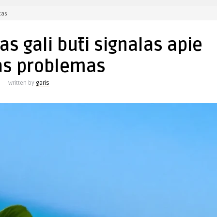
įraše
tas
Rožių
lapų
s gali būti signalas apie
metimas
gali
ias problemas
būti
signalas
Written by
garis
apie
įvairias
problemas