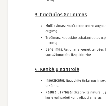
riziką.
3. Priežiūros Gerinimas
Mulčiavimas:
Mulčiuokite aplink augalus
augimą.
Tręšimas:
Naudokite subalansuotas trąš
tiekimą.
Genėjimas:
Reguliariai genėkite rožes, 
sumažintumėte ligų tikimybę.
4. Kenkėjų Kontrolė
Insekticidai:
Naudokite tinkamus insekti
erkėmis.
Natūralūs Priešai:
Skatinkite natūralių 
kurie gali padėti kontroliuoti amarus.