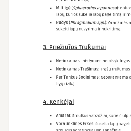
Miltligė (
Sphaerotheca pannosa
):
Baltos
lapų, kurios sukelia lapų pageltimą ir 
Rūdys (
Phragmidium spp.
):
Oranžinės ar
sukelti lapų nuvytimą ir nukritimą.
3. Priežiūros Trūkumai
Netinkamas Laistymas:
Netaisyklingas 
Netinkamas Tręšimas:
Trąšų trūkumas a
Per Tankus Sodinimas:
Nepakankama oro 
ligų riziką.
4. Kenkėjai
Amarai:
Smulkūs vabzdžiai, kurie čiulpia
Voratinklinės Erkės:
Sukelia lapų pagel
smulkūs voratinkliai lapų apačioje.