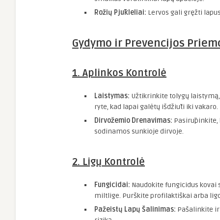
Rožių Pjūkleliai:
Lervos gali gręžti lapu
Gydymo ir Prevencijos Prie
1. Aplinkos Kontrolė
Laistymas:
Užtikrinkite tolygų laistymą, 
ryte, kad lapai galėtų išdžiūti iki vakaro.
Dirvožemio Drenavimas:
Pasirūpinkite,
sodinamos sunkioje dirvoje.
2. Ligų Kontrolė
Fungicidai:
Naudokite fungicidus kovai 
miltlige. Purškite profilaktiškai arba lig
Pažeistų Lapų Šalinimas:
Pašalinkite i