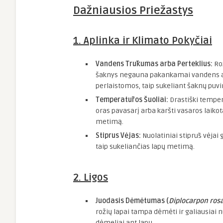
Dažniausios Priežastys
1. Aplinka ir Klimato Pokyčiai
Vandens Trūkumas arba Perteklius:
Rož
šaknys negauna pakankamai vandens arba
perlaistomos, taip sukeliant šaknų puvi
Temperatūros Šuoliai:
Drastiški tempera
oras pavasarį arba karšti vasaros laikota
metimą.
Stiprus Vėjas:
Nuolatiniai stiprūs vėjai 
taip sukeliančias lapų metimą.
2. Ligos
Juodasis Dėmėtumas (
Diplocarpon ros
rožių lapai tampa dėmėti ir galiausiai 
dėmeliai ant lapų.