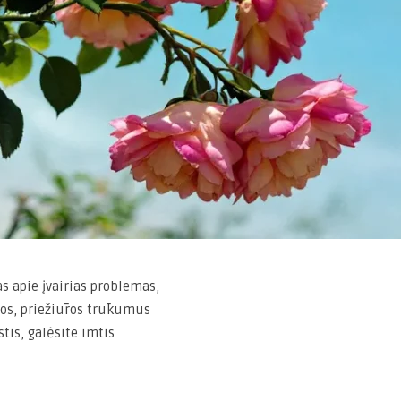
s apie įvairias problemas,
atos, priežiūros trūkumus
tis, galėsite imtis