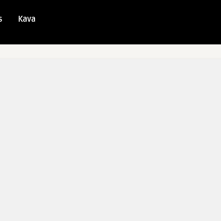
s
Kava