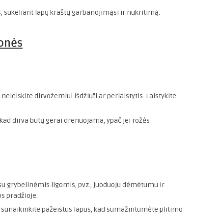
s, sukeliant lapų kraštų garbanojimąsi ir nukritimą.
monės
neleiskite dirvožemiui išdžiūti ar perlaistytis. Laistykite
 kad dirva būtų gerai drenuojama, ypač jei rožės
su grybelinėmis ligomis, pvz., juoduoju dėmėtumu ir
os pradžioje.
r sunaikinkite pažeistus lapus, kad sumažintumėte plitimo