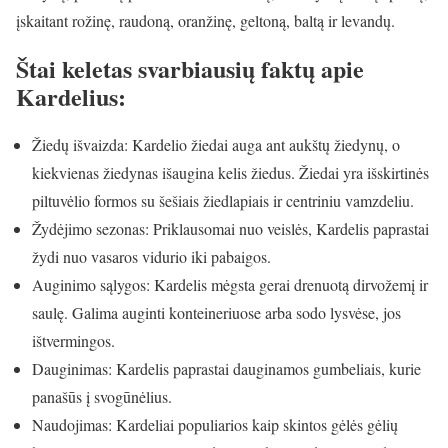
įskaitant rožinę, raudoną, oranžinę, geltoną, baltą ir levandų.
Štai keletas svarbiausių faktų apie
Kardelius:
Žiedų išvaizda: Kardelio žiedai auga ant aukštų žiedynų, o
kiekvienas žiedynas išaugina kelis žiedus. Žiedai yra išskirtinės
piltuvėlio formos su šešiais žiedlapiais ir centriniu vamzdeliu.
Žydėjimo sezonas: Priklausomai nuo veislės, Kardelis paprastai
žydi nuo vasaros vidurio iki pabaigos.
Auginimo sąlygos: Kardelis mėgsta gerai drenuotą dirvožemį ir
saulę. Galima auginti konteineriuose arba sodo lysvėse, jos
ištvermingos.
Dauginimas: Kardelis paprastai dauginamos gumbeliais, kurie
panašūs į svogūnėlius.
Naudojimas: Kardeliai populiarios kaip skintos gėlės gėlių