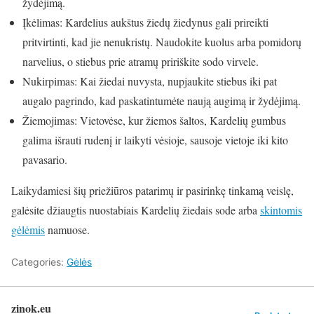
žydėjimą.
Įkėlimas: Kardelius aukštus žiedų žiedynus gali prireikti
pritvirtinti, kad jie nenukristų. Naudokite kuolus arba pomidorų
narvelius, o stiebus prie atramų pririškite sodo virvele.
Nukirpimas: Kai žiedai nuvysta, nupjaukite stiebus iki pat
augalo pagrindo, kad paskatintumėte naują augimą ir žydėjimą.
Žiemojimas: Vietovėse, kur žiemos šaltos, Kardelių gumbus
galima išrauti rudenį ir laikyti vėsioje, sausoje vietoje iki kito
pavasario.
Laikydamiesi šių priežiūros patarimų ir pasirinkę tinkamą veislę,
galėsite džiaugtis nuostabiais Kardelių žiedais sode arba
skintomis
gėlėmis
namuose.
Categories:
Gėlės
zinok.eu