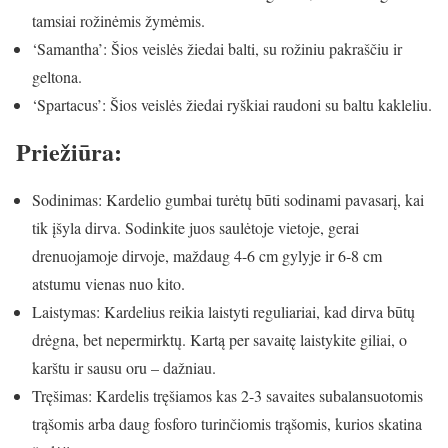
tamsiai rožinėmis žymėmis.
‘Samantha’: Šios veislės žiedai balti, su rožiniu pakraščiu ir
geltona.
‘Spartacus’: Šios veislės žiedai ryškiai raudoni su baltu kakleliu.
Priežiūra:
Sodinimas: Kardelio gumbai turėtų būti sodinami pavasarį, kai
tik įšyla dirva. Sodinkite juos saulėtoje vietoje, gerai
drenuojamoje dirvoje, maždaug 4-6 cm gylyje ir 6-8 cm
atstumu vienas nuo kito.
Laistymas: Kardelius reikia laistyti reguliariai, kad dirva būtų
drėgna, bet nepermirktų. Kartą per savaitę laistykite giliai, o
karštu ir sausu oru – dažniau.
Tręšimas: Kardelis tręšiamos kas 2-3 savaites subalansuotomis
trąšomis arba daug fosforo turinčiomis trąšomis, kurios skatina