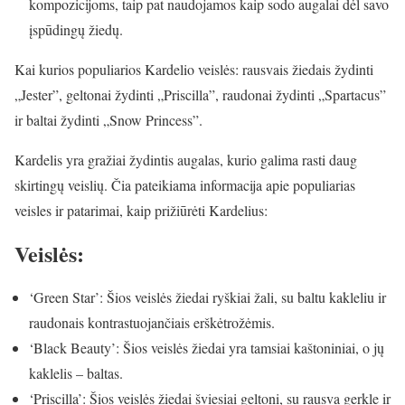
kompozicijoms, taip pat naudojamos kaip sodo augalai dėl savo
įspūdingų žiedų.
Kai kurios populiarios Kardelio veislės: rausvais žiedais žydinti
„Jester”, geltonai žydinti „Priscilla”, raudonai žydinti „Spartacus”
ir baltai žydinti „Snow Princess”.
Kardelis yra gražiai žydintis augalas, kurio galima rasti daug
skirtingų veislių. Čia pateikiama informacija apie populiarias
veisles ir patarimai, kaip prižiūrėti Kardelius:
Veislės:
‘Green Star’: Šios veislės žiedai ryškiai žali, su baltu kakleliu ir
raudonais kontrastuojančiais erškėtrožėmis.
‘Black Beauty’: Šios veislės žiedai yra tamsiai kaštoniniai, o jų
kaklelis – baltas.
‘Priscilla’: Šios veislės žiedai šviesiai geltoni, su rausva gerkle ir