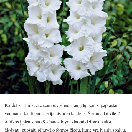
Kardelis – Iridaceae šeimos žydinčių augalų gentis, paprastai
vadinama kardinėmis lelijomis arba kardelis. Šie augalai kilę iš
Afrikos į pietus nuo Sacharos ir yra žinomi dėl savo aukštų
žiedynų, puošnių piltuvėlio formos žiedų, kurie yra įvairių spalvų,