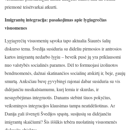
priemonė teisėtvarkai atkurti.
Imigrantų integracija: pasakojimas apie lygiagrečias
visuomenes
Lygiagrečių visuomenių sąvoka tapo aktualia Šiaurės šalių
diskurso tema. Švedija susiduria su dideliu pirmosios ir antrosios
kartos imigrantų nedarbo lygiu – beveik pusė jų yra priklausomi
nuo valstybės socialinės paramos. Dėl to formuojasi izoliuotos
bendruomenės, dažnai skatinančios socialinę atskirtį ir, beje, gaujų
smurtą. Anksčiau buvę gyvybingi rajonai dabar susiduria su vis
didėjančiu nusikalstamumu, kurį lemia ir skurdas, ir
nesugebėjimas integruotis. Danams stebint šiuos pokyčius,
veiksmingos integracijos klausimas tampa neatidėliotinas. Ar
Danija gali išvengti Švedijos spąstų, susijusių su didėjančiu
imigrantų skaičiumi? Šis iššūkis tebėra nuolatinių visuomenės
diskusijų objektas.