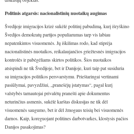
Politinis atgarsis: nacionalistinių nuotaikų augimas
Švedijoje imigracijos krizė sukėlė politinį pabudimą, kurį išryškino
Švedijos demokratų partijos populiarumas tarp vis labiau
nepatenkintos visuomenės. Jų iškilimas rodo, kad stiprėja
nacionalistinės nuotaikos, reikalaujančios griežtesnės imigracijos
kontrolės ir pabėgėliams skirtos politikos. Šios nuotaikos
atsispindi ne tik Švedijoje, bet ir Danijoje, kuri taip pat susiduria
su imigracijos politikos persvarstymu. Prieštaringai vertinami
pasiūlymai, pavyzdžiui, „pranešėjų įstatymas“, pagal kurį
valstybės tarnautojai privalėtų pranešti apie dokumentus
neturinčius asmenis, sukėlė karštas diskusijas ne tik dėl
visuomenės saugumo, bet ir dėl žmogaus teisių bei visuomenės
darnos. Kaip, koreguojant politines darbotvarkes, klostysis pačios
Danijos pasakojimas?