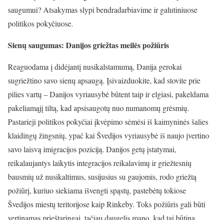
saugumui? Atsakymas slypi bendradarbiavime ir galutiniuose
politikos pokyčiuose.
Sienų saugumas: Danijos griežtas meilės požiūris
Reaguodama į didėjantį nusikalstamumą, Danija gerokai
sugriežtino savo sienų apsaugą. Įsivaizduokite, kad stovite prie
pilies vartų – Danijos vyriausybė būtent taip ir elgiasi, pakeldama
pakeliamąjį tiltą, kad apsisaugotų nuo numanomų grėsmių.
Pastarieji politikos pokyčiai įkvėpimo sėmėsi iš kaimyninės šalies
klaidingų žingsnių, ypač kai Švedijos vyriausybė iš naujo įvertino
savo laisvą imigracijos poziciją. Danijos getų įstatymai,
reikalaujantys laikytis integracijos reikalavimų ir griežtesnių
bausmių už nusikaltimus, susijusius su gaujomis, rodo griežtą
požiūrį, kuriuo siekiama išvengti spąstų, pastebėtų tokiose
Švedijos miestų teritorijose kaip Rinkeby. Toks požiūris gali būti
vertinamas prieštaringai, tačiau daugelis mano, kad tai būtina