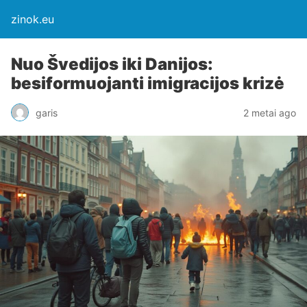
zinok.eu
Nuo Švedijos iki Danijos:
besiformuojanti imigracijos krizė
garis
2 metai ago