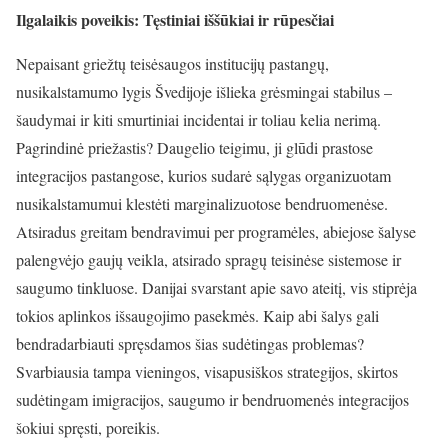
Ilgalaikis poveikis: Tęstiniai iššūkiai ir rūpesčiai
Nepaisant griežtų teisėsaugos institucijų pastangų,
nusikalstamumo lygis Švedijoje išlieka grėsmingai stabilus –
šaudymai ir kiti smurtiniai incidentai ir toliau kelia nerimą.
Pagrindinė priežastis? Daugelio teigimu, ji glūdi prastose
integracijos pastangose, kurios sudarė sąlygas organizuotam
nusikalstamumui klestėti marginalizuotose bendruomenėse.
Atsiradus greitam bendravimui per programėles, abiejose šalyse
palengvėjo gaujų veikla, atsirado spragų teisinėse sistemose ir
saugumo tinkluose. Danijai svarstant apie savo ateitį, vis stiprėja
tokios aplinkos išsaugojimo pasekmės. Kaip abi šalys gali
bendradarbiauti spręsdamos šias sudėtingas problemas?
Svarbiausia tampa vieningos, visapusiškos strategijos, skirtos
sudėtingam imigracijos, saugumo ir bendruomenės integracijos
šokiui spręsti, poreikis.