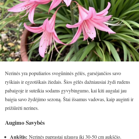
Nerinės yra populiarios svogūninės gėlės, garsėjančios savo
ryškiais ir egzotiškais žiedais. Šios gėlės dažniausiai žydi rudens
pabaigoje ir suteikia sodams gyvybingumo, kai kiti augalai jau
baigia savo žydėjimo sezoną. Štai išsamus vadovas, kaip auginti ir
prižiūrėti nerines.
Augimo Savybės
Aukštis:
Nerinės paprastai užauga iki 30-50 cm aukščio.