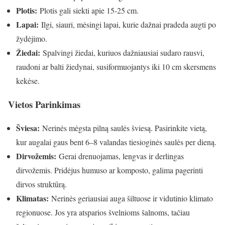
Plotis:
Plotis gali siekti apie 15-25 cm.
Lapai:
Ilgi, siauri, mėsingi lapai, kurie dažnai pradeda augti po
žydėjimo.
Žiedai:
Spalvingi žiedai, kuriuos dažniausiai sudaro rausvi,
raudoni ar balti žiedynai, susiformuojantys iki 10 cm skersmens
kekėse.
Vietos Parinkimas
Šviesa:
Nerinės mėgsta pilną saulės šviesą. Pasirinkite vietą,
kur augalai gaus bent 6–8 valandas tiesioginės saulės per dieną.
Dirvožemis:
Gerai drenuojamas, lengvas ir derlingas
dirvožemis. Pridėjus humuso ar komposto, galima pagerinti
dirvos struktūrą.
Klimatas:
Nerinės geriausiai auga šiltuose ir vidutinio klimato
regionuose. Jos yra atsparios švelnioms šalnoms, tačiau