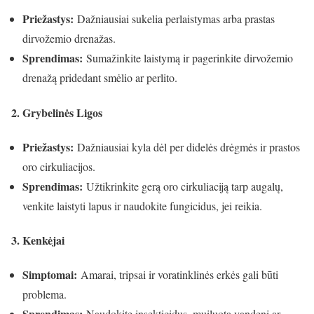
Priežastys:
Dažniausiai sukelia perlaistymas arba prastas
dirvožemio drenažas.
Sprendimas:
Sumažinkite laistymą ir pagerinkite dirvožemio
drenažą pridedant smėlio ar perlito.
2. Grybelinės Ligos
Priežastys:
Dažniausiai kyla dėl per didelės drėgmės ir prastos
oro cirkuliacijos.
Sprendimas:
Užtikrinkite gerą oro cirkuliaciją tarp augalų,
venkite laistyti lapus ir naudokite fungicidus, jei reikia.
3. Kenkėjai
Simptomai:
Amarai, tripsai ir voratinklinės erkės gali būti
problema.
Sprendimas:
Naudokite insekticidus, muiluotą vandenį ar