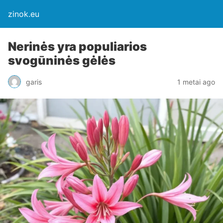
zinok.eu
Nerinės yra populiarios
svogūninės gėlės
garis
1 metai ago