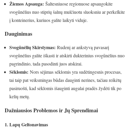
Žiemos Apsauga:
Šaltesniuose regionuose apsaugokite
svogūnėlius nuo stiprių šalnų mulčiuotu sluoksniu ar perkelkite
į konteinerius, kuriuos galite laikyti viduje.
Dauginimas
Svogūnėlių Skirstymas:
Rudenį ar ankstyvą pavasarį
svogūnėlius galite iškasti ir atskirti dukterinius svogūnėlius nuo
pagrindinio, tada pasodinti juos atskirai.
Sėklomis:
Nors sėjimas sėklomis yra sudėtingesnis procesas,
tai taip pat veiksmingas būdas dauginti nerines, tačiau reikėtų
pasiruošti, kad sėklomis išauginti augalai pradės žydėti tik po
kelių metų.
Dažniausios Problemos ir Jų Sprendimai
1. Lapų Geltonavimas