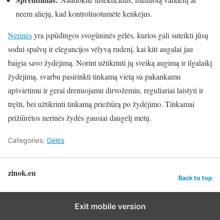
neem aliejų, kad kontroliuotumėte kenkėjus.
Nerinės
yra įspūdingos svogūninės gėlės, kurios gali suteikti jūsų
sodui spalvų ir elegancijos vėlyvą rudenį, kai kiti augalai jau
baigia savo žydėjimą. Norint užtikrinti jų sveiką augimą ir ilgalaikį
žydėjimą, svarbu pasirinkti tinkamą vietą su pakankamu
apšvietimu ir gerai drenuojamu dirvožemiu, reguliariai laistyti ir
tręšti, bei užtikrinti tinkamą priežiūrą po žydėjimo. Tinkamai
prižiūrėtos nerinės žydės gausiai daugelį metų.
Categories:
Gėlės
zinok.eu
Back to top
Exit mobile version