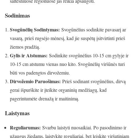
šaltesniuose regionuose jas reikia apsaugoti.
Sodinimas
Svogūnėlių Sodintymas:
Svogūnėlius sodinkite pavasarį ar
vasarą, prieš rugsėjo mėnesį, kad jie suspėtų įsitvirtinti prieš
žiemos pradžią.
Gylis ir Atstumas:
Sodinkite svogūnėlius 10-15 cm gylyje ir
10-15 cm atstumu vienas nuo kito. Svogūnėlių viršūnės turi
būti vos padengtos dirvožemiu.
Dirvožemio Paruošimas:
Prieš sodinant svogūnėlius, dirvą
gerai išpurškite ir įteikite organinių medžiagų, kad
pagerintumėte drenažą ir maitinimą.
Laistymas
Reguliarumas:
Svarbu laistyti nuosaikiai. Po pasodinimo ir
užaugus žiedams, laistykite reguliariai, bet leiskite viršutiniam