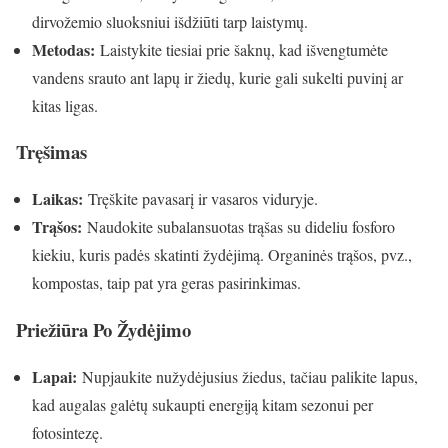
dirvožemio sluoksniui išdžiūti tarp laistymų.
Metodas:
Laistykite tiesiai prie šaknų, kad išvengtumėte
vandens srauto ant lapų ir žiedų, kurie gali sukelti puvinį ar
kitas ligas.
Tręšimas
Laikas:
Tręškite pavasarį ir vasaros viduryje.
Trąšos:
Naudokite subalansuotas trąšas su dideliu fosforo
kiekiu, kuris padės skatinti žydėjimą. Organinės trąšos, pvz.,
kompostas, taip pat yra geras pasirinkimas.
Priežiūra Po Žydėjimo
Lapai:
Nupjaukite nužydėjusius žiedus, tačiau palikite lapus,
kad augalas galėtų sukaupti energiją kitam sezonui per
fotosintezę.