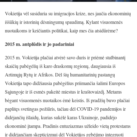
Vokietija vėl susiduria su imigracijos krize, nes jaučia ekonominių
iššūkių ir istorinių dėsningumų spaudimą. Kylant visuomenės
nuotaikoms ir keičiantis politikai, kaip mes čia atsidūrėme?
2015 m. antplūdis ir jo padariniai
2015 m. Vokietija plačiai atvėrė savo duris ir priėmė stulbinantį
skaičių pabėgėlių iš karo draskomų regionų, daugiausia iš
Artimųjų Rytų ir Afrikos. Dėl šių humanitarinių pastangų
Vokietija tapo didžiausia pabėgėlius priimančia šalimi Europos
Sąjungoje ir iš esmės pakeitė miestus ir kraštovaizdį. Metams
bėgant visuomenės nuotaikos ėmė keistis. Iš pradžių buvo plačiai
paplitęs svetingas požiūris, tačiau dėl COVID-19 pandemijos ir
didėjančių išlaidų, kurias sukėlė karas Ukrainoje, padidėjo
ekonominė įtampa. Pradinis entuziazmas užleido vietą protestams
ir didėjančiam skepticizmui dėl Vokietijos gebėjimo integruoti