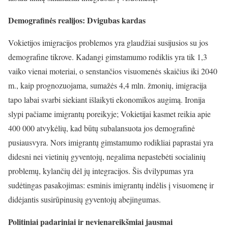
Demografinės realijos: Dvigubas kardas
Vokietijos imigracijos problemos yra glaudžiai susijusios su jos
demografine tikrove. Kadangi gimstamumo rodiklis yra tik 1,3
vaiko vienai moteriai, o senstančios visuomenės skaičius iki 2040
m., kaip prognozuojama, sumažės 4,4 mln. žmonių, imigracija
tapo labai svarbi siekiant išlaikyti ekonomikos augimą. Ironija
slypi pačiame imigrantų poreikyje; Vokietijai kasmet reikia apie
400 000 atvykėlių, kad būtų subalansuota jos demografinė
pusiausvyra. Nors imigrantų gimstamumo rodikliai paprastai yra
didesni nei vietinių gyventojų, negalima nepastebėti socialinių
problemų, kylančių dėl jų integracijos. Šis dvilypumas yra
sudėtingas pasakojimas: esminis imigrantų indėlis į visuomenę ir
didėjantis susirūpinusių gyventojų abejingumas.
Politiniai padariniai ir nevienareikšmiai jausmai