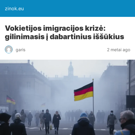
zinok.eu
Vokietijos imigracijos krizė:
gilinimasis į dabartinius iššūkius
garis
2 metai ago