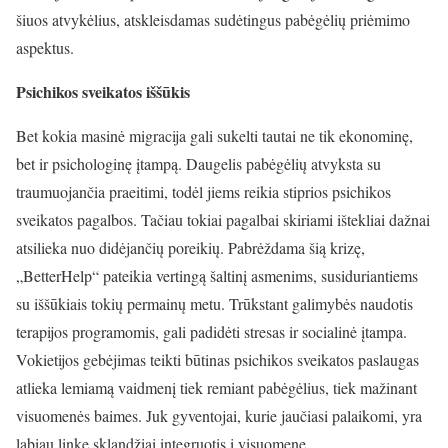
šiuos atvykėlius, atskleisdamas sudėtingus pabėgėlių priėmimo
aspektus.
Psichikos sveikatos iššūkis
Bet kokia masinė migracija gali sukelti tautai ne tik ekonominę,
bet ir psichologinę įtampą. Daugelis pabėgėlių atvyksta su
traumuojančia praeitimi, todėl jiems reikia stiprios psichikos
sveikatos pagalbos. Tačiau tokiai pagalbai skiriami ištekliai dažnai
atsilieka nuo didėjančių poreikių. Pabrėždama šią krizę,
„BetterHelp“ pateikia vertingą šaltinį asmenims, susiduriantiems
su iššūkiais tokių permainų metu. Trūkstant galimybės naudotis
terapijos programomis, gali padidėti stresas ir socialinė įtampa.
Vokietijos gebėjimas teikti būtinas psichikos sveikatos paslaugas
atlieka lemiamą vaidmenį tiek remiant pabėgėlius, tiek mažinant
visuomenės baimes. Juk gyventojai, kurie jaučiasi palaikomi, yra
labiau linkę sklandžiai integruotis į visuomenę.