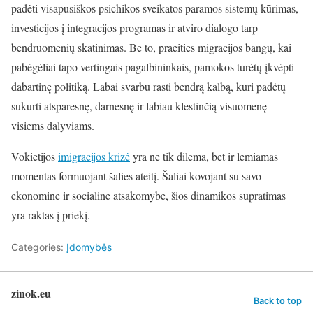
padėti visapusiškos psichikos sveikatos paramos sistemų kūrimas,
investicijos į integracijos programas ir atviro dialogo tarp
bendruomenių skatinimas. Be to, praeities migracijos bangų, kai
pabėgėliai tapo vertingais pagalbininkais, pamokos turėtų įkvėpti
dabartinę politiką. Labai svarbu rasti bendrą kalbą, kuri padėtų
sukurti atsparesnę, darnesnę ir labiau klestinčią visuomenę
visiems dalyviams.
Vokietijos
imigracijos krizė
yra ne tik dilema, bet ir lemiamas
momentas formuojant šalies ateitį. Šaliai kovojant su savo
ekonomine ir socialine atsakomybe, šios dinamikos supratimas
yra raktas į priekį.
Categories:
Įdomybės
zinok.eu
Back to top