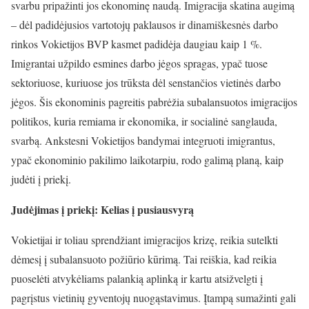
svarbu pripažinti jos ekonominę naudą. Imigracija skatina augimą
– dėl padidėjusios vartotojų paklausos ir dinamiškesnės darbo
rinkos Vokietijos BVP kasmet padidėja daugiau kaip 1 %.
Imigrantai užpildo esmines darbo jėgos spragas, ypač tuose
sektoriuose, kuriuose jos trūksta dėl senstančios vietinės darbo
jėgos. Šis ekonominis pagreitis pabrėžia subalansuotos imigracijos
politikos, kuria remiama ir ekonomika, ir socialinė sanglauda,
svarbą. Ankstesni Vokietijos bandymai integruoti imigrantus,
ypač ekonominio pakilimo laikotarpiu, rodo galimą planą, kaip
judėti į priekį.
Judėjimas į priekį: Kelias į pusiausvyrą
Vokietijai ir toliau sprendžiant imigracijos krizę, reikia sutelkti
dėmesį į subalansuoto požiūrio kūrimą. Tai reiškia, kad reikia
puoselėti atvykėliams palankią aplinką ir kartu atsižvelgti į
pagrįstus vietinių gyventojų nuogąstavimus. Įtampą sumažinti gali