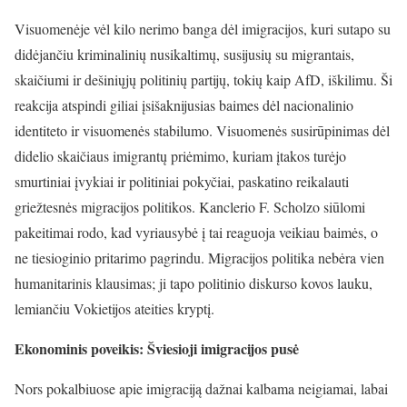
Visuomenėje vėl kilo nerimo banga dėl imigracijos, kuri sutapo su
didėjančiu kriminalinių nusikaltimų, susijusių su migrantais,
skaičiumi ir dešiniųjų politinių partijų, tokių kaip AfD, iškilimu. Ši
reakcija atspindi giliai įsišaknijusias baimes dėl nacionalinio
identiteto ir visuomenės stabilumo. Visuomenės susirūpinimas dėl
didelio skaičiaus imigrantų priėmimo, kuriam įtakos turėjo
smurtiniai įvykiai ir politiniai pokyčiai, paskatino reikalauti
griežtesnės migracijos politikos. Kanclerio F. Scholzo siūlomi
pakeitimai rodo, kad vyriausybė į tai reaguoja veikiau baimės, o
ne tiesioginio pritarimo pagrindu. Migracijos politika nebėra vien
humanitarinis klausimas; ji tapo politinio diskurso kovos lauku,
lemiančiu Vokietijos ateities kryptį.
Ekonominis poveikis: Šviesioji imigracijos pusė
Nors pokalbiuose apie imigraciją dažnai kalbama neigiamai, labai