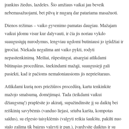
įrankius žiedus, lazdeles.
Š
io amžiaus vaikai jau beveik
nebemasažuojami, bet pilvą ir nugarą dar patariama masažuoti.
Dienos režimas – vaiko gyvenimo pamatas daugiau. Mažajam
vaikui įdomu visur kur dalyvauti, ir čía jis noriau vykdo
suaugusiųjų nurodymus, lengviau ugdomi butiniausi jo igūdžiai ir
įpročiai. Niekada negalima ant vaiko pykti, rodyti
nepasitenkinimą. Meiliai, rūpestingai, atsargiai atlikdami
būtinąsias procedūras, šnekindami mažąji, suaugusieji gali
pasiekti, kad ir pačioms nemaloniausioms jis neprieštaraus.
Atlikdami kurią nors priežiūros procedūrą, kartu tenkinkite
mažojo smalsumą, domėjimąsi. Tada (teikdami vaikui
džiaugsmą!) praplėsite jo akiratį, supažindinsite jį su daiktų bei
reiškinių savybėmis (vanduo liejasi, sriuba karšta, kompotas
saldus), su elgesio taisyklėmis (valgyti reikia šaukštu, pakilti nuo
stalo galima tik baigus valgyti ir pan.), įvardysite daiktus ir su