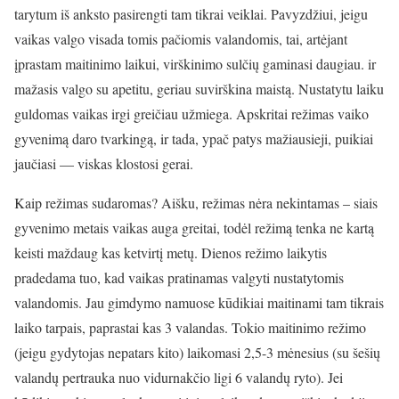
tarytum iš anksto pasirengti tam tikrai veiklai. Pavyzdžiui, jeigu
vaikas valgo visada tomis pačiomis valandomis, tai, artėjant
įprastam maitinimo laikui, virškinimo sulčių gaminasi daugiau. ir
mažasis valgo su apetitu, geriau suvirškina maistą. Nustatytu laiku
guldomas vaikas irgi greičiau užmiega. Apskritai režimas vaiko
gyvenimą daro tvarkingą, ir tada, ypač patys mažiausieji, puikiai
jaučiasi — viskas klostosi gerai.
Kaip režimas sudaromas? Aišku, režimas nėra nekintamas – siais
gyvenimo metais vaikas auga greitai, todėl režimą tenka ne kartą
keisti maždaug kas ketvirtį metų. Dienos režimo laikytis
pradedama tuo, kad vaikas pratinamas valgyti nustatytomis
valandomis. Jau gimdymo namuose kūdikiai maitinami tam tikrais
laiko tarpais, paprastai kas 3 valandas. Tokio maitinimo režimo
(jeigu gydytojas nepatars kito) laikomasi 2,5-3 mėnesius (su šešių
valandų pertrauka nuo vidurnakčio ligi 6 valandų ryto). Jei