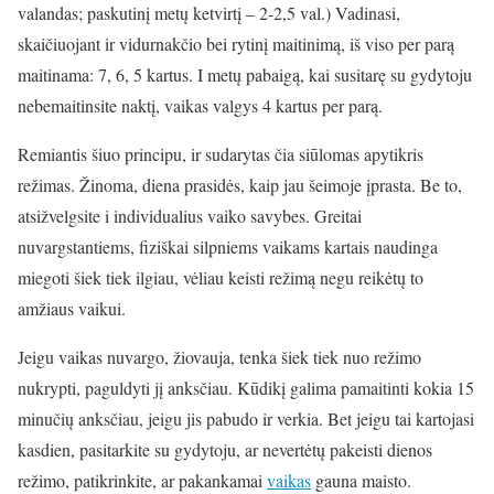
valandas; paskutinį metų ketvirtį – 2-2,5 val.) Vadinasi,
skaičiuojant ir vidurnakčio bei rytinį maitinimą, iš viso per parą
maitinama: 7, 6, 5 kartus. I metų pabaigą, kai susitarę su gydytoju
nebemaitinsite naktį, vaikas valgys 4 kartus per parą.
Remiantis šiuo principu, ir sudarytas čia siūlomas apytikris
režimas.
Ž
inoma, diena prasidės, kaip jau šeimoje įprasta. Be to,
atsižvelgsite i individualius vaiko savybes. Greitai
nuvargstantiems, fiziškai silpniems vaikams kartais naudinga
miegoti šiek tiek ilgiau, vėliau keisti režimą negu reikėtų to
amžiaus vaikui.
Jeigu vaikas nuvargo, žiovauja, tenka šiek tiek nuo režimo
nukrypti, paguldyti jį anksčiau. Kūdikį galima pamaitinti kokia 15
minučių anksčiau, jeigu jis pabudo ir verkia. Bet jeigu tai kartojasi
kasdien, pasitarkite su gydytoju, ar nevertėtų pakeisti dienos
režimo, patikrinkite, ar pakankamai
vaikas
gauna maisto.