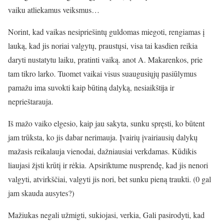
vaiku atliekamus veiksmus…
Norint, kad vaikas nesipriešintų guldomas miegoti, rengiamas į
lauką, kad jis noriai valgytų, praustųsi, visa tai kasdien reikia
daryti nustatytu laiku, pratinti vaiką. anot A. Makarenkos, prie
tam tikro larko. Tuomet vaikai visus suaugusiųjų pasiūlymus
pamažu ima suvokti kaip būtiną dalyką, nesiaikštija ir
neprieštarauja.
Iš mažo vaiko elgesio, kaip jau sakyta, sunku spręsti, ko būtent
jam trūksta, ko jis dabar nerimauja. Įvairių įvairiausių dalykų
mažasis reikalauja vienodai, dažniausiai verkdamas. Kūdikis
liaujasi žįsti krūtį ir rėkia. Apsiriktume nusprendę, kad jis nenori
valgyti, atvirkščiai, valgyti jis nori, bet sunku pieną traukti. (0 gal
jam skauda ausytes?)
Mažiukas negali užmigti, sukiojasi, verkia, Gali pasirodyti, kad