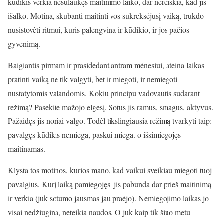
kūdikis verkia nesulaukęs maitinimo laiko, dar nereiškia, kad jis
išalko. Motina, skubanti maitinti vos sukreksėjusį vaiką, trukdo
nusistovėti ritmui, kuris palengvina ir kūdikio, ir jos pačios
gyvenimą.
Baigiantis pirmam ir prasidedant antram mėnesiui, ateina laikas
pratinti vaiką ne tik valgyti, bet ir miegoti, ir nemiegoti
nustatytomis valandomis. Kokiu principu vadovautis sudarant
režimą? Pasekite mažojo elgesį. Sotus jis ramus, smagus, aktyvus.
Pažaidęs jis noriai valgo. Todėl tikslingiausia režimą tvarkyti taip:
pavalgęs kūdikis nemiega, paskui miega. o išsimiegojęs
maitinamas.
Klysta tos motinos, kurios mano, kad vaikui sveikiau miegoti tuoj
pavalgius. Kurį laiką pamiegojęs, jis pabunda dar prieš maitinimą
ir verkia (juk sotumo jausmas jau praėjo). Nemiegojimo laikas jo
visai nedžiugina, neteikia naudos. O juk kaip tik šiuo metu