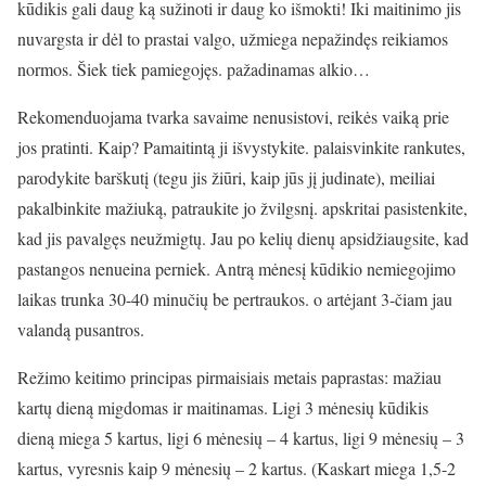
kūdikis gali daug ką sužinoti ir daug ko išmokti! Iki maitinimo jis
nuvargsta ir dėl to prastai valgo, užmiega nepažindęs reikiamos
normos. Šiek tiek pamiegojęs. pažadinamas alkio…
Rekomenduojama tvarka savaime nenusistovi, reikės vaiką prie
jos pratinti. Kaip? Pamaitintą ji išvystykite. palaisvinkite rankutes,
parodykite barškutį (tegu jis žiūri, kaip jūs jį judinate), meiliai
pakalbinkite mažiuką, patraukite jo žvilgsnį. apskritai pasistenkite,
kad jis pavalgęs neužmigtų. Jau po kelių dienų apsidžiaugsite, kad
pastangos nenueina perniek. Antrą mėnesį kūdikio nemiegojimo
laikas trunka 30-40 minučių be pertraukos. o artėjant 3-čiam jau
valandą pusantros.
Režimo keitimo principas pirmaisiais metais paprastas: mažiau
kartų dieną migdomas ir maitinamas. Ligi 3 mėnesių kūdikis
dieną miega 5 kartus, ligi 6 mėnesių – 4 kartus, ligi 9 mėnesių – 3
kartus, vyresnis kaip 9 mėnesių – 2 kartus. (Kaskart miega 1,5-2