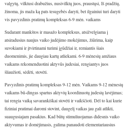
valgytų, vilktusi drabužius, nusivilktų juos, praustųsi, Iš pradžių,
žinoma, jis maža ką pats tesugebės daryti, bet ilgainiui turi daryti
vis
p
avyzdinis pratimų kompleksas 6-9 mėn. vaikams
Sudarant mankštos ir masažo kompleksus, atsižvelgiama į
atsiradusius naujus vaiko judėjimo mokėjimus, žiūrima, kaip
suvokiami ir įtvirtinami turimi įgūdžiai ir, remiantis šiais
duomenimis, jie daugiau kartų atliekami. 6-9 mėnesių amžiaus
vaikams rekomenduotini aktyvūs judesiai, rengiantys juos
šliaužioti, sėdėti, stovėti.
Pavyzdinis pratimų kompleksas 9-12 mėn. Vaikams 9-12 mėnesių
vaikams bū-dingas spartus aktyvių koordinuotų judesių lavėjimas;
tai rengia vaiką savarankiškai stovėti ir vaikščioti. Dėl to kai kurie
fiziniai pratimai daromi stovint, daugelį vaikas jau gali atlikti,
suaugusiajam pasakius. Kad būtų stimuliuojamas didesnis vaiko
aktyvumas ir domėjimasis, galima panaudoti elementariausius