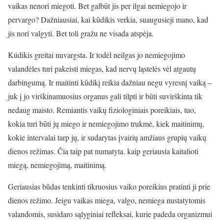
vaikas nenori miegoti. Bet galbūt jis per ilgai nemiegojo ir
pervargo? Dažniausiai, kai kūdikis verkia, suaugusieji mano, kad
jis nori valgyti. Bet toli gražu ne visada atspėja.
Kúdikis greitai nuvargsta. Ir todėl neilgas jo nemiegojimo
valandėles turi pakeisti miegas, kad nervų ląstelės vėl atgautų
darbingumą. Ir maitinti kūdikį reikia dažniau negu vyresnį vaiką –
juk į jo virškinamuosius organus gali tilpti ir būti suvirškinta tik
nedaug maisto. Remiantis vaikų fiziologiniais poreikiais, tuo,
kokia turi būti jų miego ir nemiegojimo trukmė, kiek maitinimų,
kokie intervalai tarp jų, ir sudarytas įvairių amžiaus grupių vaikų
dienos režimas. Čia taip pat numatyta. kaip geriausia kaitalioti
miegą, nemiegojimą, maitinimą.
Geriausias būdas tenkinti tikruosius vaiko poreikius pratinti ji prie
dienos režimo. Jeigu vaikas miega, valgo, nemiega nustatytomis
valandomis, susidaro sąlyginiai refleksai, kurie padeda organizmui