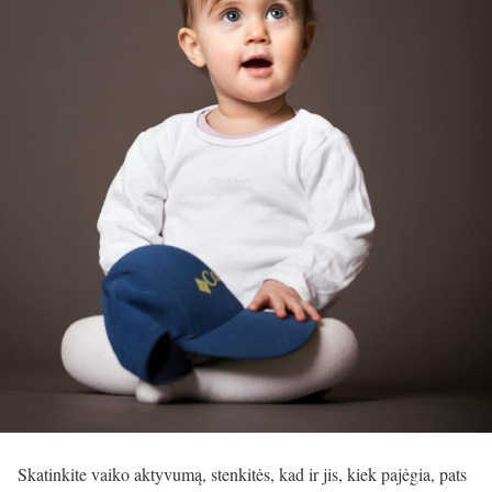
Skatinkite vaiko aktyvumą, stenkitės, kad ir jis, kiek pajėgia, pats