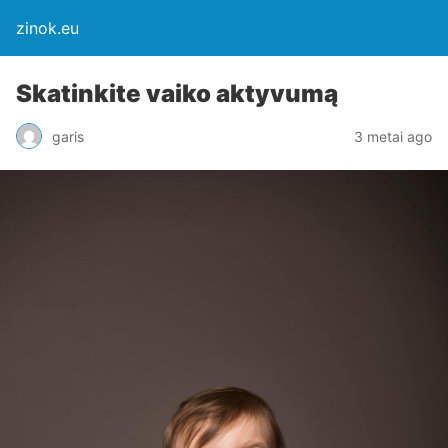
zinok.eu
Skatinkite vaiko aktyvumą
garis
3 metai ago