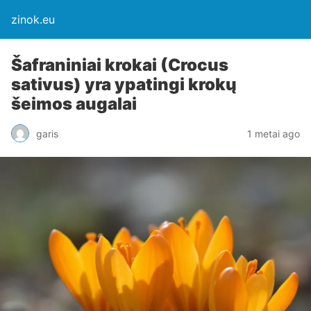
zinok.eu
Šafraniniai krokai (Crocus
sativus) yra ypatingi krokų
šeimos augalai
garis
1 metai ago