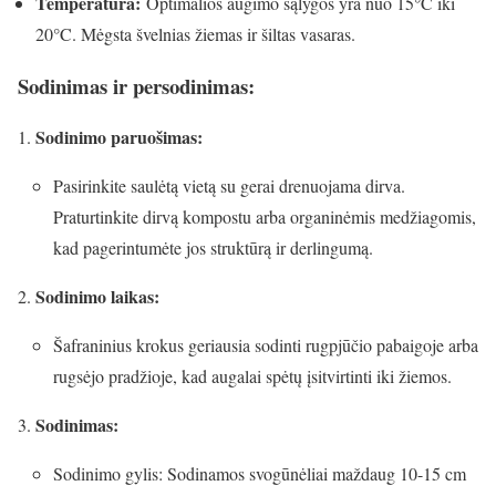
Temperatūra:
Optimalios augimo sąlygos yra nuo 15°C iki
20°C. Mėgsta švelnias žiemas ir šiltas vasaras.
Sodinimas ir persodinimas:
Sodinimo paruošimas:
Pasirinkite saulėtą vietą su gerai drenuojama dirva.
Praturtinkite dirvą kompostu arba organinėmis medžiagomis,
kad pagerintumėte jos struktūrą ir derlingumą.
Sodinimo laikas:
Šafraninius krokus geriausia sodinti rugpjūčio pabaigoje arba
rugsėjo pradžioje, kad augalai spėtų įsitvirtinti iki žiemos.
Sodinimas:
Sodinimo gylis: Sodinamos svogūnėliai maždaug 10-15 cm