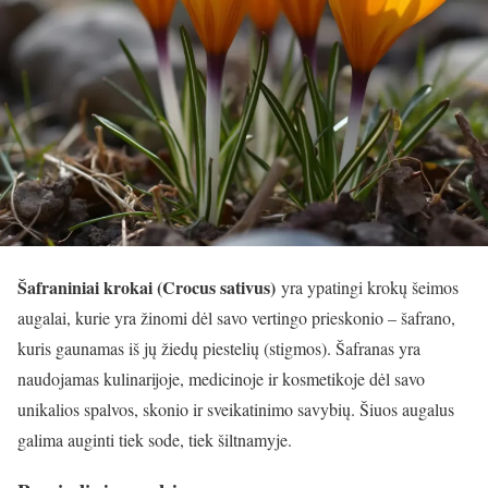
Šafraniniai krokai (Crocus sativus)
yra ypatingi krokų šeimos
augalai, kurie yra žinomi dėl savo vertingo prieskonio – šafrano,
kuris gaunamas iš jų žiedų piestelių (stigmos). Šafranas yra
naudojamas kulinarijoje, medicinoje ir kosmetikoje dėl savo
unikalios spalvos, skonio ir sveikatinimo savybių. Šiuos augalus
galima auginti tiek sode, tiek šiltnamyje.