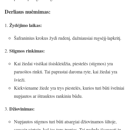
Derliaus nuėmimas:
Žydėjimo laikas:
Šafraninius krokus žydi rudenį, dažniausiai rugsėjį-lapkritį.
Stigmos rinkimas:
Kai žiedai visiškai išsiskleidžia, piestelės (stigmos) yra
paruoštos rinkti. Tai paprastai daroma ryte, kai žiedai yra
švieži.
Kiekviename žiede yra trys piestelės, kurios turi būti švelniai
nupjautos ar ištrauktos rankiniu būdu.
Džiovinimas:
Nupjautos stigmos turi būti atsargiai džiovinamos šiltoje,
sausoje vietoje, kol jos taps trapios. Tai padeda išsaugoti jų