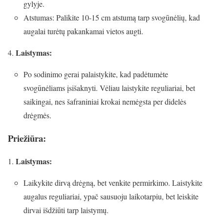
gylyje.
Atstumas: Palikite 10-15 cm atstumą tarp svogūnėlių, kad
augalai turėtų pakankamai vietos augti.
Laistymas:
Po sodinimo gerai palaistykite, kad padėtumėte
svogūnėliams įsišaknyti. Vėliau laistykite reguliariai, bet
saikingai, nes šafraniniai krokai nemėgsta per didelės
drėgmės.
Priežiūra:
Laistymas:
Laikykite dirvą drėgną, bet venkite permirkimo. Laistykite
augalus reguliariai, ypač sausuoju laikotarpiu, bet leiskite
dirvai išdžiūti tarp laistymų.