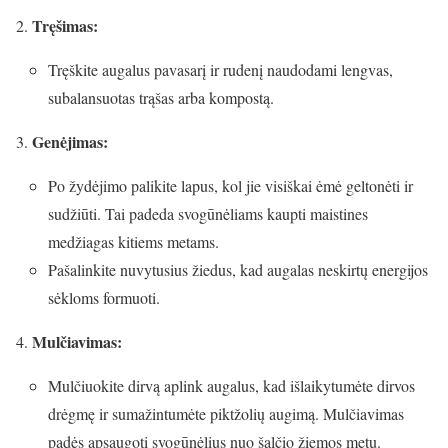
Tręšimas:
Tręškite augalus pavasarį ir rudenį naudodami lengvas,
subalansuotas trąšas arba kompostą.
Genėjimas:
Po žydėjimo palikite lapus, kol jie visiškai ėmė geltonėti ir
sudžiūti. Tai padeda svogūnėliams kaupti maistines
medžiagas kitiems metams.
Pašalinkite nuvytusius žiedus, kad augalas neskirtų energijos
sėkloms formuoti.
Mulčiavimas:
Mulčiuokite dirvą aplink augalus, kad išlaikytumėte dirvos
drėgmę ir sumažintumėte piktžolių augimą. Mulčiavimas
padės apsaugoti svogūnėlius nuo šalčio žiemos metu.