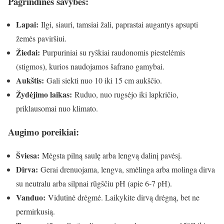
Pagrindinės savybės:
Lapai:
Ilgi, siauri, tamsiai žali, paprastai augantys apsupti
žemės paviršiui.
Žiedai:
Purpuriniai su ryškiai raudonomis piestelėmis
(stigmos), kurios naudojamos šafrano gamybai.
Aukštis:
Gali siekti nuo 10 iki 15 cm aukščio.
Žydėjimo laikas:
Ruduo, nuo rugsėjo iki lapkričio,
priklausomai nuo klimato.
Augimo poreikiai:
Šviesa:
Mėgsta pilną saulę arba lengvą dalinį pavėsį.
Dirva:
Gerai drenuojama, lengva, smėlinga arba molinga dirva
su neutralu arba silpnai rūgščiu pH (apie 6-7 pH).
Vanduo:
Vidutinė drėgmė. Laikykite dirvą drėgną, bet ne
permirkusią.