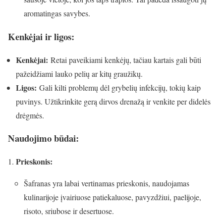
aromatingas savybes.
Kenkėjai ir ligos:
Kenkėjai:
Retai paveikiami kenkėjų, tačiau kartais gali būti
pažeidžiami lauko pelių ar kitų graužikų.
Ligos:
Gali kilti problemų dėl grybelių infekcijų, tokių kaip
puvinys. Užtikrinkite gerą dirvos drenažą ir venkite per didelės
drėgmės.
Naudojimo būdai:
Prieskonis:
Šafranas yra labai vertinamas prieskonis, naudojamas
kulinarijoje įvairiuose patiekaluose, pavyzdžiui, paelijoje,
risoto, sriubose ir desertuose.