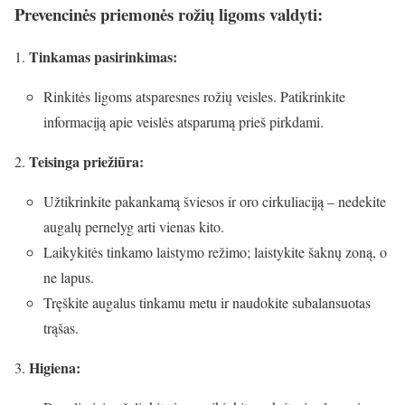
Prevencinės priemonės rožių ligoms valdyti:
Tinkamas pasirinkimas:
Rinkitės ligoms atsparesnes rožių veisles. Patikrinkite
informaciją apie veislės atsparumą prieš pirkdami.
Teisinga priežiūra:
Užtikrinkite pakankamą šviesos ir oro cirkuliaciją – nedekite
augalų pernelyg arti vienas kito.
Laikykitės tinkamo laistymo režimo; laistykite šaknų zoną, o
ne lapus.
Tręškite augalus tinkamu metu ir naudokite subalansuotas
trąšas.
Higiena: