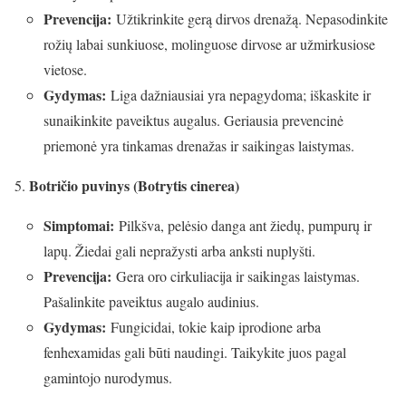
Prevencija:
Užtikrinkite gerą dirvos drenažą. Nepasodinkite
rožių labai sunkiuose, molinguose dirvose ar užmirkusiose
vietose.
Gydymas:
Liga dažniausiai yra nepagydoma; iškaskite ir
sunaikinkite paveiktus augalus. Geriausia prevencinė
priemonė yra tinkamas drenažas ir saikingas laistymas.
Botričio puvinys (Botrytis cinerea)
Simptomai:
Pilkšva, pelėsio danga ant žiedų, pumpurų ir
lapų. Žiedai gali nepražysti arba anksti nuplyšti.
Prevencija:
Gera oro cirkuliacija ir saikingas laistymas.
Pašalinkite paveiktus augalo audinius.
Gydymas:
Fungicidai, tokie kaip iprodione arba
fenhexamidas gali būti naudingi. Taikykite juos pagal
gamintojo nurodymus.