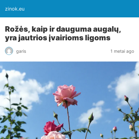
zinok.eu
Rožės, kaip ir dauguma augalų,
yra jautrios įvairioms ligoms
garis
1 metai ago