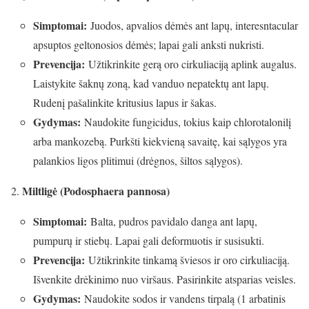
Simptomai:
Juodos, apvalios dėmės ant lapų, interesntacular
apsuptos geltonosios dėmės; lapai gali anksti nukristi.
Prevencija:
Užtikrinkite gerą oro cirkuliaciją aplink augalus.
Laistykite šaknų zoną, kad vanduo nepatektų ant lapų.
Rudenį pašalinkite kritusius lapus ir šakas.
Gydymas:
Naudokite fungicidus, tokius kaip chlorotalonilį
arba mankozebą. Purkšti kiekvieną savaitę, kai sąlygos yra
palankios ligos plitimui (drėgnos, šiltos sąlygos).
Miltligė (Podosphaera pannosa)
Simptomai:
Balta, pudros pavidalo danga ant lapų,
pumpurų ir stiebų. Lapai gali deformuotis ir susisukti.
Prevencija:
Užtikrinkite tinkamą šviesos ir oro cirkuliaciją.
Išvenkite drėkinimo nuo viršaus. Pasirinkite atsparias veisles.
Gydymas:
Naudokite sodos ir vandens tirpalą (1 arbatinis