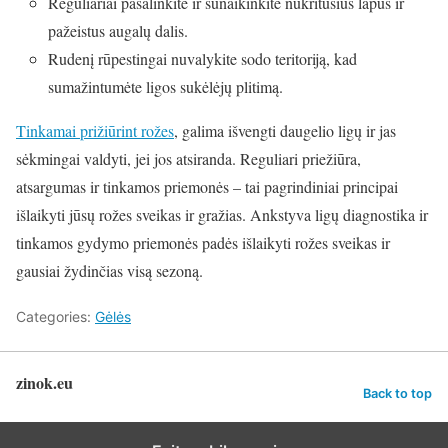
Reguliariai pašalinkite ir sunaikinkite nukritusius lapus ir
pažeistus augalų dalis.
Rudenį rūpestingai nuvalykite sodo teritoriją, kad
sumažintumėte ligos sukėlėjų plitimą.
Tinkamai prižiūrint rožes
, galima išvengti daugelio ligų ir jas
sėkmingai valdyti, jei jos atsiranda. Reguliari priežiūra,
atsargumas ir tinkamos priemonės – tai pagrindiniai principai
išlaikyti jūsų rožes sveikas ir gražias. Ankstyva ligų diagnostika ir
tinkamos gydymo priemonės padės išlaikyti rožes sveikas ir
gausiai žydinčias visą sezoną.
Categories:
Gėlės
zinok.eu
Back to top