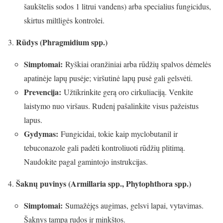
šaukštelis sodos 1 litrui vandens) arba specialius fungicidus,
skirtus miltligės kontrolei.
Rūdys (Phragmidium spp.)
Simptomai:
Ryškiai oranžiniai arba rūdžių spalvos dėmelės
apatinėje lapų pusėje; viršutinė lapų pusė gali gelsvėti.
Prevencija:
Užtikrinkite gerą oro cirkuliaciją. Venkite
laistymo nuo viršaus. Rudenį pašalinkite visus pažeistus
lapus.
Gydymas:
Fungicidai, tokie kaip myclobutanil ir
tebuconazole gali padėti kontroliuoti rūdžių plitimą.
Naudokite pagal gamintojo instrukcijas.
Šaknų puvinys (Armillaria spp., Phytophthora spp.)
Simptomai:
Sumažėjęs augimas, gelsvi lapai, vytavimas.
Šaknys tampa rudos ir minkštos.