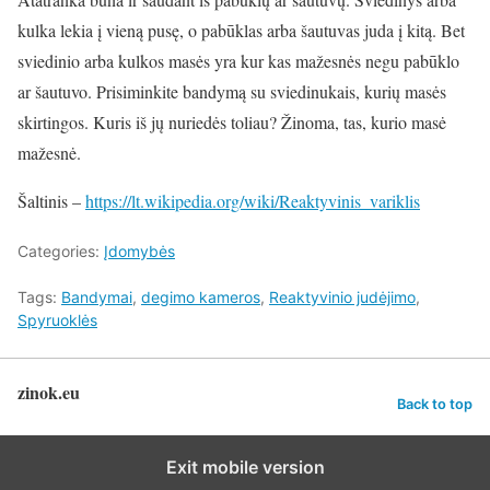
kulka lekia į vieną pusę, o pabūklas arba šautuvas juda į kitą. Bet
sviedinio arba kulkos masės yra kur kas mažesnės negu pabūklo
ar šautuvo. Prisiminkite bandymą su sviedinukais, kurių masės
skirtingos. Kuris iš jų nuriedės toliau? Žinoma, tas, kurio masė
mažesnė.
Šaltinis –
https://lt.wikipedia.org/wiki/Reaktyvinis_variklis
Categories:
Įdomybės
Tags:
Bandymai
,
degimo kameros
,
Reaktyvinio judėjimo
,
Spyruoklės
zinok.eu
Back to top
Exit mobile version