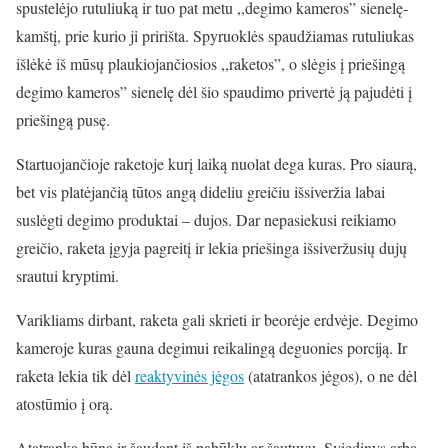
spustelėjo rutuliuką ir tuo pat metu ,,degimo kameros” sienelę-
kamštį, prie kurio ji pririšta. Spyruoklės spaudžiamas rutuliukas
išlėkė iš mūsų plaukiojančiosios ,,raketos”, o slėgis į priešingą
degimo kameros” sienelę dėl šio spaudimo privertė ją pajudėti į
priešingą pusę.
Startuojančioje raketoje kurį laiką nuolat dega kuras. Pro siaurą,
bet vis platėjančią tūtos angą dideliu greičiu išsiveržia labai
suslėgti degimo produktai – dujos. Dar nepasiekusi reikiamo
greičio, raketa įgyja pagreitį ir lekia priešinga išsiveržusių dujų
srautui kryptimi.
Varikliams dirbant, raketa gali skrieti ir beorėje erdvėje. Degimo
kameroje kuras gauna degimui reikalingą deguonies porciją. Ir
raketa lekia tik dėl
reaktyvinės jėgos
(atatrankos jėgos), o ne dėl
atostūmio į orą.
Atatranka būna ir šaudant iš pabūklų ar šautuvų. Sviedinys arba