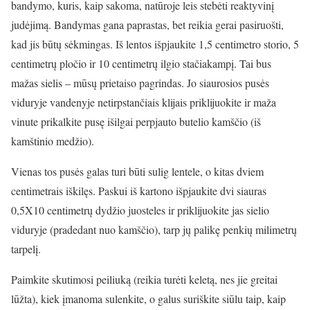
bandymo, kuris, kaip sakoma, natūroje leis stebėti reaktyvinį
judėjimą. Bandymas gana paprastas, bet reikia gerai pasiruošti,
kad jis būtų sėkmingas. Iš lentos išpjaukite 1,5 centimetro storio, 5
centimetrų pločio ir 10 centimetrų ilgio stačiakampį. Tai bus
mažas sielis – mūsų prietaiso pagrindas. Jo siaurosios pusės
viduryje vandenyje netirpstančiais klijais priklijuokite ir maža
vinute prikalkite pusę išilgai perpjauto butelio kamščio (iš
kamštinio medžio).
Vienas tos pusės galas turi būti sulig lentele, o kitas dviem
centimetrais iškilęs. Paskui iš kartono išpjaukite dvi siauras
0,5X10 centimetrų dydžio juosteles ir priklijuokite jas sielio
viduryje (pradedant nuo kamščio), tarp jų palikę penkių milimetrų
tarpelį.
Paimkite skutimosi peiliuką (reikia turėti keletą, nes jie greitai
lūžta), kiek įmanoma sulenkite, o galus suriškite siūlu taip, kaip