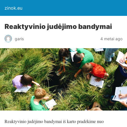
zinok.eu
Reaktyvinio judėjimo bandymai
garis
4 metai ago
Reaktyvinio judėjimo bandymai iš karto pradėkime nuo