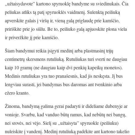
,,užtaisydavote” kartono spyruoklę bandyme su sviedinukais. Čia
peliukas atliks tą patį spyruoklės vaidmenį. Sulenktą peiliuką
apverskite galais į viršų ir, vieną galą priglaudę prie kamščio,
pririškite prie jo siūlu. Be to, peiliuko galą apjuoskite plona viela
ir priveržkite jį prie kamščio.
Šiam bandymui reikia įsigyti medinį arba plastmasinį trijų
centimetrų skersmens rutuliuką. Rutuliukas turi sverti ne daugiau
kaip 10 gramų (ne daugiau kaip dvi penkių kapeikų monetos).
Medinis rutuliukas yra tuo pranašesnis, kad jis neskęsta. Jį bus
lengviau surasti, jei bandymas bus daromas ant tvenkinio arba
ežero kranto.
Žinoma, bandymą galima gerai padaryti ir dideliame dubenyje ar
vonioje. Svarbu, kad vanduo būtų ramus, kad nebūtų nei bangų,
nei srovės, nei vėjo. Sielį su ,,užtaisyta” spyruokle (peiliuku)
nuleiskite į vandenį. Medinį rutuliuką padékite ant kartono takelio