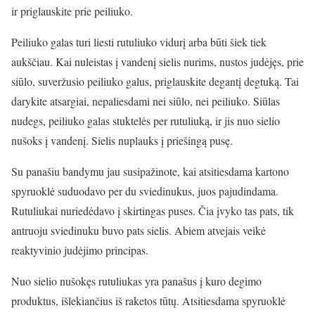
ir priglauskite prie peiliuko.
Peiliuko galas turi liesti rutuliuko vidurį arba būti šiek tiek
aukščiau. Kai nuleistas į vandenį sielis nurims, nustos judėjęs, prie
siūlo, suveržusio peiliuko galus, priglauskite degantį degtuką. Tai
darykite atsargiai, nepaliesdami nei siūlo, nei peiliuko. Siūlas
nudegs, peiliuko galas stuktelės per rutuliuką, ir jis nuo sielio
nušoks į vandenį. Sielis nuplauks į priešingą pusę.
Su panašiu bandymu jau susipažinote, kai atsitiesdama kartono
spyruoklė suduodavo per du sviedinukus, juos pajudindama.
Rutuliukai nuriedėdavo į skirtingas puses. Čia įvyko tas pats, tik
antruoju sviedinuku buvo pats sielis. Abiem atvejais veikė
reaktyvinio judėjimo principas.
Nuo sielio nušokęs rutuliukas yra panašus į kuro degimo
produktus, išlekiančius iš raketos tūtų. Atsitiesdama spyruoklė