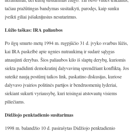
tačiau pražūtingas bandymas susitaikyti, parodęs, kaip sunku
įveikti giliai įsišaknijusius nesutarimus.
Lūžio taškas: IRA paliaubos
Po ilgų smurto metų 1994 m. rugpjūčio 31 d. įvyko svarbus lūžis,
kai IRA paskelbė apie ugnies nutraukimą ir sudarė sąlygas
atnaujinti derybas. Šios paliaubos kilo iš slaptų derybų, kuriomis
siekta padidinti demokratinį dalyvavimą sprendžiant konfliktą. Jos
suteikė naują postūmį taikos link, paskatino diskusijas, kuriose
dalyvavo įvairios politinės partijos ir bendruomenių lyderiai,
siekiant sukurti vyriausybę, kuri teisingai atstovautų visiems
piliečiams.
Didžiojo penktadienio susitarimas
1998 m. balandžio 10 d. pasirašytas Didžiojo penktadienio