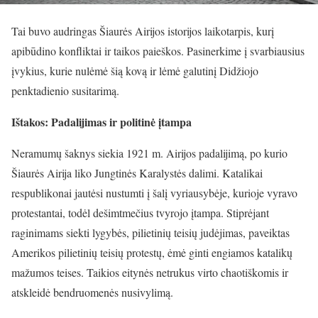
Tai buvo audringas Šiaurės Airijos istorijos laikotarpis, kurį
apibūdino konfliktai ir taikos paieškos. Pasinerkime į svarbiausius
įvykius, kurie nulėmė šią kovą ir lėmė galutinį Didžiojo
penktadienio susitarimą.
Ištakos: Padalijimas ir politinė įtampa
Neramumų šaknys siekia 1921 m. Airijos padalijimą, po kurio
Šiaurės Airija liko Jungtinės Karalystės dalimi. Katalikai
respublikonai jautėsi nustumti į šalį vyriausybėje, kurioje vyravo
protestantai, todėl dešimtmečius tvyrojo įtampa. Stiprėjant
raginimams siekti lygybės, pilietinių teisių judėjimas, paveiktas
Amerikos pilietinių teisių protestų, ėmė ginti engiamos katalikų
mažumos teises. Taikios eitynės netrukus virto chaotiškomis ir
atskleidė bendruomenės nusivylimą.