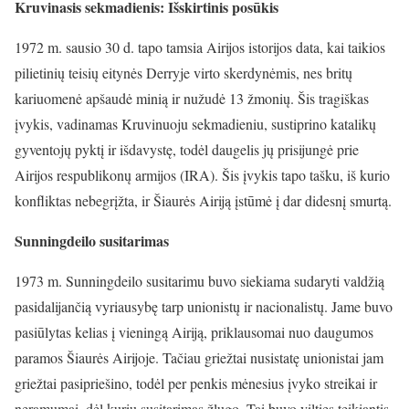
Kruvinasis sekmadienis: Išskirtinis posūkis
1972 m. sausio 30 d. tapo tamsia Airijos istorijos data, kai taikios
pilietinių teisių eitynės Derryje virto skerdynėmis, nes britų
kariuomenė apšaudė minią ir nužudė 13 žmonių. Šis tragiškas
įvykis, vadinamas Kruvinuoju sekmadieniu, sustiprino katalikų
gyventojų pyktį ir išdavystę, todėl daugelis jų prisijungė prie
Airijos respublikonų armijos (IRA). Šis įvykis tapo tašku, iš kurio
konfliktas nebegrįžta, ir Šiaurės Airiją įstūmė į dar didesnį smurtą.
Sunningdeilo susitarimas
1973 m. Sunningdeilo susitarimu buvo siekiama sudaryti valdžią
pasidalijančią vyriausybę tarp unionistų ir nacionalistų. Jame buvo
pasiūlytas kelias į vieningą Airiją, priklausomai nuo daugumos
paramos Šiaurės Airijoje. Tačiau griežtai nusistatę unionistai jam
griežtai pasipriešino, todėl per penkis mėnesius įvyko streikai ir
neramumai, dėl kurių susitarimas žlugo. Tai buvo vilties teikiantis,