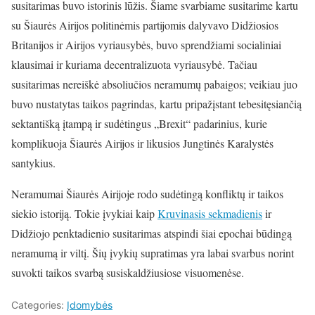
susitarimas buvo istorinis lūžis. Šiame svarbiame susitarime kartu
su Šiaurės Airijos politinėmis partijomis dalyvavo Didžiosios
Britanijos ir Airijos vyriausybės, buvo sprendžiami socialiniai
klausimai ir kuriama decentralizuota vyriausybė. Tačiau
susitarimas nereiškė absoliučios neramumų pabaigos; veikiau juo
buvo nustatytas taikos pagrindas, kartu pripažįstant tebesitęsiančią
sektantišką įtampą ir sudėtingus „Brexit“ padarinius, kurie
komplikuoja Šiaurės Airijos ir likusios Jungtinės Karalystės
santykius.
Neramumai Šiaurės Airijoje rodo sudėtingą konfliktų ir taikos
siekio istoriją. Tokie įvykiai kaip
Kruvinasis sekmadienis
ir
Didžiojo penktadienio susitarimas atspindi šiai epochai būdingą
neramumą ir viltį. Šių įvykių supratimas yra labai svarbus norint
suvokti taikos svarbą susiskaldžiusiose visuomenėse.
Categories:
Įdomybės