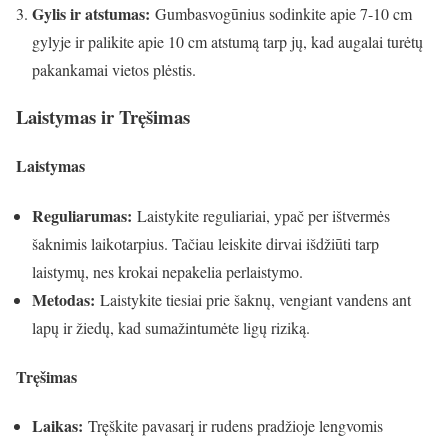
Gylis ir atstumas:
Gumbasvogūnius sodinkite apie 7-10 cm
gylyje ir palikite apie 10 cm atstumą tarp jų, kad augalai turėtų
pakankamai vietos plėstis.
Laistymas ir Tręšimas
Laistymas
Reguliarumas:
Laistykite reguliariai, ypač per ištvermės
šaknimis laikotarpius. Tačiau leiskite dirvai išdžiūti tarp
laistymų, nes krokai nepakelia perlaistymo.
Metodas:
Laistykite tiesiai prie šaknų, vengiant vandens ant
lapų ir žiedų, kad sumažintumėte ligų riziką.
Tręšimas
Laikas:
Tręškite pavasarį ir rudens pradžioje lengvomis