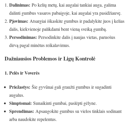
Dalinimas:
Po kelių metų, kai augalai tankiai auga, galima
dalinti gumbus vasaros pabaigoje, kai augalai yra pasidžiauvę.
Pjovimas:
Atsargiai iškaskite gumbus ir padalykite juos į kelias
dalis, kiekvienoje palikdami bent vieną sveiką gumbą.
Persodinimas:
Persodinkite dalis į naujas vietas, paruošus
dirvą pagal minėtus reikalavimus.
Dažniausios Problemos ir Ligų Kontrolė
1. Pelės ir Voverės
Priežastys:
Šie gyvūnai gali graužti gumbus ir sugadinti
augalus.
Simptomai:
Sunaikinti gumbai, paslėpti gėlyne.
Sprendimas:
Apsaugokite gumbus su vielos tinklais sodinant
arba naudokite repelentus.