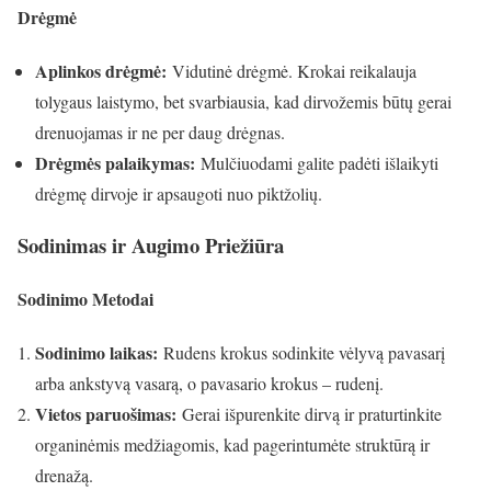
Drėgmė
Aplinkos drėgmė:
Vidutinė drėgmė. Krokai reikalauja
tolygaus laistymo, bet svarbiausia, kad dirvožemis būtų gerai
drenuojamas ir ne per daug drėgnas.
Drėgmės palaikymas:
Mulčiuodami galite padėti išlaikyti
drėgmę dirvoje ir apsaugoti nuo piktžolių.
Sodinimas ir Augimo Priežiūra
Sodinimo Metodai
Sodinimo laikas:
Rudens krokus sodinkite vėlyvą pavasarį
arba ankstyvą vasarą, o pavasario krokus – rudenį.
Vietos paruošimas:
Gerai išpurenkite dirvą ir praturtinkite
organinėmis medžiagomis, kad pagerintumėte struktūrą ir
drenažą.