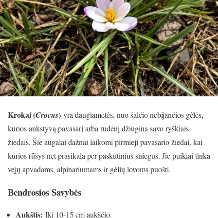
Krokai (
)
Crocus
yra daugiametės, nuo šalčio nebijančios gėlės,
kurios ankstyvą pavasarį arba rudenį džiugina savo ryškiais
žiedais. Šie augalai dažnai laikomi pirmieji pavasario žiedai, kai
kurios rūšys net prasikala per paskutinius sniegus. Jie puikiai tinka
vejų apvadams, alpinariumams ir gėlių lovoms puošti.
Bendrosios Savybės
Aukštis:
Iki 10-15 cm aukščio.