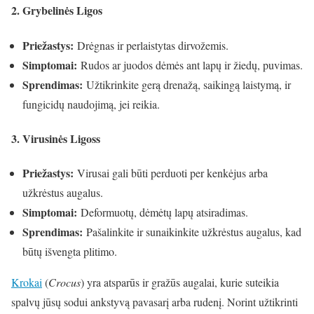
2. Grybelinės Ligos
Priežastys:
Drėgnas ir perlaistytas dirvožemis.
Simptomai:
Rudos ar juodos dėmės ant lapų ir žiedų, puvimas.
Sprendimas:
Užtikrinkite gerą drenažą, saikingą laistymą, ir
fungicidų naudojimą, jei reikia.
3. Virusinės Ligoss
Priežastys:
Virusai gali būti perduoti per kenkėjus arba
užkrėstus augalus.
Simptomai:
Deformuotų, dėmėtų lapų atsiradimas.
Sprendimas:
Pašalinkite ir sunaikinkite užkrėstus augalus, kad
būtų išvengta plitimo.
Krokai
(
Crocus
) yra atsparūs ir gražūs augalai, kurie suteikia
spalvų jūsų sodui ankstyvą pavasarį arba rudenį. Norint užtikrinti