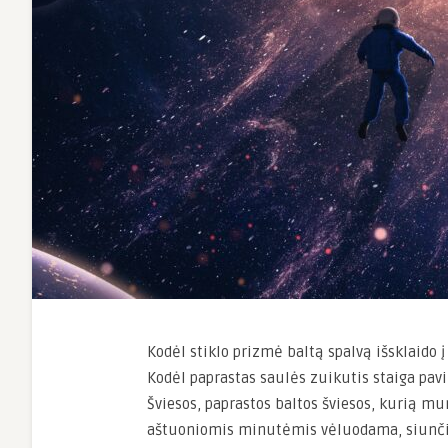
Kodėl stiklo prizmė baltą spalvą išsklaido 
Kodėl paprastas saulės zuikutis staiga pavi
Šviesos, paprastos baltos šviesos, kurią mu
aštuoniomis minutėmis vėluodama, siunčia