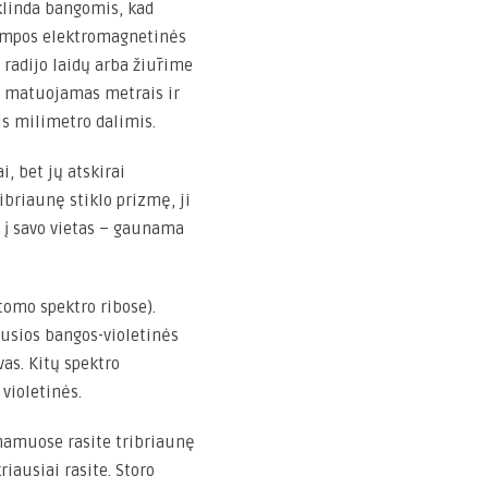
sklinda bangomis, kad
rumpos elektromagnetinės
 radijo laidų arba žiūrime
is matuojamas metrais ir
s milimetro dalimis.
i, bet jų atskirai
ibriaunę stiklo prizmę, ji
s į savo vietas – gaunama
tomo spektro ribose).
usios bangos-violetinės
vas. Kitų spektro
violetinės.
namuose rasite tribriaunę
riausiai rasite. Storo