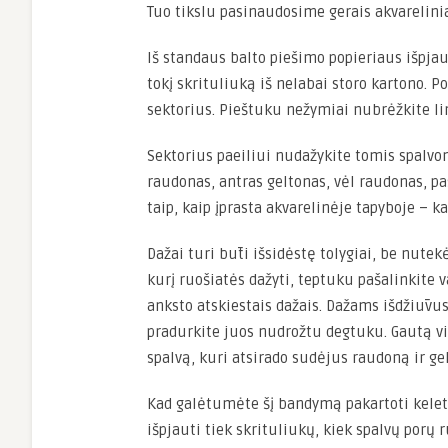
Tuo tikslu pasinaudosime gerais akvarelinia
Iš standaus balto piešimo popieriaus išpjau
tokį skrituliuką iš nelabai storo kartono. P
sektorius. Pieštuku nežymiai nubrėžkite li
Sektorius paeiliui nudažykite tomis spalvo
raudonas, antras geltonas, vėl raudonas, pask
taip, kaip įprasta akvarelinėje tapyboje – ka
Dažai turi būti išsidėstę tolygiai, be nute
kurį ruošiatės dažyti, teptuku pašalinkite v
anksto atskiestais dažais. Dažams išdžiūvus, 
pradurkite juos nudrožtu degtuku. Gautą vil
spalvą, kuri atsirado sudėjus raudoną ir ge
Kad galėtumėte šį bandymą pakartoti keletą 
išpjauti tiek skrituliukų, kiek spalvų porų 