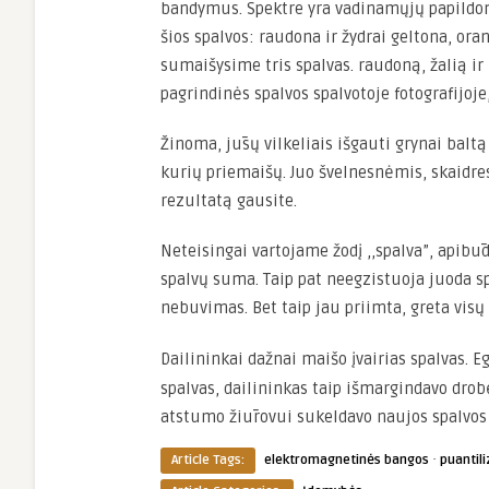
bandymus. Spektre yra vadinamųjų papildom
šios spalvos: raudona ir žydrai geltona, oranž
sumaišysime tris spalvas. raudoną, žalią ir
pagrindinės spalvos spalvotoje fotografijoje,
Žinoma, jūsų vilkeliais išgauti grynai baltą
kurių priemaišų. Juo švelnesnėmis, skaidre
rezultatą gausite.
Neteisingai vartojame žodį ,,spalva”, apibūd
spalvų suma. Taip pat neegzistuoja juoda spal
nebuvimas. Bet taip jau priimta, greta visų
Dailininkai dažnai maišo įvairias spalvas. E
spalvas, dailininkas taip išmargindavo drobę
atstumo žiūrovui sukeldavo naujos spalvos 
·
Article Tags:
elektromagnetinės bangos
puantil