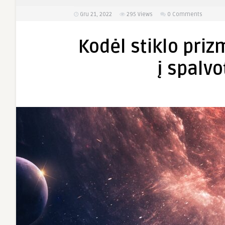
Gru 21, 2022
295
Views
0 Comments
Kodėl stiklo priz
į spalvo