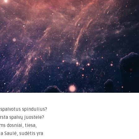
į spalvotus spindulius?
rsta spalvų juostele?
ms dosniai, tiesa,
 Saulė, sudėtis yra