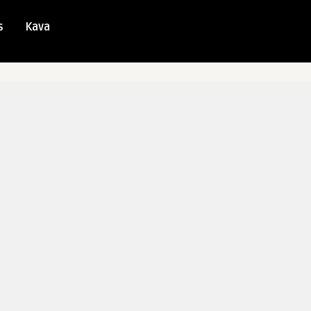
s
Kava