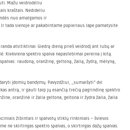
uti. Mažu veidrodėliu
ais kraštais. Nedideliu
pindės nuo amalgamos ir
. Ir tada sienoje ar pakabintame popieriaus lape pamatysite
randa atsitiktinai. Giedrą dieną prieš veidrodį ant lubų ar
lė. Kiekviena spektro spalva nepastebimai pereina į kitą.
spalvas: raudoną, oranžinę, geltoną, žalią, žydrą, mėlyną,
aryti įdomių bandymų. Pavyzdžiui, ,,sumaišyti” dvi
kas antrą, ir gauti tarp jų esančią trečią pagrindinę spektro
žine, oranžinė ir žalia geltona, geltona ir žydra žalia, žalia
iniais žibintais ir spalvotų stiklų rinkiniais – šviesos
ime ne skirtingas spektro spalvas, o skirtingas dažų spalvas.