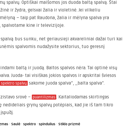
ų spalvų. Optiškai maišomos jos duoda baltą spalvą. Štai
inė ir žydra, gelsvai žalia ir violetinė. Jei vilkeliu
 mėlyną – taip pat Raudona, žalia ir mėlyna spalva yra
 spalvotame kine ir televizijoje.
 spalvą bus sunku, net geriausieji akvareliniai dažai turi kai
snėmis spalvomis nudažysite sektorius, tuo geresnį
indami baltą ir juodą. Baltos spalvos nėra. Tai optinė visų
va. Juoda- tai visiškas jokios spalvos ir apskritai šviesos
sakome juoda spalva”, ,,balta spalva”.
spektro spalvų
gzistavo srovė –
. Kaitaliodamas skirtingas
puantilizmas
 nedideliais grynų spalvų potėpiais, kad jie iš tam tikro
įspūdį.
·
·
·
·
izmas
Saulė
spektro
spindulius
Stiklo prizmė