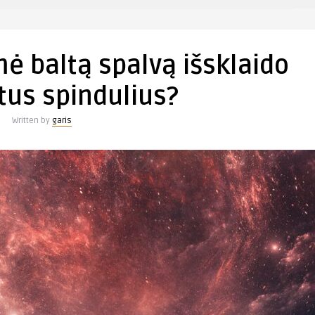
mė baltą spalvą išsklaido
tus spindulius?
Written by
garis