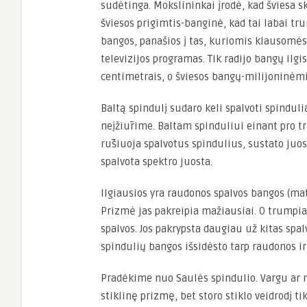
sudėtinga. Mokslininkai įrodė, kad šviesa 
šviesos prigimtis-banginė, kad tai labai t
bangos, panašios į tas, kuriomis klausomės
televizijos programas. Tik radijo bangų ilg
centimetrais, o šviesos bangų-milijoninėmi
Baltą spindulį sudaro keli spalvoti spindulia
neįžiūrime. Baltam spinduliui einant pro tr
rūšiuoja spalvotus spindulius, sustato juo
spalvota spektro juosta.
Ilgiausios yra raudonos spalvos bangos (ma
Prizmė jas pakreipia mažiausiai. O trumpia
spalvos. Jos pakrypsta daugiau už kitas spal
spindulių bangos išsidėsto tarp raudonos ir 
Pradėkime nuo Saulės spindulio. Vargu ar 
stiklinę prizmę, bet storo stiklo veidrodį tik