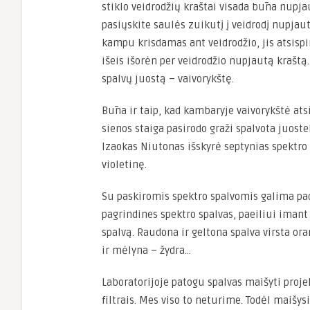
stiklo veidrodžių kraštai visada būna nupja
pasiųskite saulės zuikutį į veidrodį nupjaut
kampu krisdamas ant veidrodžio, jis atsis
išeis išorėn per veidrodžio nupjautą kraštą
spalvų juostą – vaivorykštę.
Būna ir taip, kad kambaryje vaivorykštė atsi
sienos staiga pasirodo graži spalvota juoste
Izaokas Niutonas išskyrė septynias spektro 
violetinę.
Su paskiromis spektro spalvomis galima pad
pagrindines spektro spalvas, paeiliui imant 
spalvą. Raudona ir geltona spalva virsta oran
ir mėlyna – žydra…
Laboratorijoje patogu spalvas maišyti projekc
filtrais. Mes viso to neturime. Todėl maišys