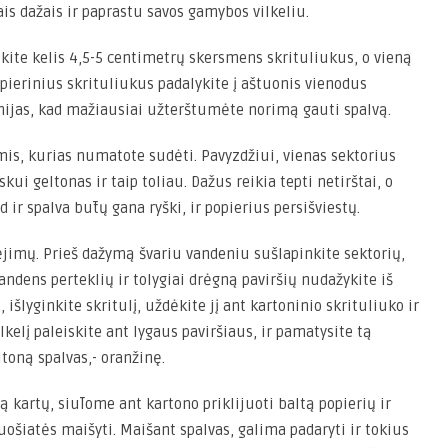
is dažais ir paprastu savos gamybos vilkeliu.
kite kelis 4,5-5 centimetrų skersmens skrituliukus, o vieną
opierinius skrituliukus padalykite į aštuonis vienodus
nijas, kad mažiausiai užterštumėte norimą gauti spalvą.
mis, kurias numatote sudėti. Pavyzdžiui, vienas sektorius
ui geltonas ir taip toliau. Dažus reikia tepti netirštai, o
d ir spalva būtų gana ryški, ir popierius persišviestų.
kėjimų. Prieš dažymą švariu vandeniu sušlapinkite sektorių,
andens perteklių ir tolygiai drėgną paviršių nudažykite iš
išlyginkite skritulį, uždėkite jį ant kartoninio skrituliuko ir
kelį paleiskite ant lygaus paviršiaus, ir pamatysite tą
ltoną spalvas,- oranžinę.
kartų, siūlome ant kartono priklijuoti baltą popierių ir
ruošiatės maišyti. Maišant spalvas, galima padaryti ir tokius