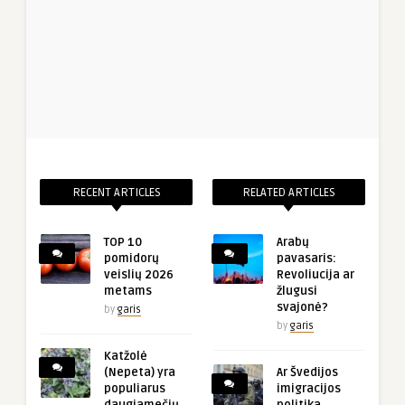
RECENT ARTICLES
RELATED ARTICLES
TOP 10
Arabų
pomidorų
pavasaris:
veislių 2026
Revoliucija ar
metams
žlugusi
svajonė?
by
garis
by
garis
Katžolė
(Nepeta) yra
Ar Švedijos
populiarus
imigracijos
daugiamečių
politika