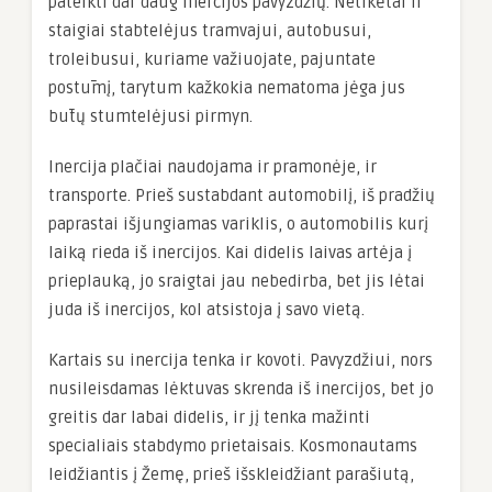
pateikti dar daug inercijos pavyzdžių. Netikėtai ir
staigiai stabtelėjus tramvajui, autobusui,
troleibusui, kuriame važiuojate, pajuntate
postūmį, tarytum kažkokia nematoma jėga jus
būtų stumtelėjusi pirmyn.
Inercija plačiai naudojama ir pramonėje, ir
transporte. Prieš sustabdant automobilį, iš pradžių
paprastai išjungiamas variklis, o automobilis kurį
laiką rieda iš inercijos. Kai didelis laivas artėja į
prieplauką, jo sraigtai jau nebedirba, bet jis lėtai
juda iš inercijos, kol atsistoja į savo vietą.
Kartais su inercija tenka ir kovoti. Pavyzdžiui, nors
nusileisdamas lėktuvas skrenda iš inercijos, bet jo
greitis dar labai didelis, ir jį tenka mažinti
specialiais stabdymo prietaisais. Kosmonautams
leidžiantis į Žemę, prieš išskleidžiant parašiutą,