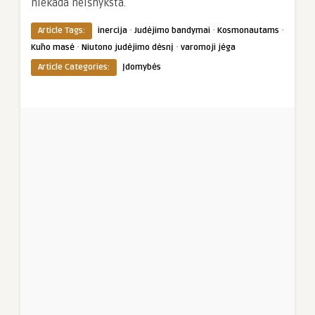
niekada neišnyksta.
·
·
·
Article Tags:
inercija
Judėjimo bandymai
Kosmonautams
·
·
Kūno masė
Niutono judėjimo dėsnį
varomoji jėga
Article Categories:
Įdomybės