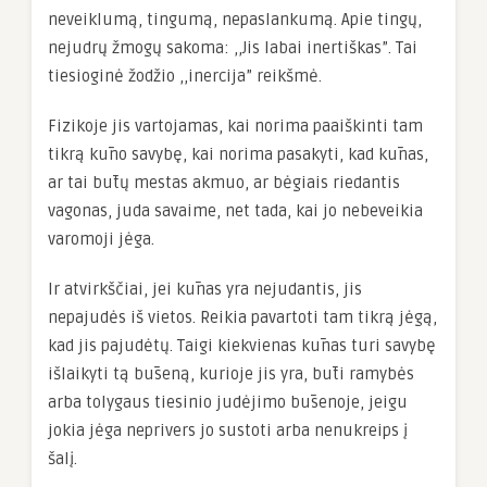
neveiklumą, tingumą, nepaslankumą. Apie tingų,
nejudrų žmogų sakoma: ,,Jis labai inertiškas”. Tai
tiesioginė žodžio ,,inercija” reikšmė.
Fizikoje jis vartojamas, kai norima paaiškinti tam
tikrą kūno savybę, kai norima pasakyti, kad kūnas,
ar tai būtų mestas akmuo, ar bėgiais riedantis
vagonas, juda savaime, net tada, kai jo nebeveikia
varomoji jėga.
Ir atvirkščiai, jei kūnas yra nejudantis, jis
nepajudės iš vietos. Reikia pavartoti tam tikrą jėgą,
kad jis pajudėtų. Taigi kiekvienas kūnas turi savybę
išlaikyti tą būseną, kurioje jis yra, būti ramybės
arba tolygaus tiesinio judėjimo būsenoje, jeigu
jokia jėga neprivers jo sustoti arba nenukreips į
šalį.