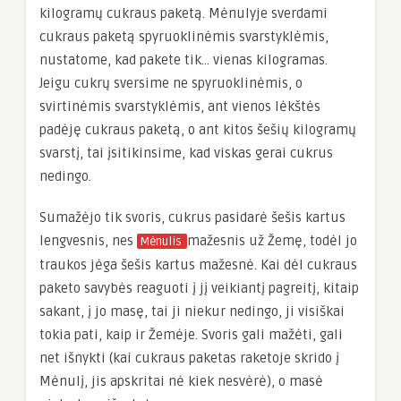
kilogramų cukraus paketą. Mėnulyje sverdami
cukraus paketą spyruoklinėmis svarstyklėmis,
nustatome, kad pakete tik… vienas kilogramas.
Jeigu cukrų sversime ne spyruoklinėmis, o
svirtinėmis svarstyklėmis, ant vienos lėkštės
padėję cukraus paketą, o ant kitos šešių kilogramų
svarstį, tai įsitikinsime, kad viskas gerai cukrus
nedingo.
Sumažėjo tik svoris, cukrus pasidarė šešis kartus
lengvesnis, nes
mažesnis už Žemę, todėl jo
Mėnulis
traukos jėga šešis kartus mažesnė. Kai dėl cukraus
paketo savybės reaguoti į jį veikiantį pagreitį, kitaip
sakant, į jo masę, tai ji niekur nedingo, ji visiškai
tokia pati, kaip ir Žemėje. Svoris gali mažėti, gali
net išnykti (kai cukraus paketas raketoje skrido į
Mėnulį, jis apskritai nė kiek nesvėrė), o masė