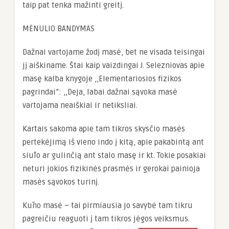
taip pat tenka mažinti greitį.
MĖNULIO BANDYMAS
Dažnai vartojame žodį masė, bet ne visada teisingai
jį aiškiname. Štai kaip vaizdingai J. Selezniovas apie
masę kalba knygoje ,,Elementariosios fizikos
pagrindai”: ,,Deja, labai dažnai sąvoka masė
vartojama neaiškiai ir netiksliai.
Kartais sakoma apie tam tikros skysčio masės
pertekėjimą iš vieno indo į kitą, apie pakabintą ant
siūlo ar gulinčią ant stalo masę ir kt. Tokie posakiai
neturi jokios fizikinės prasmės ir gerokai painioja
masės sąvokos turinį.
Kūno masė – tai pirmiausia jo savybė tam tikru
pagreičiu reaguoti į tam tikros jėgos veiksmus.