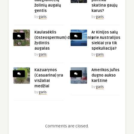
žolinių augalų
skatina gaujų
gentis
karus?
by
garis
by
garis
Kaulasėklis
Ar Kinijos salų
(Osteospermum) dekoratyvinis
prie Australijos
žydintis
siekiai yra tik
augalas
spekuliacija?
by
garis
by
garis
Kazuarynos
Amerikos jūros
(Casuarina) yra
dugno aukso
visžaliai
karštinė
medžiai
by
garis
by
garis
Comments are closed.