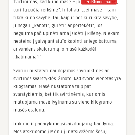
Tvirtinimas, kad kūno masė – jo
,
inertiškumo matas
turi tą pačią reikšmę”. Ir toliau: ,,Jei masė – tam
tikra kūno savybė, tai, kaip ir bet kuri kita savybė,
ji negali ,,kaboti”, gulėti” ar pertekėti”, jos
negalima pačiupinėti arba įsidėti į kišenę. Niekam
neateina į galvą ant siūlo kabinti sniego baltumą
ar vandens skaidrumą, o masė kažkodėl
,,kabinama”!”
Svoriui nustatyti naudojamos spyruoklinės ar
svirtinės svarstyklės. Žinote, kad svorio vienetas yra
kilogramas. Masė nustatoma taip pat
svarstyklėmis, bet tik svirtinėmis, kuriomis
matuojama masė lyginama su vieno kilogramo
masės etalonu.
Imkime ir padarykime įsivaizduojamą bandymą.
Mes atskridome į Mėnulį ir atsivežėme šešių