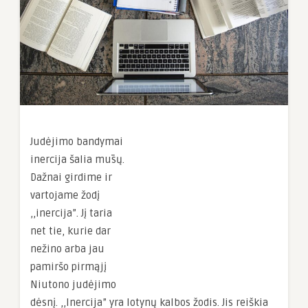
Judėjimo bandymai
inercija šalia mūsų.
Dažnai girdime ir
vartojame žodį
,,inercija”. Jį taria
net tie, kurie dar
nežino arba jau
pamiršo pirmąjį
Niutono judėjimo
dėsnį. ,,Inercija” yra lotynų kalbos žodis. Jis reiškia