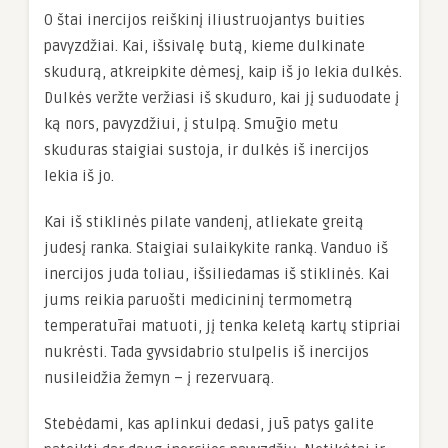
O štai inercijos reiškinį iliustruojantys buities
pavyzdžiai. Kai, išsivalę butą, kieme dulkinate
skudurą, atkreipkite dėmesį, kaip iš jo lekia dulkės.
Dulkės veržte veržiasi iš skuduro, kai jį suduodate į
ką nors, pavyzdžiui, į stulpą. Smūgio metu
skuduras staigiai sustoja, ir dulkės iš inercijos
lekia iš jo.
Kai iš stiklinės pilate vandenį, atliekate greitą
judesį ranka. Staigiai sulaikykite ranką. Vanduo iš
inercijos juda toliau, išsiliedamas iš stiklinės. Kai
jums reikia paruošti medicininį termometrą
temperatūrai matuoti, jį tenka keletą kartų stipriai
nukrėsti. Tada gyvsidabrio stulpelis iš inercijos
nusileidžia žemyn – į rezervuarą.
Stebėdami, kas aplinkui dedasi, jūs patys galite