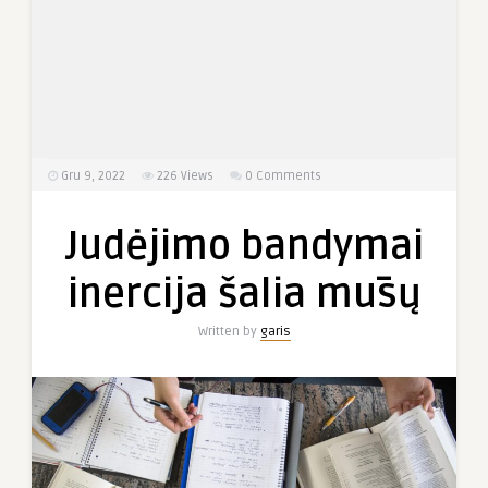
Gru 9, 2022
226
Views
0 Comments
Judėjimo bandymai
inercija šalia mūsų
Written by
garis