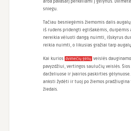
arba pavasarį perkeliami į gėlynus. Dvimetė
sniegu.
Tačiau besniegėmis žiemomis dalis augalų ga
iš rudens pridengti eglišakėmis, durpėmis a
nereikia vėluoti dangą nuimti, išskyrus dur
reikia nuimti, o likusias gražiai tarp augalų
Kai kurios
veislės dauginamos
dvimečių gėlių
pavyzdžiui, vertingos saulučių veislės. Ši
darželiuose ir įvairios paskirties gėlynuose.
anksti žydėti ir tuoj po žiemos pradžiugina 
žiedais.