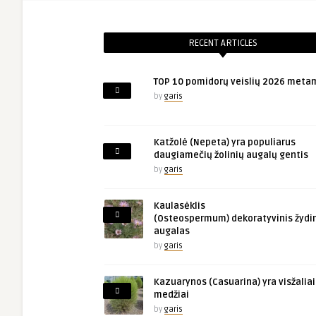
RECENT ARTICLES
TOP 10 pomidorų veislių 2026 meta
by
garis
Katžolė (Nepeta) yra populiarus
daugiamečių žolinių augalų gentis
by
garis
Kaulasėklis
(Osteospermum) dekoratyvinis žydin
augalas
by
garis
Kazuarynos (Casuarina) yra visžaliai
medžiai
by
garis