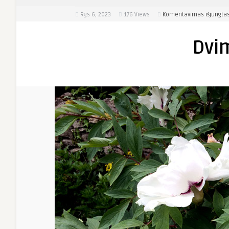
Rgs 6, 2023
176
Views
Komentavimas išjungta
Dvi