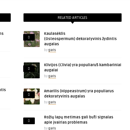
RELATED ARTICLES
ms
Kaulasėklis
(Osteospermum) dekoratyvinis žydintis
augalas
by
garis
Klivijos (Clivia) yra populiarūs kambariniai
augalai
by
garis
tis
Amarilis (Hippeastrum) yra populiarus
dekoratyvinis augalas
by
garis
Rožių lapų metimas gali būti signalas
apie įvairias problemas
by
garis