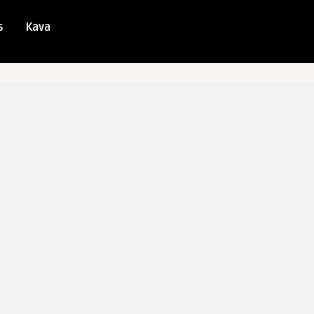
s
Kava