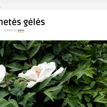
įraše
s
Dvimetės
gėlės
metės gėlės
Written by
garis