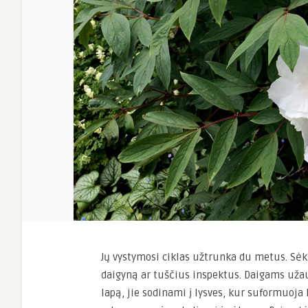
Jų vystymosi ciklas užtrunka du metus. Sėk
daigyną ar tuščius inspektus. Daigams užau
lapą, jie sodinami į lysves, kur suformuoja 