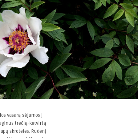
los vasarą sėjamos į
ginus trečią-ketvirtą
lapų skroteles. Rudenį