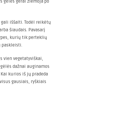
s gėlės gerai žiemoja po
li iššalti. Todėl reikėtų
rba šiaudais. Pavasarį
pes, kurių tik perteklių
 paskleisti.
 vien vegetatyviškai,
os gėlės dažnai auginamos
 Kai kurios iš jų pradeda
visus gausiais, ryškiais