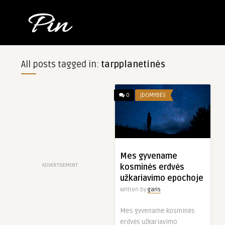
All posts tagged in:
tarpplanetinės
0
ĮDOMYBĖS
Mes gyvename
ADVERTISEMENT
kosminės erdvės
užkariavimo epochoje
Written by
garis
Mes gyvename kosminės
erdvės užkariavimo