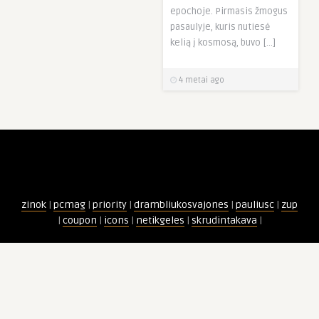
epochoje. Pirmasis žmogus
pasaulyje, kuris nutiesė
kelią į kosmosą, buvo […]
4 metai ago
zinok
|
pcmag
|
priority
|
drambliukosvajones
|
pauliusc
|
zup
|
coupon
|
icons
|
netikgeles
|
skrudintakava
|