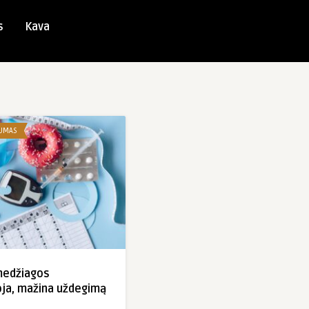
s
Kava
GUMAS
medžiagos
ja, mažina uždegimą