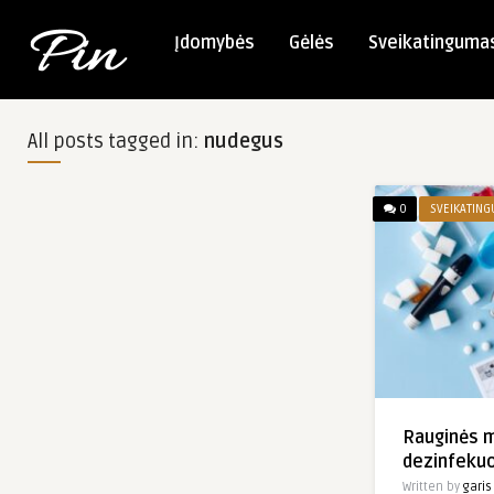
Įdomybės
Gėlės
Sveikatinguma
All posts tagged in:
nudegus
0
SVEIKATIN
Rauginės 
dezinfekuo
Written by
garis