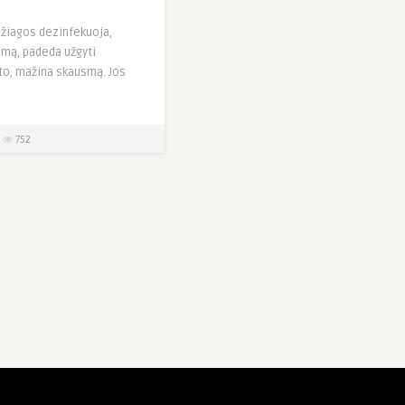
žiagos dezinfekuoja,
mą, padeda užgyti
to, mažina skausmą. Jos
752