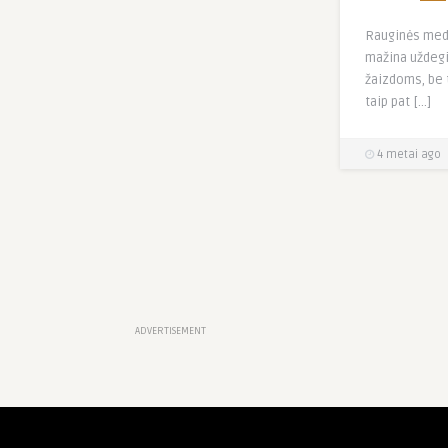
Rauginės med
mažina uždegi
žaizdoms, be 
taip pat […]
4 metai ago
ADVERTISEMENT