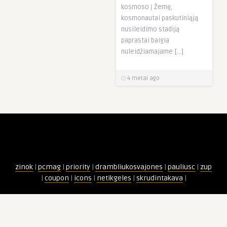
kosmoso į Žemę,
kosmonautai paskutiniąją
nusileidimo stadiją
paprastai baigia
nuleidžiamajame […]
4 metai ago
zinok
|
pcmag
|
priority
|
drambliukosvajones
|
pauliusc
|
zup
|
coupon
|
icons
|
netikgeles
|
skrudintakava
|