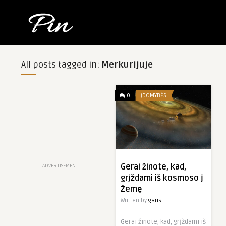
All posts tagged in:
Merkurijuje
0
ĮDOMYBĖS
Gerai žinote, kad,
ADVERTISEMENT
grįždami iš kosmoso į
Žemę
Written by
garis
Gerai žinote, kad, grįždami iš