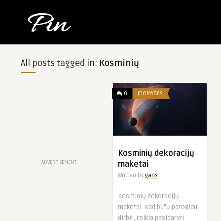
All posts tagged in:
Kosminių
0
ĮDOMYBĖS
Kosminių dekoracijų
ADVERTISEMENT
maketai
Written by
garis
Kosminių dekoracijų
maketai. Kad būtų patogiau
dirbti, reikia pasidaryti