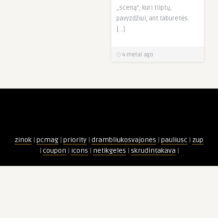
,,sceną”, kuri tilptų,
pavyzdžiui, ant taburetės.
[…]
4 metai ago
zinok
|
pcmag
|
priority
|
drambliukosvajones
|
pauliusc
|
zup
|
coupon
|
icons
|
netikgeles
|
skrudintakava
|