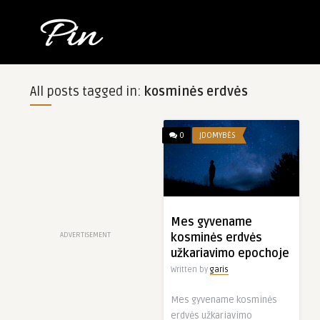
All posts tagged in:
kosminės erdvės
0
ĮDOMYBĖS
Mes gyvename
ADVERTISEMENT
kosminės erdvės
užkariavimo epochoje
Written by
garis
Mes gyvename kosminės
erdvės užkariavimo