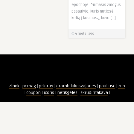
epochoje. Pirmasis žmogus
pasaulyje, kuris nutiesė
kelią į kosmosą, buvo […]
4 metai ago
zinok
|
pcmag
|
priority
|
drambliukosvajones
|
pauliusc
|
zup
|
coupon
|
icons
|
netikgeles
|
skrudintakava
|