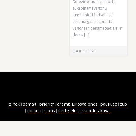
Geležinkelio transporte
sukabinami vagonų
jungiamieji įtaisai. Tai
daroma gana paprastai.
Vagonai ridenami bėgiais, ir
jiems […]
4 metai ago
zinok
|
pcmag
|
priority
|
drambliukosvajones
|
pauliusc
|
zup
|
coupon
|
icons
|
netikgeles
|
skrudintakava
|