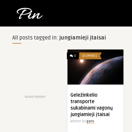
All posts tagged in:
jungiamieji įtaisai
0
ĮDOMYBĖS
Geležinkelio
ADVERTISEMENT
transporte
sukabinami vagonų
jungiamieji įtaisai
Written by
garis